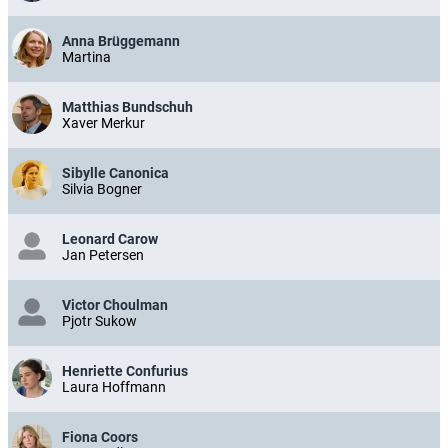
Anna Brüggemann
Martina
Matthias Bundschuh
Xaver Merkur
Sibylle Canonica
Silvia Bogner
Leonard Carow
Jan Petersen
Victor Choulman
Pjotr Sukow
Henriette Confurius
Laura Hoffmann
Fiona Coors