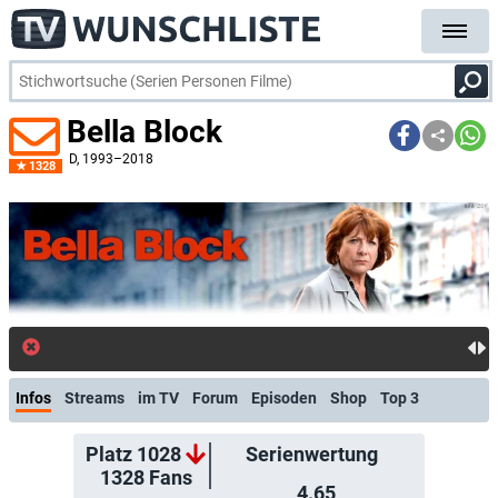
Bella Block
D
, 1993–2018
1328
Infos
Streams
im TV
Forum
Episoden
Shop
Top 3
Platz 1028
Serienwertung
1328
Fans
4.65