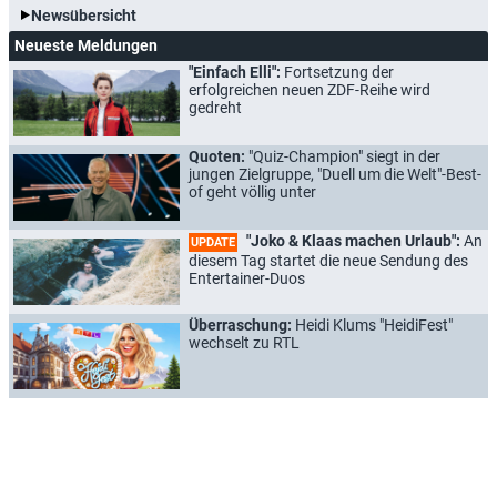
Newsübersicht
Neueste Meldungen
"Einfach Elli":
Fortsetzung der
erfolgreichen neuen ZDF-Reihe wird
gedreht
Quoten:
"Quiz-Champion" siegt in der
jungen Zielgruppe, "Duell um die Welt"-Best-
of geht völlig unter
"Joko & Klaas machen Urlaub":
An
UPDATE
diesem Tag startet die neue Sendung des
Entertainer-Duos
Überraschung:
Heidi Klums "HeidiFest"
wechselt zu RTL