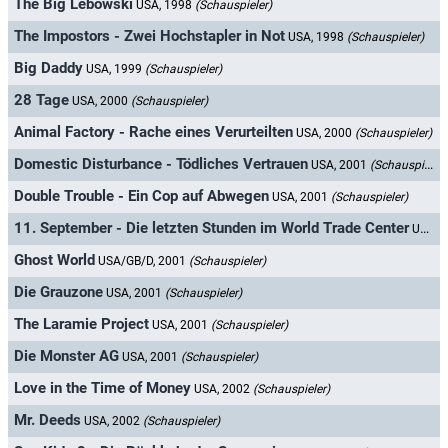
The Big Lebowski
USA, 1998
(Schauspieler)
The Impostors - Zwei Hochstapler in Not
USA, 1998
(Schauspieler)
Big Daddy
USA, 1999
(Schauspieler)
28 Tage
USA, 2000
(Schauspieler)
Animal Factory - Rache eines Verurteilten
USA, 2000
(Schauspieler)
Domestic Disturbance - Tödliches Vertrauen
USA, 2001
(Schauspieler)
Double Trouble - Ein Cop auf Abwegen
USA, 2001
(Schauspieler)
11. September - Die letzten Stunden im World Trade Center
USA, 2001
Ghost World
USA/GB/D, 2001
(Schauspieler)
Die Grauzone
USA, 2001
(Schauspieler)
The Laramie Project
USA, 2001
(Schauspieler)
Die Monster AG
USA, 2001
(Schauspieler)
Love in the Time of Money
USA, 2002
(Schauspieler)
Mr. Deeds
USA, 2002
(Schauspieler)