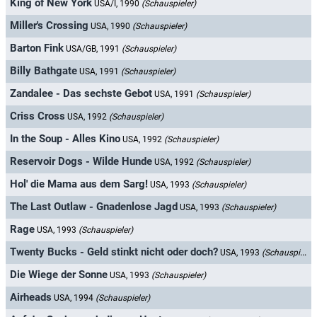
King of New York
USA/I, 1990
(Schauspieler)
Miller's Crossing
USA, 1990
(Schauspieler)
Barton Fink
USA/GB, 1991
(Schauspieler)
Billy Bathgate
USA, 1991
(Schauspieler)
Zandalee - Das sechste Gebot
USA, 1991
(Schauspieler)
Criss Cross
USA, 1992
(Schauspieler)
In the Soup - Alles Kino
USA, 1992
(Schauspieler)
Reservoir Dogs - Wilde Hunde
USA, 1992
(Schauspieler)
Hol' die Mama aus dem Sarg!
USA, 1993
(Schauspieler)
The Last Outlaw - Gnadenlose Jagd
USA, 1993
(Schauspieler)
Rage
USA, 1993
(Schauspieler)
Twenty Bucks - Geld stinkt nicht oder doch?
USA, 1993
(Schauspieler)
Die Wiege der Sonne
USA, 1993
(Schauspieler)
Airheads
USA, 1994
(Schauspieler)