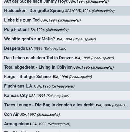
Auf der Suche nach Jimmy Hoyt
USA, 1994
(Schauspieler)
Hudsucker - Der große Sprung
USA/GB/D, 1994
(Schauspieler)
Liebe bis zum Tod
USA, 1994
(Schauspieler)
Pulp Fiction
USA, 1994
(Schauspieler)
Wo bitte geht's zur Mafia?
USA, 1994
(Schauspieler)
Desperado
USA, 1995
(Schauspieler)
Das Leben nach dem Tod in Denver
USA, 1995
(Schauspieler)
Total abgedreht - Living in Oblivion
USA, 1995
(Schauspieler)
Fargo - Blutiger Schnee
USA, 1996
(Schauspieler)
Flucht aus L.A.
USA, 1996
(Schauspieler)
Kansas City
USA, 1996
(Schauspieler)
Trees Lounge - Die Bar, in der sich alles dreht
USA, 1996
(Schauspieler)
Con Air
USA, 1997
(Schauspieler)
Armageddon
USA, 1998
(Schauspieler)