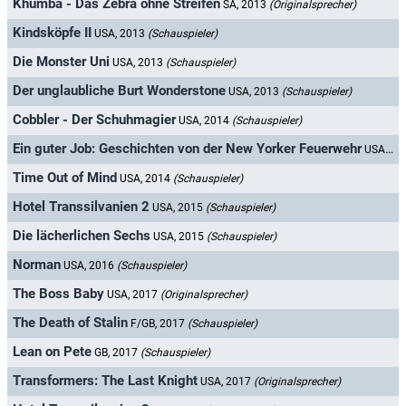
Khumba - Das Zebra ohne Streifen
SA, 2013
(Originalsprecher)
Kindsköpfe II
USA, 2013
(Schauspieler)
Die Monster Uni
USA, 2013
(Schauspieler)
Der unglaubliche Burt Wonderstone
USA, 2013
(Schauspieler)
Cobbler - Der Schuhmagier
USA, 2014
(Schauspieler)
Ein guter Job: Geschichten von der New Yorker Feuerwehr
USA, 2014
Time Out of Mind
USA, 2014
(Schauspieler)
Hotel Transsilvanien 2
USA, 2015
(Schauspieler)
Die lächerlichen Sechs
USA, 2015
(Schauspieler)
Norman
USA, 2016
(Schauspieler)
The Boss Baby
USA, 2017
(Originalsprecher)
The Death of Stalin
F/GB, 2017
(Schauspieler)
Lean on Pete
GB, 2017
(Schauspieler)
Transformers: The Last Knight
USA, 2017
(Originalsprecher)