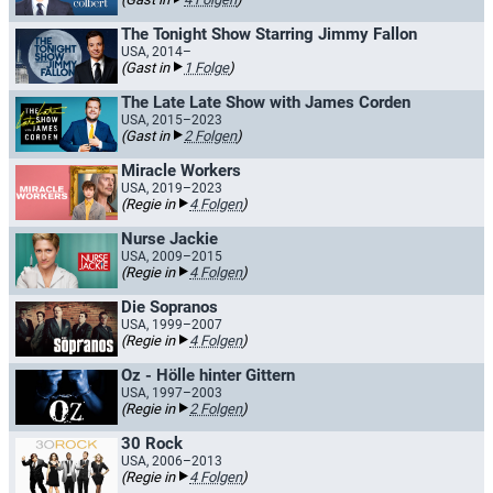
The Tonight Show Starring Jimmy Fallon
USA, 2014–
(Gast in
1 Folge
)
The Late Late Show with James Corden
USA, 2015–2023
(Gast in
2 Folgen
)
Miracle Workers
USA, 2019–2023
(Regie in
4 Folgen
)
Nurse Jackie
USA, 2009–2015
(Regie in
4 Folgen
)
Die Sopranos
USA, 1999–2007
(Regie in
4 Folgen
)
Oz - Hölle hinter Gittern
USA, 1997–2003
(Regie in
2 Folgen
)
30 Rock
USA, 2006–2013
(Regie in
4 Folgen
)