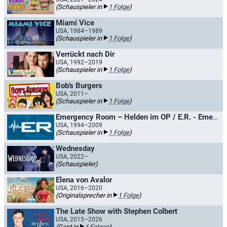
(Schauspieler in
1 Folge
)
Miami Vice
USA, 1984–1989
(Schauspieler in
1 Folge
)
Verrückt nach Dir
USA, 1992–2019
(Schauspieler in
1 Folge
)
Bob's Burgers
USA, 2011–
(Schauspieler in
1 Folge
)
Emergency Room – Helden im OP / E.R. - Emergency Room
USA, 1994–2009
(Schauspieler in
1 Folge
)
Wednesday
USA, 2022–
(Schauspieler)
Elena von Avalor
USA, 2016–2020
(Originalsprecher in
1 Folge
)
The Late Show with Stephen Colbert
USA, 2015–2026
(Gast in
4 Folgen
)