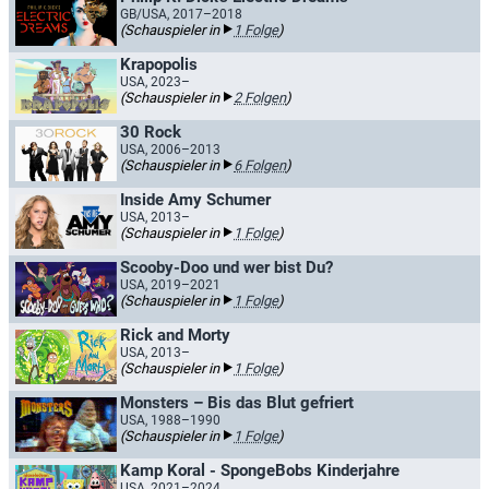
GB/USA, 2017–2018
(Schauspieler in
1 Folge
)
Krapopolis
USA, 2023–
(Schauspieler in
2 Folgen
)
30 Rock
USA, 2006–2013
(Schauspieler in
6 Folgen
)
Inside Amy Schumer
USA, 2013–
(Schauspieler in
1 Folge
)
Scooby-Doo und wer bist Du?
USA, 2019–2021
(Schauspieler in
1 Folge
)
Rick and Morty
USA, 2013–
(Schauspieler in
1 Folge
)
Monsters – Bis das Blut gefriert
USA, 1988–1990
(Schauspieler in
1 Folge
)
Kamp Koral - SpongeBobs Kinderjahre
USA, 2021–2024