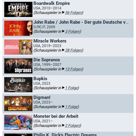
Boardwalk Empire
USA, 2010–2014
(Schauspieler in
56 Folgen
)
John Rabe / John Rabe - Der gute Deutsche von Nanking
D/RC/F, 2009
(Schauspieler in
3 Folgen
)
Miracle Workers
USA, 2019–2023
(Schauspieler in
28 Folgen
)
Die Sopranos
USA, 1999–2007
(Schauspieler in
13 Folgen
)
Bupkis
USA, 2023
(Schauspieler in
1 Folge
)
Digman!
USA, 2023–
(Schauspieler in
1 Folge
)
Monster bei der Arbeit
USA, 2021–
(Schauspieler in
2 Folgen
)
Philip K. Dick's Electric Dreams