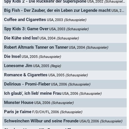
Spy Kids 2 - Die Rückkehr der Superspione
USA, 2002
(Schauspieler)
Big Fish - Der Zauber, der ein Leben zur Legende macht
USA, 2003
Coffee and Cigarettes
USA, 2003
(Schauspieler)
Spy Kids 3: Game Over
USA, 2003
(Schauspieler)
Die Kühe sind los!
USA, 2004
(Schauspieler)
Robert Altman's Tanner on Tanner
USA, 2004
(Schauspieler)
Die Insel
USA, 2005
(Schauspieler)
Lonesome Jim
USA, 2005
(Regie)
Romance & Cigarettes
USA, 2005
(Schauspieler)
Delirious - Promi-Fieber
USA, 2006
(Schauspieler)
Ich glaub', ich lieb' meine Frau
USA, 2006
(Schauspieler)
Monster House
USA, 2006
(Schauspieler)
Paris je t'aime
F/D/CH/FL, 2006
(Schauspieler)
Schweinchen Wilbur und seine Freunde
USA/D, 2006
(Schauspieler)