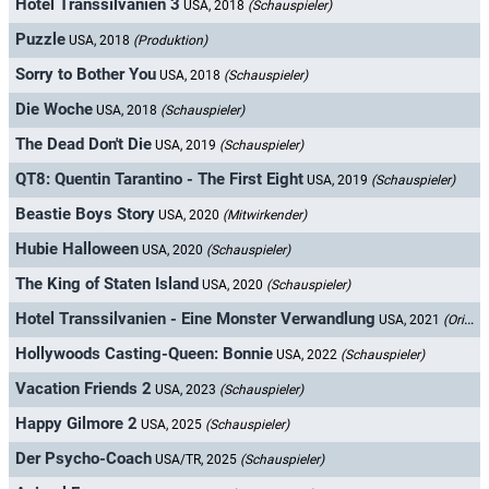
Hotel Transsilvanien 3
USA, 2018
(Schauspieler)
Puzzle
USA, 2018
(Produktion)
Sorry to Bother You
USA, 2018
(Schauspieler)
Die Woche
USA, 2018
(Schauspieler)
The Dead Don't Die
USA, 2019
(Schauspieler)
QT8: Quentin Tarantino - The First Eight
USA, 2019
(Schauspieler)
Beastie Boys Story
USA, 2020
(Mitwirkender)
Hubie Halloween
USA, 2020
(Schauspieler)
The King of Staten Island
USA, 2020
(Schauspieler)
Hotel Transsilvanien - Eine Monster Verwandlung
USA, 2021
(Originalsprecher)
Hollywoods Casting-Queen: Bonnie
USA, 2022
(Schauspieler)
Vacation Friends 2
USA, 2023
(Schauspieler)
Happy Gilmore 2
USA, 2025
(Schauspieler)
Der Psycho-Coach
USA/TR, 2025
(Schauspieler)