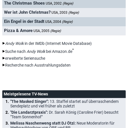
The Christmas Shoes
USA, 2002
(Regie)
Wer ist John Christmas?
USA, 2003
(Regie)
Ein Engel in der Stadt
USA, 2004
(Regie)
Pizza & Amore
USA, 2005
(Regie)
Andy Wolk
in der IMDb (Internet Movie Database)
*
Suche nach
Andy Wolk
bei Amazon.de
erweiterte Seriensuche
Recherche nach Ausstrahlungsdaten
Meistgelesene TV-News
"The Masked Singer":
13. Staffel startet auf überraschendem
Sendeplatz und viel früher als zuletzt
"Die Landarztpraxis":
Dr. Sarah König (Caroline Frier) besucht
"Team Sonnenhof"
Melissa Naschenweng statt DJ Ötzi:
Neue Moderatorin für
Weihnachtsshow von ORF und BR