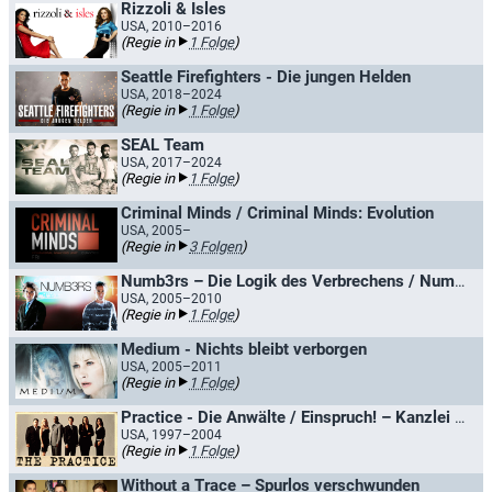
Rizzoli & Isles
USA, 2010–2016
(Regie in
1 Folge
)
Seattle Firefighters - Die jungen Helden
USA, 2018–2024
(Regie in
1 Folge
)
SEAL Team
USA, 2017–2024
(Regie in
1 Folge
)
Criminal Minds / Criminal Minds: Evolution
USA, 2005–
(Regie in
3 Folgen
)
Numb3rs – Die Logik des Verbrechens / Numbers
USA, 2005–2010
(Regie in
1 Folge
)
Medium - Nichts bleibt verborgen
USA, 2005–2011
(Regie in
1 Folge
)
Practice - Die Anwälte / Einspruch! – Kanzlei Donnell & Partner
USA, 1997–2004
(Regie in
1 Folge
)
Without a Trace – Spurlos verschwunden