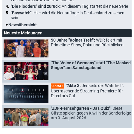
"Die Flodders" sind zurück:
An diesem Tag startet die neue Serie
"Baywatch":
Hier wird die Neuauflage in Deutschland zu sehen
sein
Newsübersicht
Neueste Meldungen
50 Jahre "Kölner Treff":
WDR feiert mit
Primetime-Show, Doku und Rückblicken
"The Voice of Germany" statt "The Masked
Singer" am Samstagabend
"Akte X:
Jenseits der Wahrheit":
UPDATE
Überraschende Streaming-Premiere für
Director's Cut
"ZDF-Fernsehgarten - Das Quiz":
Diese
Gäste spielen gegen Kiwi in der Sonderfolge
am 9. August 2026