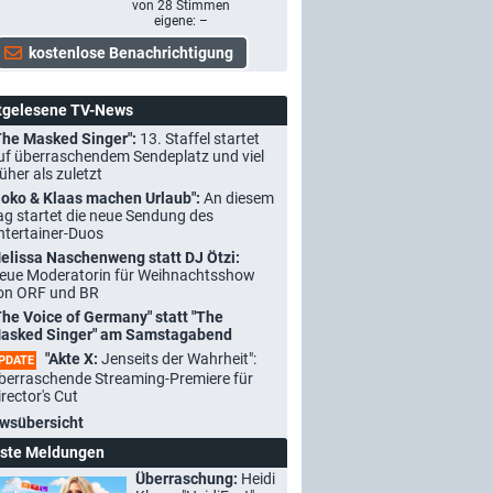
von
28
Stimmen
eigene: –
tgelesene TV-News
The Masked Singer":
13. Staffel startet
uf überraschendem Sendeplatz und viel
rüher als zuletzt
Joko & Klaas machen Urlaub":
An diesem
ag startet die neue Sendung des
ntertainer-Duos
elissa Naschenweng statt DJ Ötzi:
eue Moderatorin für Weihnachtsshow
on ORF und BR
The Voice of Germany" statt "The
asked Singer" am Samstagabend
"Akte X:
Jenseits der Wahrheit":
PDATE
berraschende Streaming-Premiere für
irector's Cut
wsübersicht
ste Meldungen
Überraschung:
Heidi