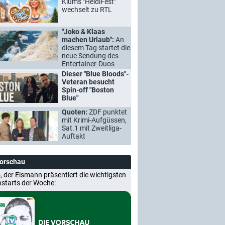
Klums "HeidiFest"
wechselt zu RTL
"Joko & Klaas
machen Urlaub":
An
diesem Tag startet die
neue Sendung des
Entertainer-Duos
Dieser "Blue Bloods"-
Veteran besucht
Spin-off "Boston
Blue"
Quoten:
ZDF punktet
mit Krimi-Aufgüssen,
Sat.1 mit Zweitliga-
Auftakt
Vorschau
, der Eismann präsentiert die wichtigsten
nstarts der Woche: