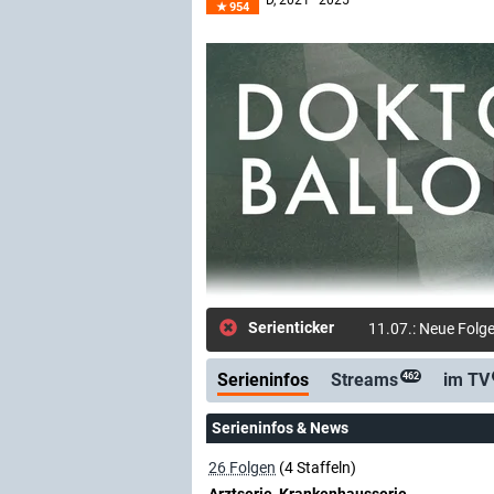
D
, 2021–2025
954
Serienticker
06.07.: Neue Folge
Serieninfos
Streams
im TV
462
Serieninfos & News
26 Folgen
(4 Staffeln)