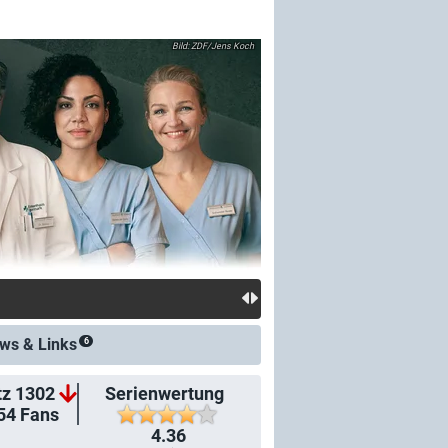
ZDF/Jens Koch
ws &
Links
6
tz 1302
Serienwertung
54
Fans
4.36