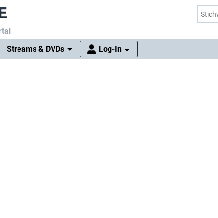
tal
Streams & DVDs
Log-In