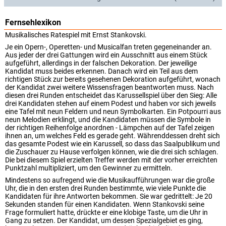
Fernsehlexikon
Musikalisches Ratespiel mit Ernst Stankovski.
Je ein Opern-, Operetten- und Musicalfan treten gegeneinander an.
Aus jeder der drei Gattungen wird ein Ausschnitt aus einem Stück
aufgeführt, allerdings in der falschen Dekoration. Der jeweilige
Kandidat muss beides erkennen. Danach wird ein Teil aus dem
richtigen Stück zur bereits gesehenen Dekoration aufgeführt, wonach
der Kandidat zwei weitere Wissensfragen beantworten muss. Nach
diesen drei Runden entscheidet das Karussellspiel über den Sieg: Alle
drei Kandidaten stehen auf einem Podest und haben vor sich jeweils
eine Tafel mit neun Feldern und neun Symbolkarten. Ein Potpourri aus
neun Melodien erklingt, und die Kandidaten müssen die Symbole in
der richtigen Reihenfolge anordnen - Lämpchen auf der Tafel zeigen
ihnen an, um welches Feld es gerade geht. Währenddessen dreht sich
das gesamte Podest wie ein Karussell, so dass das Saalpublikum und
die Zuschauer zu Hause verfolgen können, wie die drei sich schlagen.
Die bei diesem Spiel erzielten Treffer werden mit der vorher erreichten
Punktzahl multipliziert, um den Gewinner zu ermitteln.
Mindestens so aufregend wie die Musikaufführungen war die große
Uhr, die in den ersten drei Runden bestimmte, wie viele Punkte die
Kandidaten für ihre Antworten bekommen. Sie war gedrittelt: Je 20
Sekunden standen für einen Kandidaten. Wenn Stankovski seine
Frage formuliert hatte, drückte er eine klobige Taste, um die Uhr in
Gang zu setzen. Der Kandidat, um dessen Spezialgebiet es ging,