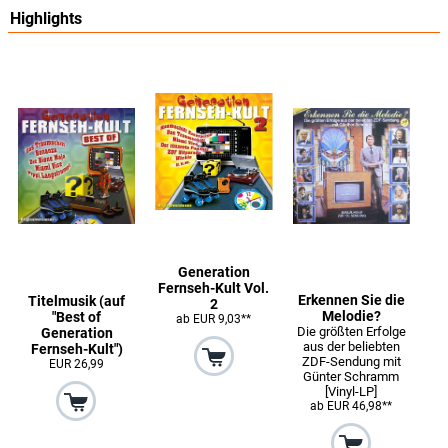
Highlights
Generation
Fernseh-Kult Vol.
Erkennen Sie die
Titelmusik (auf
2
Melodie?
"Best of
ab EUR 9,03**
Die größten Erfolge
Generation
aus der beliebten
Fernseh-Kult")
ZDF-Sendung mit
EUR 26,99
Günter Schramm
[Vinyl-LP]
ab EUR 46,98**