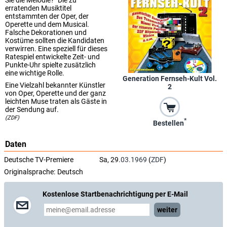
Sie die Melodie?" Die zu
erratenden Musiktitel
entstammten der Oper, der
Operette und dem Musical.
Falsche Dekorationen und
Kostüme sollten die Kandidaten
verwirren. Eine speziell für dieses
Ratespiel entwickelte Zeit- und
Punkte-Uhr spielte zusätzlich
eine wichtige Rolle.
Generation Fernseh-Kult Vol.
Eine Vielzahl bekannter Künstler
2
von Oper, Operette und der ganz
leichten Muse traten als Gäste in
der Sendung auf.
(ZDF)
*
Bestellen
Daten
Deutsche TV-Premiere
Sa, 29.
03.1969
(
ZDF
)
Originalsprache:
Deutsch
Kostenlose Startbenachrichtigung per E-Mail
weiter