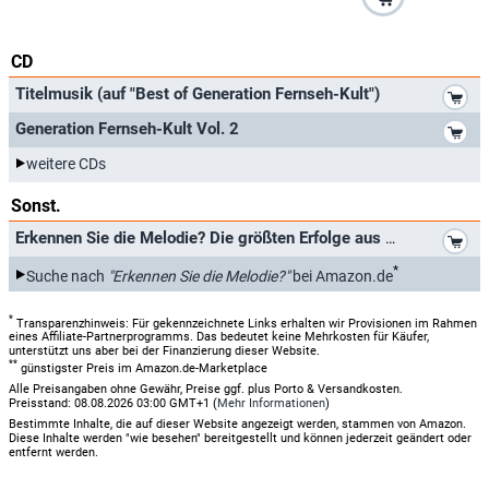
CD
*
Titelmusik (auf "Best of Generation Fernseh-Kult")
*
Generation Fernseh-Kult Vol. 2
weitere CDs
Sonst.
*
Erkennen Sie die Melodie? Die größten Erfolge aus der beliebten ZDF-Sendung mit Günter Schramm
*
Suche nach
"Erkennen Sie die Melodie?"
bei Amazon.de
*
Transparenzhinweis: Für gekennzeichnete Links erhalten wir Provisionen im Rahmen
eines Affiliate-Partnerprogramms. Das bedeutet keine Mehrkosten für Käufer,
unterstützt uns aber bei der Finanzierung dieser Website.
**
günstigster Preis im Amazon.de-Marketplace
Alle Preisangaben ohne Gewähr, Preise ggf. plus Porto & Versandkosten.
Preisstand: 08.08.2026 03:00 GMT+1 (
Mehr Informationen
)
Bestimmte Inhalte, die auf dieser Website angezeigt werden, stammen von Amazon.
Diese Inhalte werden "wie besehen" bereitgestellt und können jederzeit geändert oder
entfernt werden.