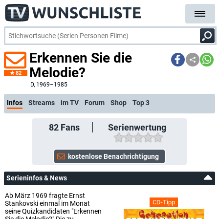
Erkennen Sie die
Melodie?
82
kostenlose E-Mail-Benachrichtigung bei Streaming- oder TV-Start
D
, 1969–1985
Infos
Streams
im TV
Forum
Shop
Top 3
82
Fans
Serienwertung
Serieninfos & News
Ab März 1969 fragte Ernst
CD-Tipp
Stankovski einmal im Monat
seine Quizkandidaten "Erkennen