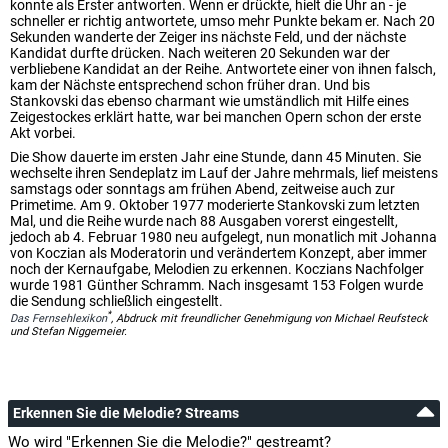
konnte als Erster antworten. Wenn er drückte, hielt die Uhr an - je
schneller er richtig antwortete, umso mehr Punkte bekam er. Nach 20
Sekunden wanderte der Zeiger ins nächste Feld, und der nächste
Kandidat durfte drücken. Nach weiteren 20 Sekunden war der
verbliebene Kandidat an der Reihe. Antwortete einer von ihnen falsch,
kam der Nächste entsprechend schon früher dran. Und bis
Stankovski das ebenso charmant wie umständlich mit Hilfe eines
Zeigestockes erklärt hatte, war bei manchen Opern schon der erste
Akt vorbei.
Die Show dauerte im ersten Jahr eine Stunde, dann 45 Minuten. Sie
wechselte ihren Sendeplatz im Lauf der Jahre mehrmals, lief meistens
samstags oder sonntags am frühen Abend, zeitweise auch zur
Primetime. Am 9. Oktober 1977 moderierte Stankovski zum letzten
Mal, und die Reihe wurde nach 88 Ausgaben vorerst eingestellt,
jedoch ab 4. Februar 1980 neu aufgelegt, nun monatlich mit Johanna
von Koczian als Moderatorin und verändertem Konzept, aber immer
noch der Kernaufgabe, Melodien zu erkennen. Koczians Nachfolger
wurde 1981 Günther Schramm. Nach insgesamt 153 Folgen wurde
die Sendung schließlich eingestellt.
*
Das Fernsehlexikon
, Abdruck mit freundlicher Genehmigung von Michael Reufsteck
und Stefan Niggemeier.
Erkennen Sie die Melodie? Streams
Wo wird "Erkennen Sie die Melodie?" gestreamt?