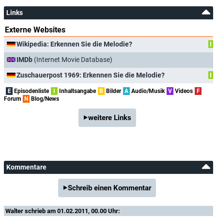
Links
Externe Websites
Wikipedia: Erkennen Sie die Melodie?
I
IMDb
(Internet Movie Database)
Zuschauerpost 1969: Erkennen Sie die Melodie?
I
E
Episodenliste
I
Inhaltsangabe
B
Bilder
A
Audio/Musik
V
Videos
F
Forum
N
Blog/News
weitere Links
Kommentare
Schreib einen Kommentar
Walter
schrieb am 01.02.2011, 00.00 Uhr: