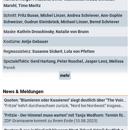
Marohl
,
Timo Moritz
Schnitt:
Fritz Busse
,
Michel Linzer
,
Andrea Schriever
,
Ann-Sophie
Schweizer
,
Gudrun Steinbrück
,
Michael Linzer
,
Bernd Schriever
Maske:
Kathrin Droschinsky
,
Natalie von Brunn
Kostüme:
Antje Gebauer
Regieassistenz:
Susanne Sickert
,
Lola von Pfetten
Spezialeffekte:
Gerd Hartung
,
Peter Ruschel
,
Jasper Lenz
,
Melissa
Panek
mehr
PF_PR_DESIGN:
Adrienne Zeidler
News & Meldungen
Quoten: "Blamieren oder Kassieren" siegt deutlich über "The Voice of Germany"
"Fritzie" kehrt durchwachsen zurück, "Nord bei Nordwest" insgesamt unschlagbar (06.10.2023)
"Fritzie - Der Himmel muss warten" mit Tanja Wedhorn: Termin für finale Staffel verkündet
ZDF-Dramaserie kommt zu ihrem Ende (10.08.2023)