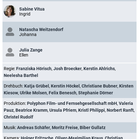
Sabine Vitua
Ingrid
Natascha Weitzendorf
Johanna
Julia Zange
Ellen
Regie:
Franziska Hörisch
,
Josh Broecker
,
Kerstin Ahlrichs
,
Neelesha Barthel
Drehbuch:
Katja Grübel
,
Kerstin Höckel
,
Christiane Bubner
,
Kirsten
Kiesow
,
Ulrike Molsen
,
Felix Benesch
,
Stephanie Dörner
Produktion:
Polyphon Film- und Fernsehgesellschaft mbH
,
Valeria
Pauz
,
Beatrice Kramm
,
Ursula Pfriem
,
Kristl Philippi
,
Norbert Ranft
,
Christel Rudolf
Musik:
Andreas Schäfer
,
Moritz Freise
,
Biber Gullatz
Kamera:
Holger Fritzsche
,
Oliver-Maximilian Kraus
,
Christian