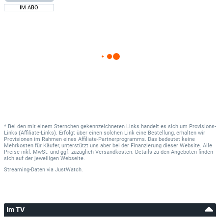
IM ABO
* Bei den mit einem Sternchen gekennzeichneten Links handelt es sich um Provisions-
Links (Affiliate-Links). Erfolgt über einen solchen Link eine Bestellung, erhalten wir
Provisionen im Rahmen eines Affiliate-Partnerprogramms. Das bedeutet keine
Mehrkosten für Käufer, unterstützt uns aber bei der Finanzierung dieser Website. Alle
Preise inkl. MwSt. und ggf. zuzüglich Versandkosten. Details zu den Angeboten finden
sich auf der jeweiligen Webseite.
Streaming-Daten
via
JustWatch.
Im TV