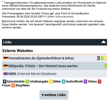
*
Transparenzhinweis: Für gekennzeichnete Links erhalten wir Provisionen im Rahmen
eines Affiliate-Partnerprogramms. Das bedeutet keine Mehrkosten für Käufer,
unterstützt uns aber bei der Finanzierung dieser Website.
Alle Preisangaben ohne Gewähr, Preise ggf. plus Porto & Versandkosten.
Preisstand: 08.08.2026 03:00 GMT+1 (
Mehr Informationen
)
Bestimmte Inhalte, die auf dieser Website angezeigt werden, stammen von Amazon.
Diese Inhalte werden "wie besehen" bereitgestellt und können jederzeit geändert oder
entfernt werden.
Links
Externe Websites
Fernsehserien.de (Episodenführer & Infos)
E
I
B
Wikipedia: Fritzie – Der Himmel muss warten
I
IMDb
(Internet Movie Database)
E
Episodenliste
I
Inhaltsangabe
B
Bilder
A
Audio/Musik
V
Videos
F
Forum
N
Blog/News
weitere Links