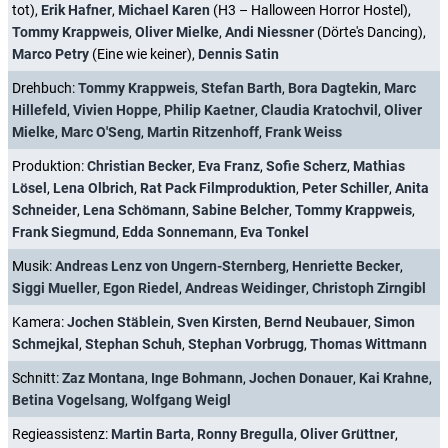
tot),
Erik Hafner
,
Michael Karen
(H3 – Halloween Horror Hostel),
Tommy Krappweis
,
Oliver Mielke
,
Andi Niessner
(Dörte's Dancing),
Marco Petry
(Eine wie keiner),
Dennis Satin
Drehbuch:
Tommy Krappweis
,
Stefan Barth
,
Bora Dagtekin
,
Marc
Hillefeld
,
Vivien Hoppe
,
Philip Kaetner
,
Claudia Kratochvil
,
Oliver
Mielke
,
Marc O'Seng
,
Martin Ritzenhoff
,
Frank Weiss
Produktion:
Christian Becker
,
Eva Franz
,
Sofie Scherz
,
Mathias
Lösel
,
Lena Olbrich
,
Rat Pack Filmproduktion
,
Peter Schiller
,
Anita
Schneider
,
Lena Schömann
,
Sabine Belcher
,
Tommy Krappweis
,
Frank Siegmund
,
Edda Sonnemann
,
Eva Tonkel
Musik:
Andreas Lenz von Ungern-Sternberg
,
Henriette Becker
,
Siggi Mueller
,
Egon Riedel
,
Andreas Weidinger
,
Christoph Zirngibl
Kamera:
Jochen Stäblein
,
Sven Kirsten
,
Bernd Neubauer
,
Simon
Schmejkal
,
Stephan Schuh
,
Stephan Vorbrugg
,
Thomas Wittmann
Schnitt:
Zaz Montana
,
Inge Bohmann
,
Jochen Donauer
,
Kai Krahne
,
Betina Vogelsang
,
Wolfgang Weigl
Regieassistenz:
Martin Barta
,
Ronny Bregulla
,
Oliver Grüttner
,