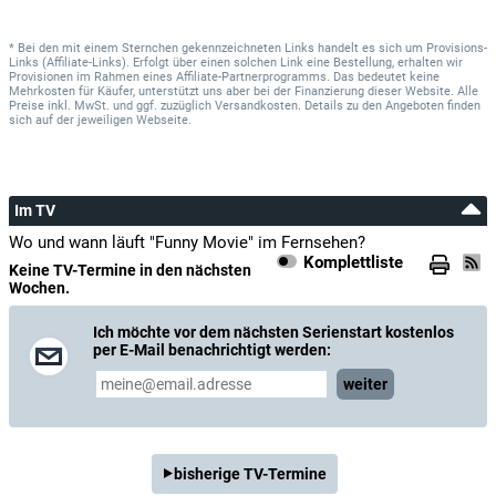
* Bei den mit einem Sternchen gekennzeichneten Links handelt es sich um Provisions-
Links (Affiliate-Links). Erfolgt über einen solchen Link eine Bestellung, erhalten wir
Provisionen im Rahmen eines Affiliate-Partnerprogramms. Das bedeutet keine
Mehrkosten für Käufer, unterstützt uns aber bei der Finanzierung dieser Website. Alle
Preise inkl. MwSt. und ggf. zuzüglich Versandkosten. Details zu den Angeboten finden
sich auf der jeweiligen Webseite.
Im TV
Wo und wann läuft "Funny Movie" im Fernsehen?
Komplettliste
Keine TV-Termine in den nächsten
Wochen.
Ich möchte vor dem nächsten Serienstart kostenlos
per E-Mail benachrichtigt werden:
weiter
bisherige TV-Termine