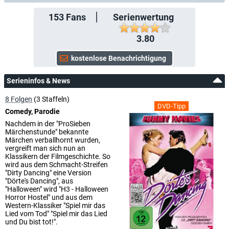
153
Fans
Serienwertung
3.80
Serieninfos & News
8 Folgen
(3 Staffeln)
DVD-Tipp
Comedy, Parodie
Nachdem in der "ProSieben
Märchenstunde" bekannte
Märchen verballhornt wurden,
vergreift man sich nun an
Klassikern der Filmgeschichte. So
wird aus dem Schmacht-Streifen
"Dirty Dancing" eine Version
"Dörte's Dancing", aus
"Halloween" wird "H3 - Halloween
Horror Hostel" und aus dem
Western-Klassiker "Spiel mir das
Lied vom Tod" "Spiel mir das Lied
und Du bist tot!".