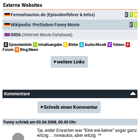
Externe Websites
Fernsehserien.de (Episodenführer & Infos)
E
I
B
Wikipedia: ProSieben Funny Movie
E
I
IMDb
(Internet Movie Database)
E
Episodenliste
I
Inhaltsangabe
B
Bilder
A
Audio/Musik
V
Videos
F
Forum
N
Blog/News
weitere Links
Kommentare
Schreib einen Kommentar
Funny
schrieb am 03.04.2008, 00.00 Uhr:
Tja, wider Erwarten war "Eine wie keiner" sogar ganz
witzig ... niveaulos, aber witzig. ^^