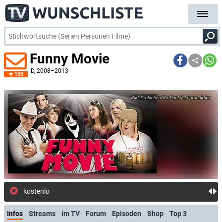
Funny Movie
D
, 2008–2013
153
ProSieben/RatPack Filmproduktion
kostenlose E-Mail-Benachrichtigung bei Streaming- oder TV
Infos
Streams
im TV
Forum
Episoden
Shop
Top 3