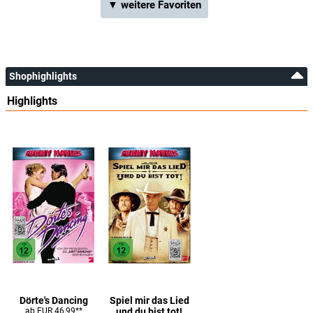
▼ weitere Favoriten
Shophighlights
Highlights
Dörte's Dancing
Spiel mir das Lied
ab EUR 46,99**
und du bist tot!