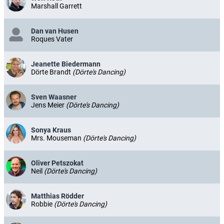
Marshall Garrett
Dan van Husen
Roques Vater
Jeanette Biedermann
Dörte Brandt
(Dörte's Dancing)
Sven Waasner
Jens Meier
(Dörte's Dancing)
Sonya Kraus
Mrs. Mouseman
(Dörte's Dancing)
Oliver Petszokat
Neil
(Dörte's Dancing)
Matthias Rödder
Robbie
(Dörte's Dancing)