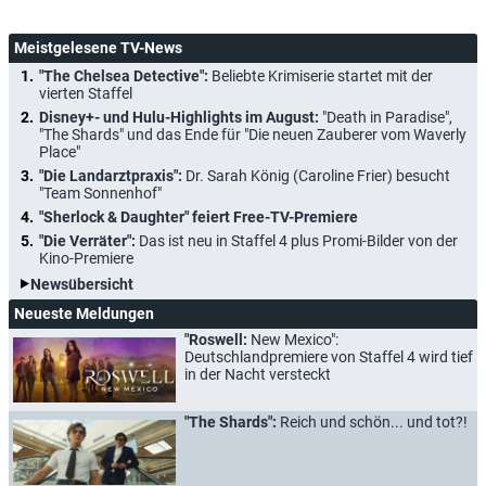
Meistgelesene TV-News
"The Chelsea Detective":
Beliebte Krimiserie startet mit der
vierten Staffel
Disney+- und Hulu-Highlights im August:
"Death in Paradise",
"The Shards" und das Ende für "Die neuen Zauberer vom Waverly
Place"
"Die Landarztpraxis":
Dr. Sarah König (Caroline Frier) besucht
"Team Sonnenhof"
"Sherlock & Daughter" feiert Free-TV-Premiere
"Die Verräter":
Das ist neu in Staffel 4 plus Promi-Bilder von der
Kino-Premiere
Newsübersicht
Neueste Meldungen
"Roswell:
New Mexico":
Deutschlandpremiere von Staffel 4 wird tief
in der Nacht versteckt
"The Shards":
Reich und schön... und tot?!