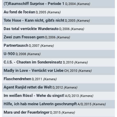
(T)Raumschiff Surprise - Periode 1
D, 2004
(Kamera)
Au fond de l'océan
D, 2005
(Kamera)
Tote Hose - Kann nicht, gibt's nicht
D, 2005
(Kamera)
Das total verrückte Wunderauto
D, 2006
(Kamera)
Zwei zum Fressen gern
D, 2006
(Kamera)
Partnertausch
D, 2007
(Kamera)
U-900
D, 2008
(Kamera)
C.I.S. - Chaoten im Sondereinsatz
D, 2010
(Kamera)
Madly in Love - Verrückt vor Liebe
CH, 2010
(Kamera)
Flaschendrehen
D, 2011
(Kamera)
Agent Ranjid rettet die Welt
D, 2012
(Kamera)
Im weißen Rössl - Wehe du singst!
A/D, 2013
(Kamera)
Hilfe, ich hab meine Lehrerin geschrumpft
A/D, 2015
(Kamera)
Mara und der Feuerbringer
D, 2015
(Kamera)