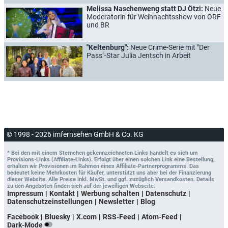
Melissa Naschenweng statt DJ Ötzi:
Neue
Moderatorin für Weihnachtsshow von ORF
und BR
"Keltenburg":
Neue Crime-Serie mit "Der
Pass"-Star Julia Jentsch in Arbeit
© 1998 - 2026 imfernsehen GmbH & Co. KG
* Bei den mit einem Sternchen gekennzeichneten Links handelt es sich um
Provisions-Links (Affiliate-Links). Erfolgt über einen solchen Link eine Bestellung,
erhalten wir Provisionen im Rahmen eines Affiliate-Partnerprogramms. Das
bedeutet keine Mehrkosten für Käufer, unterstützt uns aber bei der Finanzierung
dieser Website. Alle Preise inkl. MwSt. und ggf. zuzüglich Versandkosten. Details
zu den Angeboten finden sich auf der jeweiligen Webseite.
Impressum
Kontakt
Werbung schalten
Datenschutz
Datenschutzeinstellungen
Newsletter
Blog
Facebook
Bluesky
X.com
RSS-Feed
Atom-Feed
Dark-Mode