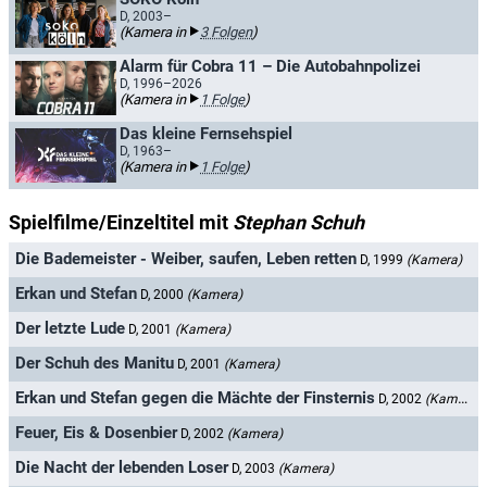
D, 2003–
(Kamera in
3 Folgen
)
Alarm für Cobra 11 – Die Autobahnpolizei
D, 1996–2026
(Kamera in
1 Folge
)
Das kleine Fernsehspiel
D, 1963–
(Kamera in
1 Folge
)
Spielfilme/Einzeltitel mit
Stephan Schuh
Die Bademeister - Weiber, saufen, Leben retten
D, 1999
(Kamera)
Erkan und Stefan
D, 2000
(Kamera)
Der letzte Lude
D, 2001
(Kamera)
Der Schuh des Manitu
D, 2001
(Kamera)
Erkan und Stefan gegen die Mächte der Finsternis
D, 2002
(Kamera)
Feuer, Eis & Dosenbier
D, 2002
(Kamera)
Die Nacht der lebenden Loser
D, 2003
(Kamera)