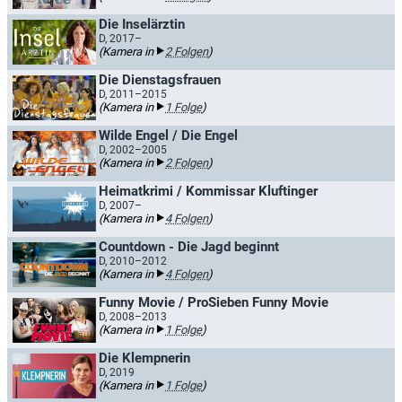
Die Inselärztin
D, 2017–
(Kamera in
2 Folgen
)
Die Dienstagsfrauen
D, 2011–2015
(Kamera in
1 Folge
)
Wilde Engel / Die Engel
D, 2002–2005
(Kamera in
2 Folgen
)
Heimatkrimi / Kommissar Kluftinger
D, 2007–
(Kamera in
4 Folgen
)
Countdown - Die Jagd beginnt
D, 2010–2012
(Kamera in
4 Folgen
)
Funny Movie / ProSieben Funny Movie
D, 2008–2013
(Kamera in
1 Folge
)
Die Klempnerin
D, 2019
(Kamera in
1 Folge
)