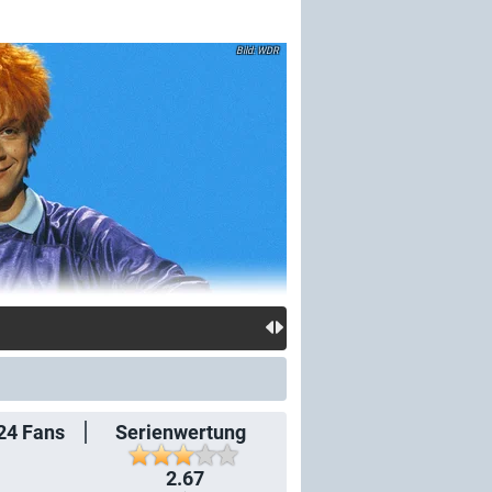
WDR
24
Fans
Serienwertung
2.67