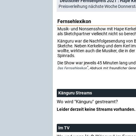
"Deutscher Fernsehpreis 2021": Hape Ke
Preisverleihung nächste Woche Donnerst
Fernsehlexikon
Musik- und Nonsensshow mit Hape Kerkeli
als Sketchpartner vielleicht nicht so ber
Känguru war die Nachfolgesendung von Ba
Sketche. Neben Kerkeling und dem Kerl 
wollte, wirkten auch die Musiker, die in d
Spinrads.
Die Show war jeweils 45 Minuten lang und
*
Das Fernsehlexikon
, Abdruck mit freundlicher Gen
Känguru Streams
Wo wird "Känguru" gestreamt?
Leider derzeit keine Streams vorhanden.
Im TV