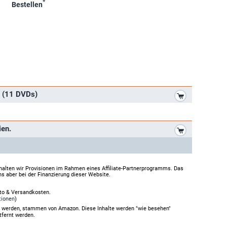
*
Bestellen
*
n (11 DVDs)
*
ien.
halten wir Provisionen im Rahmen eines Affiliate-Partnerprogramms. Das
ns aber bei der Finanzierung dieser Website.
rto & Versandkosten.
tionen
)
gt werden, stammen von Amazon. Diese Inhalte werden "wie besehen"
tfernt werden.