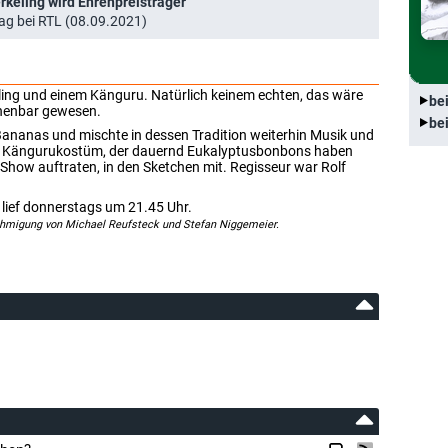
rkeling wird Ehrenpreisträger
ag bei RTL (08.09.2021)
ng und einem Känguru. Natürlich keinem echten, das wäre
be
echenbar gewesen.
be
nanas und mischte in dessen Tradition weiterhin Musik und
im Kängurukostüm, der dauernd Eukalyptusbonbons haben
er Show auftraten, in den Sketchen mit. Regisseur war Rolf
 lief donnerstags um 21.45 Uhr.
ehmigung von Michael Reufsteck und Stefan Niggemeier.