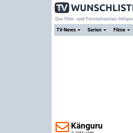
Das Film- und Fernsehserien-Infopor
TV-News
Serien
Filme
Känguru