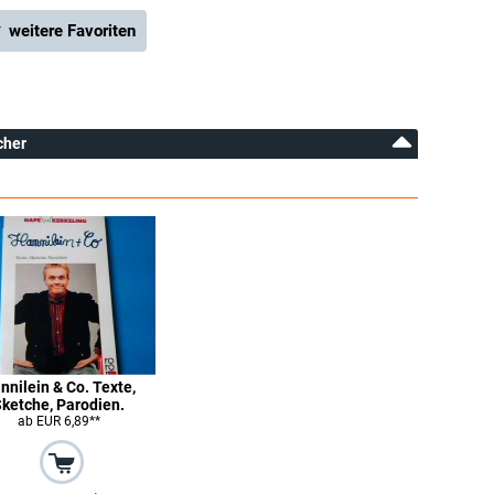
 weitere Favoriten
cher
nnilein & Co. Texte,
Sketche, Parodien.
ab EUR 6,89**