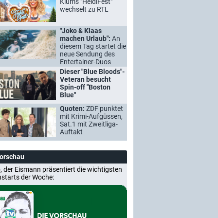
Klums "HeidiFest"
wechselt zu RTL
"Joko & Klaas
machen Urlaub":
An
diesem Tag startet die
neue Sendung des
Entertainer-Duos
Dieser "Blue Bloods"-
Veteran besucht
Spin-off "Boston
Blue"
Quoten:
ZDF punktet
mit Krimi-Aufgüssen,
Sat.1 mit Zweitliga-
Auftakt
Vorschau
, der Eismann präsentiert die wichtigsten
nstarts der Woche: