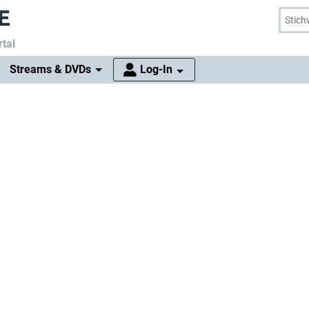
tal
Streams & DVDs
Log-In