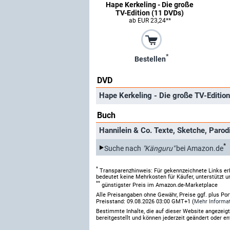
Hape Kerkeling - Die große
TV-Edition (11 DVDs)
ab EUR 23,24**
*
Bestellen
DVD
Hape Kerkeling - Die große TV-Editio
Buch
Hannilein & Co. Texte, Sketche, Parod
*
Suche nach
"Känguru"
bei Amazon.de
*
Transparenzhinweis: Für gekennzeichnete Links er
bedeutet keine Mehrkosten für Käufer, unterstützt u
**
günstigster Preis im Amazon.de-Marketplace
Alle Preisangaben ohne Gewähr, Preise ggf. plus Po
Preisstand: 09.08.2026 03:00 GMT+1 (
Mehr Informa
Bestimmte Inhalte, die auf dieser Website angezei
bereitgestellt und können jederzeit geändert oder en