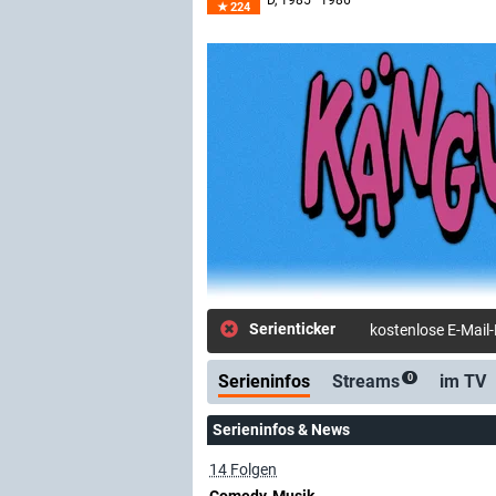
D
, 1985–1986
224
Serienticker
kostenlose E-Mail
Serieninfos
Streams
im TV
0
Serieninfos & News
14 Folgen