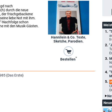
agd nach
(h) durch die neue
 der frischgebackene
seine liebe Not mit ihm.
"-Nachfolge schon
Meis
che mit den Musik-Gästen.
"
a
Hannilein & Co. Texte,
f
Sketche, Parodien.
"
T
E
*
M
Bestellen
N
v
"
985
(
Das Erste
)
M
U
Ü
D
Ne
Neue