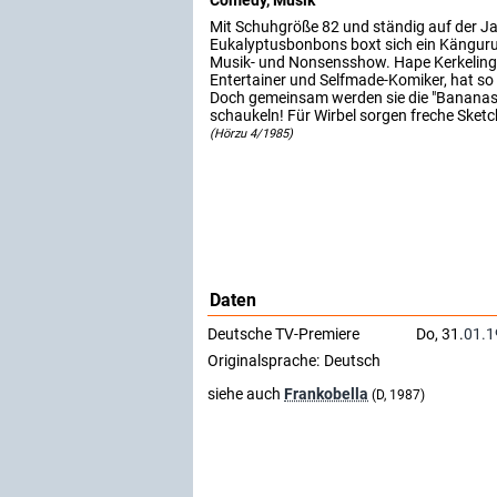
Comedy, Musik
Mit Schuhgröße 82 und ständig auf der J
Eukalyptusbonbons boxt sich ein Känguru
Musik- und Nonsensshow. Hape Kerkeling,
Entertainer und Selfmade-Komiker, hat so 
Doch gemeinsam werden sie die "Bananas
schaukeln! Für Wirbel sorgen freche Sket
(Hörzu 4/1985)
Daten
Deutsche TV-Premiere
Do, 31.
01.1
Originalsprache:
Deutsch
siehe auch
Frankobella
(D, 1987)