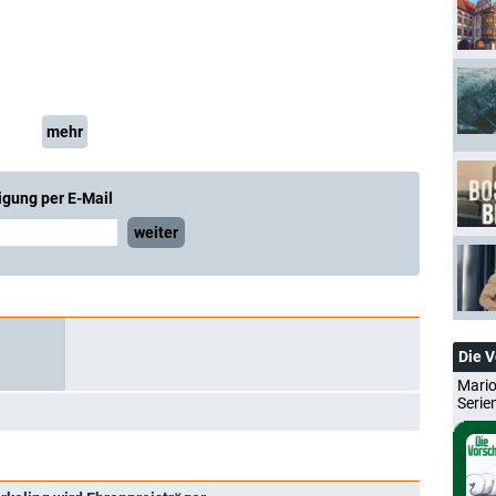
mehr
igung per E-Mail
weiter
Die 
Mario
Serie