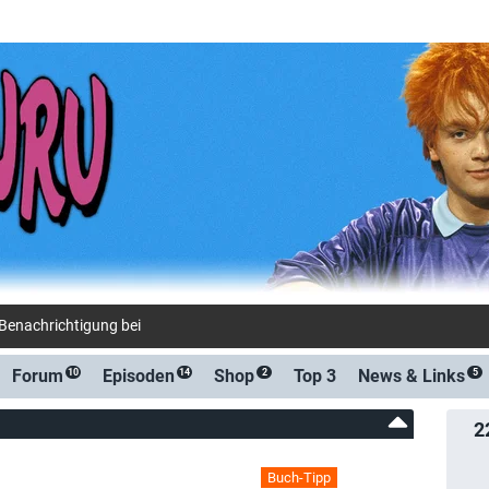
-Benachrichtigung bei Streaming- oder TV-Start
Forum
Episoden
Shop
Top 3
News &
Links
10
14
2
5
2
Buch-Tipp