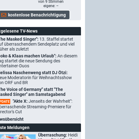
von
9
Stimmen
eigene: –
tgelesene TV-News
The Masked Singer":
13. Staffel startet
uf überraschendem Sendeplatz und viel
rüher als zuletzt
Joko & Klaas machen Urlaub":
An diesem
ag startet die neue Sendung des
ntertainer-Duos
elissa Naschenweng statt DJ Ötzi:
eue Moderatorin für Weihnachtsshow
on ORF und BR
The Voice of Germany" statt "The
asked Singer" am Samstagabend
"Akte X:
Jenseits der Wahrheit":
PDATE
berraschende Streaming-Premiere für
irector's Cut
wsübersicht
ste Meldungen
Überraschung:
Heidi