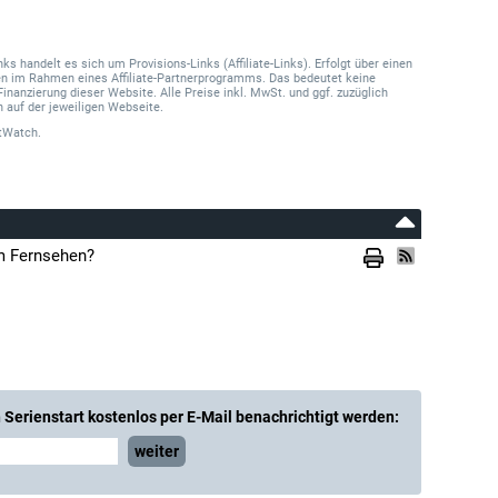
 handelt es sich um Provisions-Links (Affiliate-Links). Erfolgt über einen
onen im Rahmen eines Affiliate-Partnerprogramms. Das bedeutet keine
Finanzierung dieser Website. Alle Preise inkl. MwSt. und ggf. zuzüglich
 auf der jeweiligen Webseite.
tWatch.
m Fernsehen?
Serienstart kostenlos per E-Mail benachrichtigt werden:
weiter