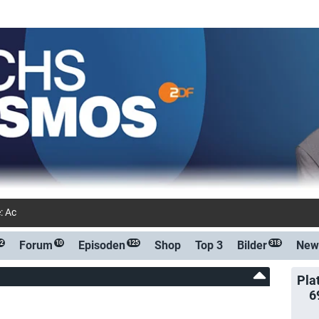
: Achtung, KI! Wie wird sich unser L
Forum
Episoden
Shop
Top 3
Bilder
New
2
10
125
318
Pla
6