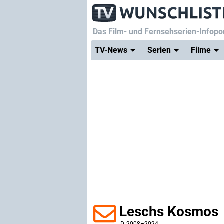
Das Film- und Fernsehserien-Infopor
TV-News
Serien
Filme
Leschs Kosmos