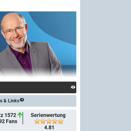
s &
Links
4
tz 1572
Serienwertung
92
Fans
4.81