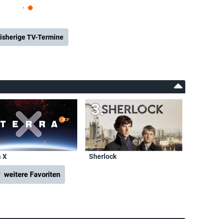
isherige TV-Termine
a X
Sherlock
 weitere Favoriten