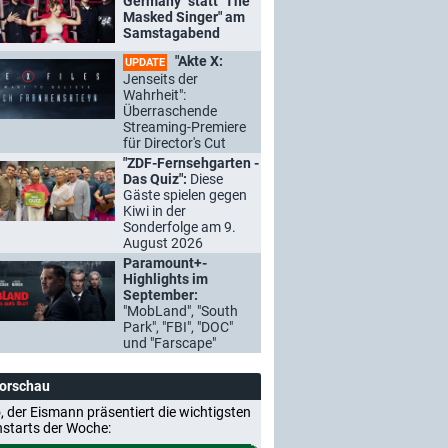
Germany" statt "The
Masked Singer" am
Samstagabend
"Akte X:
UPDATE
Jenseits der
Wahrheit":
Überraschende
Streaming-Premiere
für Director's Cut
"ZDF-Fernsehgarten -
Das Quiz":
Diese
Gäste spielen gegen
Kiwi in der
Sonderfolge am 9.
August 2026
Paramount+-
Highlights im
September:
"MobLand", "South
Park", "FBI", "DOC"
und "Farscape"
Vorschau
, der Eismann präsentiert die wichtigsten
nstarts der Woche: