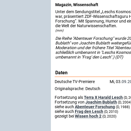
Magazin, Wissenschaft
Unter dem Sendungstitel „Leschs Kosmos“
war, präsentiert ZDF-Wissenschaftsguru H
Forschung“. Mit Spannung, Humor und ein
die Welt der Naturwissenschaften.
(mm)
Die Reihe "Abenteuer Forschung" wurde 2
Bublath" von Joachim Bublath weitergefü
Moderation und der frühere Titel "Abente
schließlich umbenannt in "Leschs Kosmos".
umbenannt in "Frag' den Lesch".) (DT)
Daten
Deutsche TV-Premiere
Mi, 03.
09.2
Originalsprache:
Deutsch
Fortsetzung als
Terra X Harald Lesch
(D, 
Fortsetzung von
Joachim Bublath
(D, 2004
siehe auch
Abenteuer Forschung
(D, 1988)
siehe auch
Frag den Lesch
(D, 2010)
gezeigt bei
Wissen hoch 2
(D, 2020)