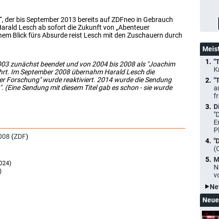
, der bis September 2013 bereits auf ZDFneo in Gebrauch
arald Lesch ab sofort die Zukunft von „Abenteuer
em Blick fürs Absurde reist Lesch mit den Zuschauern durch
Meis
"
003 zunächst beendet und von 2004 bis 2008 als "Joachim
K
hrt. Im September 2008 übernahm Harald Lesch die
uer Forschung" wurde reaktiviert. 2014 wurde die Sendung
"
 (Eine Sendung mit diesem Titel gab es schon - sie wurde
a
f
D
"
E
P
008
(
ZDF
)
"
(
M
2024)
N
)
v
Ne
Neue