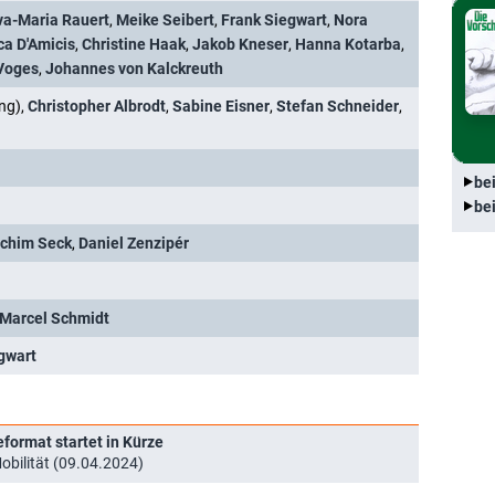
va-Maria Rauert
,
Meike Seibert
,
Frank Siegwart
,
Nora
ca D'Amicis
,
Christine Haak
,
Jakob Kneser
,
Hanna Kotarba
,
 Voges
,
Johannes von Kalckreuth
ng),
Christopher Albrodt
,
Sabine Eisner
,
Stefan Schneider
,
be
be
chim Seck
,
Daniel Zenzipér
Marcel Schmidt
gwart
format startet in Kürze
obilität (09.04.2024)