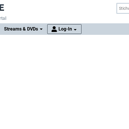
tal
Streams & DVDs
Log-In