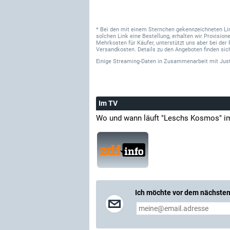
* Bei den mit einem Sternchen gekennzeichneten Links
solchen Link eine Bestellung, erhalten wir Provisi
Mehrkosten für Käufer, unterstützt uns aber bei der 
Versandkosten. Details zu den Angeboten finden sich
Einige Streaming-Daten
in Zusammenarbeit mit
Jus
Im TV
Wo und wann läuft "Leschs Kosmos" i
Ich möchte vor dem nächsten 