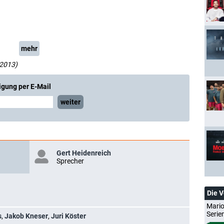
mehr
-2013)
igung per E-Mail
weiter
Gert Heidenreich
Sprecher
Die 
Mario
Serie
s
,
Jakob Kneser
,
Juri Köster