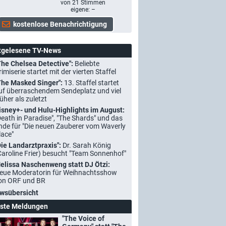
von
21
Stimmen
eigene: –
tgelesene TV-News
The Chelsea Detective":
Beliebte
rimiserie startet mit der vierten Staffel
The Masked Singer":
13. Staffel startet
uf überraschendem Sendeplatz und viel
rüher als zuletzt
isney+- und Hulu-Highlights im August:
Death in Paradise", "The Shards" und das
nde für "Die neuen Zauberer vom Waverly
lace"
Die Landarztpraxis":
Dr. Sarah König
Caroline Frier) besucht "Team Sonnenhof"
elissa Naschenweng statt DJ Ötzi:
eue Moderatorin für Weihnachtsshow
on ORF und BR
wsübersicht
ste Meldungen
"The Voice of