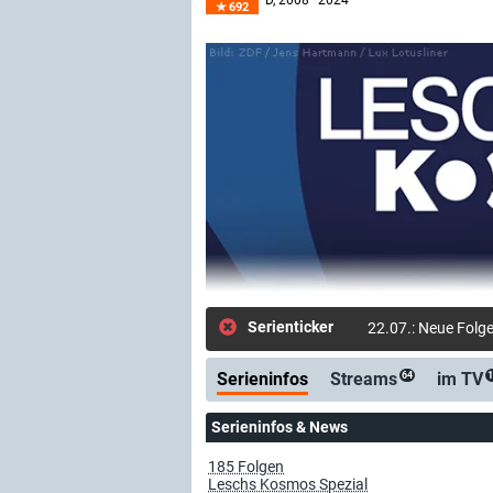
D
, 2008–2024
692
Serienticker
22.07.: Neue Folge
Serieninfos
Streams
im TV
64
1
Serieninfos & News
185 Folgen
Leschs Kosmos Spezial