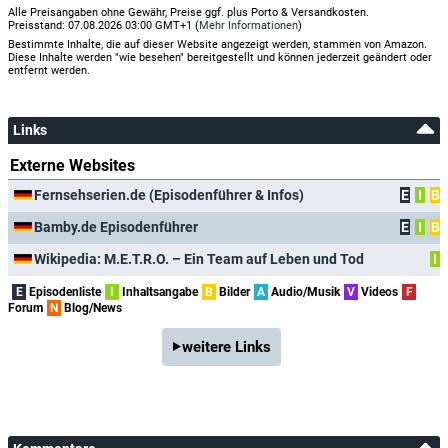
Alle Preisangaben ohne Gewähr, Preise ggf. plus Porto & Versandkosten.
Preisstand: 07.08.2026 03:00 GMT+1 (
Mehr Informationen
)
Bestimmte Inhalte, die auf dieser Website angezeigt werden, stammen von Amazon.
Diese Inhalte werden "wie besehen" bereitgestellt und können jederzeit geändert oder
entfernt werden.
Links
Externe Websites
Fernsehserien.de (Episodenführer & Infos)
E
I
B
Bamby.de Episodenführer
E
I
B
Wikipedia: M.E.T.R.O. – Ein Team auf Leben und Tod
I
E
Episodenliste
I
Inhaltsangabe
B
Bilder
A
Audio/Musik
V
Videos
F
Forum
N
Blog/News
weitere Links