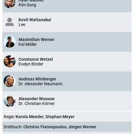
Hyun Wanner
Kim Sung
Kovit Wattanakui
Lee
Maximilian Werner
Kai Müller
Constance Wetzel
Evelyn Binder
Andreas Wimberger
Dr. Alexander Naumann
Alexander Wussow
Dr. Christian Körner
Regie:
Karola Meeder
,
Stephan Meyer
Drehbuch:
Christos Yiannopoulos
,
Jürgen Werner