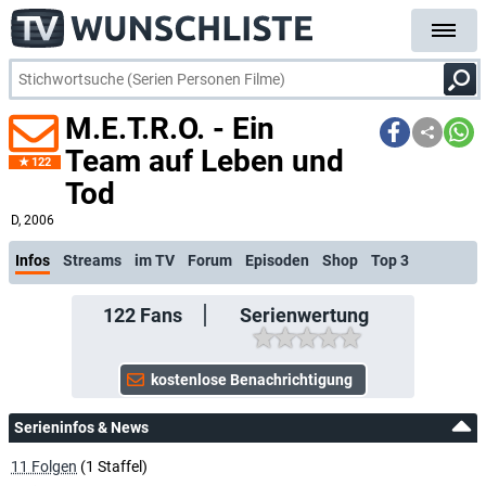
M.E.T.R.O. - Ein
Team auf Leben und
122
Tod
kostenl
D
, 2006
Infos
Streams
im TV
Forum
Episoden
Shop
Top 3
122
Fans
Serienwertung
Serieninfos & News
11 Folgen
(1 Staffel)