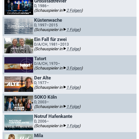
Großstadtrevier
D, 1986–
(Schauspieler in
2 Folgen
)
Küstenwache
D, 1997–2015
(Schauspieler in
1 Folge
)
Ein Fall für zwei
D/A/CH, 1981–2013
(Schauspieler in
1 Folge
)
Tatort
D/A/CH, 1970–
(Schauspieler in
3 Folgen
)
Der Alte
D, 1977–
(Schauspieler in
1 Folge
)
SOKO Köln
D, 2003–
(Schauspieler in
1 Folge
)
Notruf Hafenkante
D, 2006–
(Schauspieler in
1 Folge
)
Mila