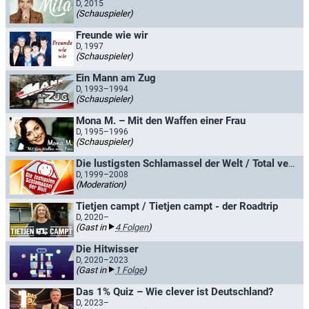
D, 2015
(Schauspieler)
Freunde wie wir
D, 1997
(Schauspieler)
Ein Mann am Zug
D, 1993–1994
(Schauspieler)
Mona M. – Mit den Waffen einer Frau
D, 1995–1996
(Schauspieler)
Die lustigsten Schlamassel der Welt / Total verrückt!
D, 1999–2008
(Moderation)
Tietjen campt / Tietjen campt - der Roadtrip
D, 2020–
(Gast in
4 Folgen
)
Die Hitwisser
D, 2020–2023
(Gast in
1 Folge
)
Das 1% Quiz – Wie clever ist Deutschland?
D, 2023–