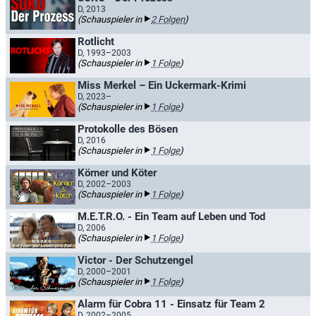
D, 2013
(Schauspieler in
2 Folgen
)
Rotlicht
D, 1993–2003
(Schauspieler in
1 Folge
)
Miss Merkel – Ein Uckermark-Krimi
D, 2023–
(Schauspieler in
1 Folge
)
Protokolle des Bösen
D, 2016
(Schauspieler in
1 Folge
)
Körner und Köter
D, 2002–2003
(Schauspieler in
1 Folge
)
M.E.T.R.O. - Ein Team auf Leben und Tod
D, 2006
(Schauspieler in
1 Folge
)
Victor - Der Schutzengel
D, 2000–2001
(Schauspieler in
1 Folge
)
Alarm für Cobra 11 - Einsatz für Team 2
D, 2002–2005