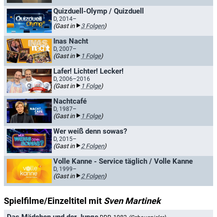
Quizduell-Olymp / Quizduell
D, 2014–
(Gast in
3 Folgen
)
Inas Nacht
D, 2007–
(Gast in
1 Folge
)
Lafer! Lichter! Lecker!
D, 2006–2016
(Gast in
1 Folge
)
Nachtcafé
D, 1987–
(Gast in
1 Folge
)
Wer weiß denn sowas?
D, 2015–
(Gast in
2 Folgen
)
Volle Kanne - Service täglich / Volle Kanne
D, 1999–
(Gast in
2 Folgen
)
Spielfilme/Einzeltitel mit
Sven Martinek