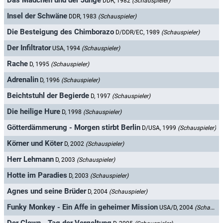
Das Mädchen und der Junge
DDR, 1982
(Schauspieler)
Insel der Schwäne
DDR, 1983
(Schauspieler)
Die Besteigung des Chimborazo
D/DDR/EC, 1989
(Schauspieler)
Der Infiltrator
USA, 1994
(Schauspieler)
Rache
D, 1995
(Schauspieler)
Adrenalin
D, 1996
(Schauspieler)
Beichtstuhl der Begierde
D, 1997
(Schauspieler)
Die heilige Hure
D, 1998
(Schauspieler)
Götterdämmerung - Morgen stirbt Berlin
D/USA, 1999
(Schauspieler)
Körner und Köter
D, 2002
(Schauspieler)
Herr Lehmann
D, 2003
(Schauspieler)
Hotte im Paradies
D, 2003
(Schauspieler)
Agnes und seine Brüder
D, 2004
(Schauspieler)
Funky Monkey - Ein Affe in geheimer Mission
USA/D, 2004
(Schauspieler)