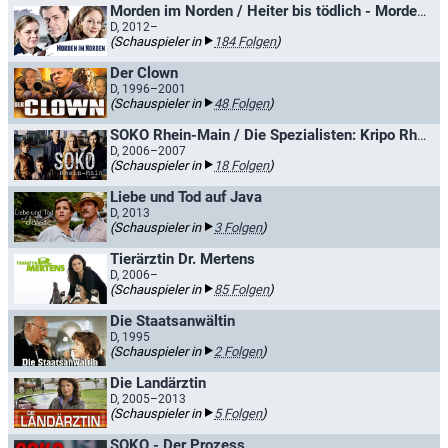
Morden im Norden / Heiter bis tödlich - Morden im Norden
D, 2012–
(Schauspieler in
184 Folgen
)
Der Clown
D, 1996–2001
(Schauspieler in
48 Folgen
)
SOKO Rhein-Main / Die Spezialisten: Kripo Rhein-Main
D, 2006–2007
(Schauspieler in
18 Folgen
)
Liebe und Tod auf Java
D, 2013
(Schauspieler in
3 Folgen
)
Tierärztin Dr. Mertens
D, 2006–
(Schauspieler in
85 Folgen
)
Die Staatsanwältin
D, 1995
(Schauspieler in
2 Folgen
)
Die Landärztin
D, 2005–2013
(Schauspieler in
5 Folgen
)
SOKO - Der Prozess