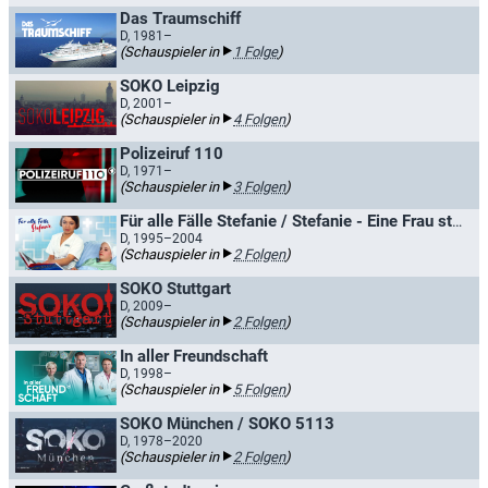
Das Traumschiff
D, 1981–
(Schauspieler in
1 Folge
)
SOKO Leipzig
D, 2001–
(Schauspieler in
4 Folgen
)
Polizeiruf 110
D, 1971–
(Schauspieler in
3 Folgen
)
Für alle Fälle Stefanie / Stefanie - Eine Frau startet durch
D, 1995–2004
(Schauspieler in
2 Folgen
)
SOKO Stuttgart
D, 2009–
(Schauspieler in
2 Folgen
)
In aller Freundschaft
D, 1998–
(Schauspieler in
5 Folgen
)
SOKO München / SOKO 5113
D, 1978–2020
(Schauspieler in
2 Folgen
)