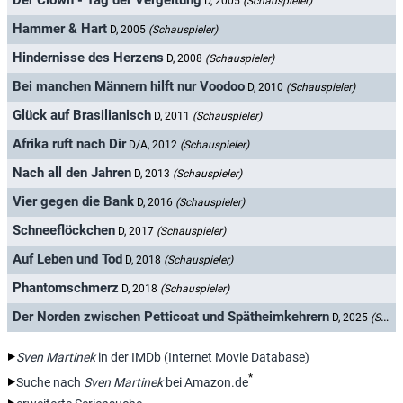
Der Clown - Tag der Vergeltung
D, 2005
(Schauspieler)
Hammer & Hart
D, 2005
(Schauspieler)
Hindernisse des Herzens
D, 2008
(Schauspieler)
Bei manchen Männern hilft nur Voodoo
D, 2010
(Schauspieler)
Glück auf Brasilianisch
D, 2011
(Schauspieler)
Afrika ruft nach Dir
D/A, 2012
(Schauspieler)
Nach all den Jahren
D, 2013
(Schauspieler)
Vier gegen die Bank
D, 2016
(Schauspieler)
Schneeflöckchen
D, 2017
(Schauspieler)
Auf Leben und Tod
D, 2018
(Schauspieler)
Phantomschmerz
D, 2018
(Schauspieler)
Der Norden zwischen Petticoat und Spätheimkehrern
D, 2025
(Schauspieler)
Sven Martinek
in der IMDb (Internet Movie Database)
*
Suche nach
Sven Martinek
bei Amazon.de