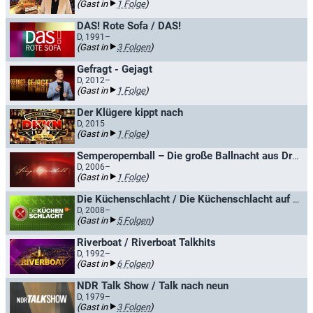
(Gast in
1 Folge
)
DAS! Rote Sofa / DAS!
D, 1991–
(Gast in
3 Folgen
)
Gefragt - Gejagt
D, 2012–
(Gast in
1 Folge
)
Der Klügere kippt nach
D, 2015
(Gast in
1 Folge
)
Semperopernball – Die große Ballnacht aus Dresden
D, 2006–
(Gast in
1 Folge
)
Die Küchenschlacht / Die Küchenschlacht auf hoher See
D, 2008–
(Gast in
5 Folgen
)
Riverboat / Riverboat Talkhits
D, 1992–
(Gast in
6 Folgen
)
NDR Talk Show / Talk nach neun
D, 1979–
(Gast in
3 Folgen
)