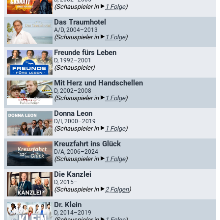
(Schauspieler in
1 Folge
)
Das Traumhotel
A/D, 2004–2013
(Schauspieler in
1 Folge
)
Freunde fürs Leben
D, 1992–2001
(Schauspieler)
Mit Herz und Handschellen
D, 2002–2008
(Schauspieler in
1 Folge
)
Donna Leon
D/I, 2000–2019
(Schauspieler in
1 Folge
)
Kreuzfahrt ins Glück
D/A, 2006–2024
(Schauspieler in
1 Folge
)
Die Kanzlei
D, 2015–
(Schauspieler in
2 Folgen
)
Dr. Klein
D, 2014–2019
(Schauspieler in
1 Folge
)