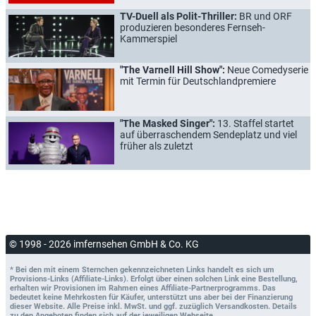
TV-Duell als Polit-Thriller:
BR und ORF
produzieren besonderes Fernseh-
Kammerspiel
"The Varnell Hill Show":
Neue Comedyserie
mit Termin für Deutschlandpremiere
"The Masked Singer":
13. Staffel startet
auf überraschendem Sendeplatz und viel
früher als zuletzt
© 1998 - 2026 imfernsehen GmbH & Co. KG
* Bei den mit einem Sternchen gekennzeichneten Links handelt es sich um
Provisions-Links (Affiliate-Links). Erfolgt über einen solchen Link eine Bestellung,
erhalten wir Provisionen im Rahmen eines Affiliate-Partnerprogramms. Das
bedeutet keine Mehrkosten für Käufer, unterstützt uns aber bei der Finanzierung
dieser Website. Alle Preise inkl. MwSt. und ggf. zuzüglich Versandkosten. Details
zu den Angeboten finden sich auf der jeweiligen Webseite.