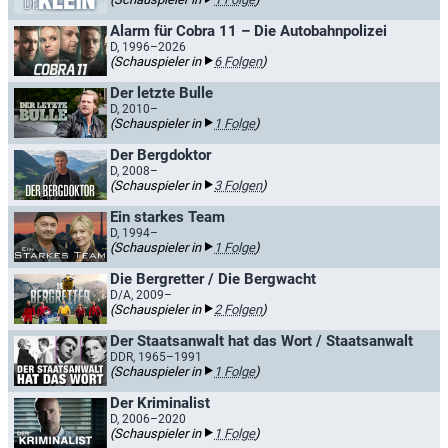
Alarm für Cobra 11 – Die Autobahnpolizei
D, 1996–2026
(Schauspieler in
6 Folgen
)
Der letzte Bulle
D, 2010–
(Schauspieler in
1 Folge
)
Der Bergdoktor
D, 2008–
(Schauspieler in
3 Folgen
)
Ein starkes Team
D, 1994–
(Schauspieler in
1 Folge
)
Die Bergretter / Die Bergwacht
D/A, 2009–
(Schauspieler in
2 Folgen
)
Der Staatsanwalt hat das Wort / Staatsanwalt
DDR, 1965–1991
(Schauspieler in
1 Folge
)
Der Kriminalist
D, 2006–2020
(Schauspieler in
1 Folge
)