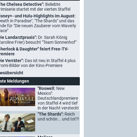
The Chelsea Detective":
Beliebte
rimiserie startet mit der vierten Staffel
isney+- und Hulu-Highlights im August:
Death in Paradise", "The Shards" und das
nde für "Die neuen Zauberer vom Waverly
lace"
Die Landarztpraxis":
Dr. Sarah König
Caroline Frier) besucht "Team Sonnenhof"
Sherlock & Daughter" feiert Free-TV-
remiere
Die Verräter":
Das ist neu in Staffel 4 plus
romi-Bilder von der Kino-Premiere
wsübersicht
ste Meldungen
"Roswell:
New
Mexico":
Deutschlandpremiere
von Staffel 4 wird tief
in der Nacht versteckt
"The Shards":
Reich
und schön... und tot?!