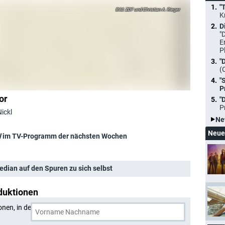
"
ZDF und Christian A. Rieger
K
D
"
E
P
"
(
"
P
or
"
P
ickl
Ne
Neue
l
im TV-Programm der nächsten Wochen
median auf den Spuren zu sich selbst
duktionen
onen, in denen
Andreas Nickl
und eine weitere Person