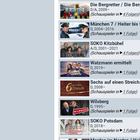
Die Bergretter / Die Be
D/A, 2009–
(Schauspieler in
4 Folgen
)
München 7 / Heiter bis 
D, 2004–2016
(Schauspieler in
1 Folge
)
SOKO Kitzbühel
A/D, 2001–2021
(Schauspieler in
4 Folgen
)
Watzmann ermittelt
D, 2019–
(Schauspieler in
1 Folge
)
Sechs auf einen Streich 
D, 2008–
(Schauspieler in
1 Folge
)
Wilsberg
D, 1995–
(Schauspieler in
1 Folge
)
SOKO Potsdam
D, 2018–
(Schauspieler in
1 Folge
)