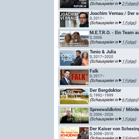
(Schauspieler in
2 Folgen
)
Joachim Vernau / Der 
D, 2011–
(Schauspieler in
1 Folge
)
M.E.T.R.O. - Ein Team a
D, 2006
(Schauspieler in
1 Folge
)
Tonio & Julia
D, 2017–2020
(Schauspieler in
1 Folge
)
Falk
D, 2017–
(Schauspieler in
1 Folge
)
Der Bergdoktor
D, 1992–1999
(Schauspieler in
6 Folgen
)
Spreewaldkrimi / Mörde
D, 2006–2026
(Schauspieler in
1 Folge
)
Der Kaiser von Schexin
D, 2008–2010
(Schauspieler in
2 Folgen
)