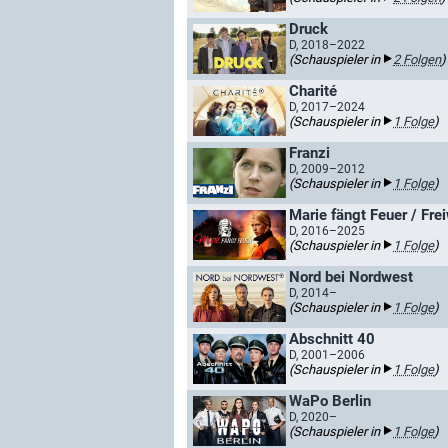
Druck
D, 2018–2022
(Schauspieler in
2 Folgen
)
Charité
D, 2017–2024
(Schauspieler in
1 Folge
)
Franzi
D, 2009–2012
(Schauspieler in
1 Folge
)
Marie fängt Feuer / Fre
D, 2016–2025
(Schauspieler in
1 Folge
)
Nord bei Nordwest
D, 2014–
(Schauspieler in
1 Folge
)
Abschnitt 40
D, 2001–2006
(Schauspieler in
1 Folge
)
WaPo Berlin
D, 2020–
(Schauspieler in
1 Folge
)