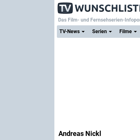
Das Film- und Fernsehserien-Infopor
TV-News
Serien
Filme
Andreas Nickl