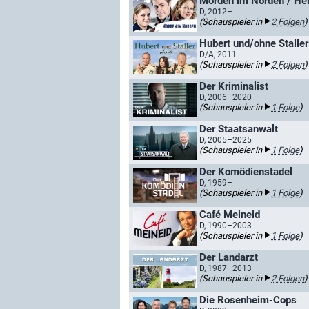
Morden im Norden / Hei
D, 2012–
(Schauspieler in
2 Folgen
)
Hubert und/ohne Staller
D/A, 2011–
(Schauspieler in
2 Folgen
)
Der Kriminalist
D, 2006–2020
(Schauspieler in
1 Folge
)
Der Staatsanwalt
D, 2005–2025
(Schauspieler in
1 Folge
)
Der Komödienstadel
D, 1959–
(Schauspieler in
1 Folge
)
Café Meineid
D, 1990–2003
(Schauspieler in
1 Folge
)
Der Landarzt
D, 1987–2013
(Schauspieler in
2 Folgen
)
Die Rosenheim-Cops