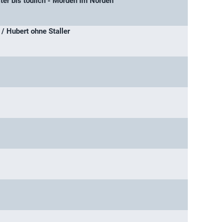
ter bis tödlich - Morden im Norden
 / Hubert ohne Staller