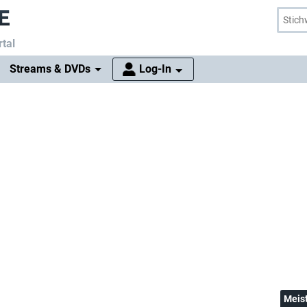
tal
Streams & DVDs
Log-In
Meis