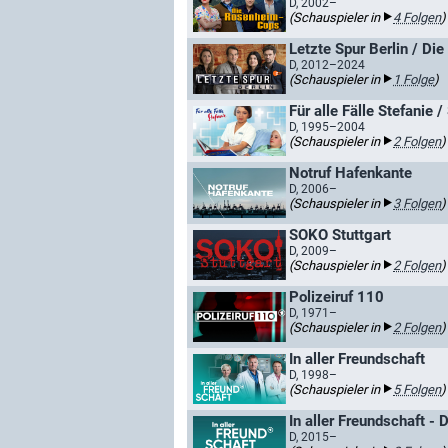
D, 2002–
(Schauspieler in
4 Folgen
)
Letzte Spur Berlin / Die
D, 2012–2024
(Schauspieler in
1 Folge
)
Für alle Fälle Stefanie /
D, 1995–2004
(Schauspieler in
2 Folgen
)
Notruf Hafenkante
D, 2006–
(Schauspieler in
3 Folgen
)
SOKO Stuttgart
D, 2009–
(Schauspieler in
2 Folgen
)
Polizeiruf 110
D, 1971–
(Schauspieler in
2 Folgen
)
In aller Freundschaft
D, 1998–
(Schauspieler in
5 Folgen
)
In aller Freundschaft - 
D, 2015–