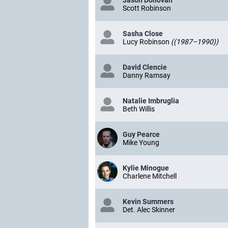
Jason Donovan
Scott Robinson
Sasha Close
Lucy Robinson
((1987–1990))
David Clencie
Danny Ramsay
Natalie Imbruglia
Beth Willis
Guy Pearce
Mike Young
Kylie Minogue
Charlene Mitchell
Kevin Summers
Det. Alec Skinner