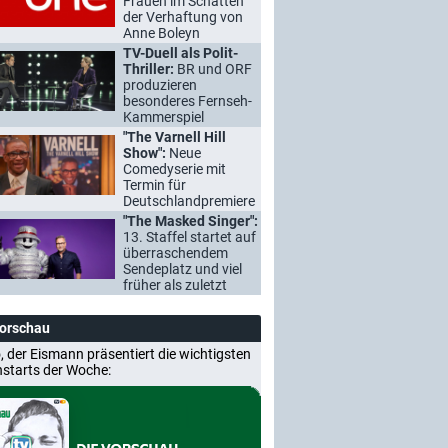
Frauen im Schatten
der Verhaftung von
Anne Boleyn
TV-Duell als Polit-
Thriller:
BR und ORF
produzieren
besonderes Fernseh-
Kammerspiel
"The Varnell Hill
Show":
Neue
Comedyserie mit
Termin für
Deutschlandpremiere
"The Masked Singer":
13. Staffel startet auf
überraschendem
Sendeplatz und viel
früher als zuletzt
Vorschau
, der Eismann präsentiert die wichtigsten
nstarts der Woche: