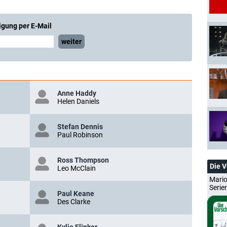
igung per E-Mail
weiter
Anne Haddy
Helen Daniels
Stefan Dennis
Paul Robinson
Ross Thompson
Die 
Leo McClain
Mario
Serie
Paul Keane
Des Clarke