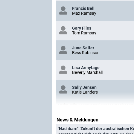
Francis Bell
Max Ramsay
Gary Files
Tom Ramsay
June Salter
Bess Robinson
Lisa Armytage
Beverly Marshall
Sally Jensen
Katie Landers
Titelmusik:
Tommy Steiner
(deutsche Ver
News & Meldungen
"Nachbarn": Zukunft der australischen K