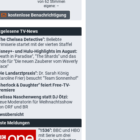
von
62
Stimmen
eigene: –
tgelesene TV-News
The Chelsea Detective":
Beliebte
rimiserie startet mit der vierten Staffel
isney+- und Hulu-Highlights im August:
Death in Paradise", "The Shards" und das
nde für "Die neuen Zauberer vom Waverly
lace"
Die Landarztpraxis":
Dr. Sarah König
Caroline Frier) besucht "Team Sonnenhof"
Sherlock & Daughter" feiert Free-TV-
remiere
elissa Naschenweng statt DJ Ötzi:
eue Moderatorin für Weihnachtsshow
on ORF und BR
wsübersicht
ste Meldungen
"1536":
BBC und HBO
mit Serie um drei