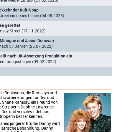
Serie wieder zurück (21.02.2025)
ückkehr der Kult-Soap
treet ein neues Leben (04.08.2023)
ee gerettet
msay Street (17.11.2022)
ie Minogue und Jason Donovan
 nach 37 Jahren (25.07.2022)
tellt nach UK-Absetzung Produktion ein
zent ausgestiegen (09.02.2022)
 Die Robinsons, die Ramsays und
Network Ten
itsvorbereitungen für Des und
t. Shane Ramsay, ein Freund von
die Stripperin Daphne Lawrence.
zt Des und verschwindet aus
tripperin besser kennen.
anes jüngerer Bruder Danny wird
hiatrische Behandlung. Danny