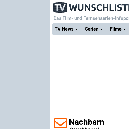
Das Film- und Fernsehserien-Infopor
TV-News
Serien
Filme
Nachbarn