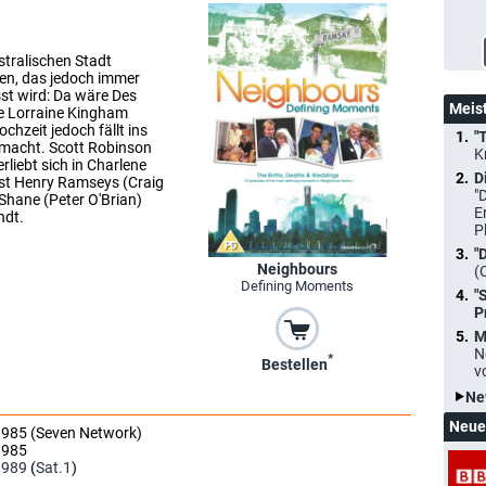
stralischen Stadt
en, das jedoch immer
st wird: Da wäre Des
Meis
ie Lorraine Kingham
chzeit jedoch fällt ins
"
 macht. Scott Robinson
K
liebt sich in Charlene
D
ist Henry Ramseys (Craig
"
hane (Peter O'Brian)
E
ndt.
P
"
Neighbours
(
Defining Moments
"
P
M
N
*
Bestellen
v
Ne
Neue
1985 (Seven Network)
1985
1989
(
Sat.1
)