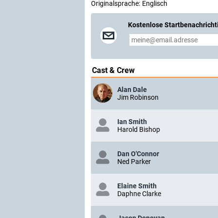
Originalsprache:
Englisch
Kostenlose Startbenachricht
Cast & Crew
Alan Dale
Jim Robinson
Ian Smith
Harold Bishop
Dan O'Connor
Ned Parker
Elaine Smith
Daphne Clarke