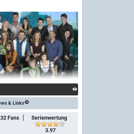
ews &
Links
14
232
Fans
Serienwertung
3.97