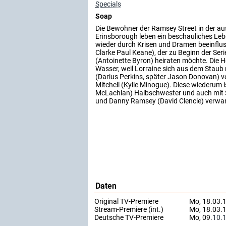
Specials
Soap
Die Bewohner der Ramsey Street in der au
Erinsborough leben ein beschauliches Leb
wieder durch Krisen und Dramen beeinflus
Clarke Paul Keane), der zu Beginn der Ser
(Antoinette Byron) heiraten möchte. Die Ho
Wasser, weil Lorraine sich aus dem Staub
(Darius Perkins, später Jason Donovan) ver
Mitchell (Kylie Minogue). Diese wiederum 
McLachlan) Halbschwester und auch mit S
und Danny Ramsey (David Clencie) verwa
Daten
Original TV-Premiere
Mo, 18.03.
Stream-Premiere (int.)
Mo, 18.03.
Deutsche TV-Premiere
Mo, 09.
10.