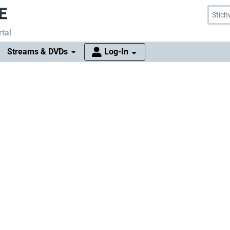
tal
Streams & DVDs
Log-In