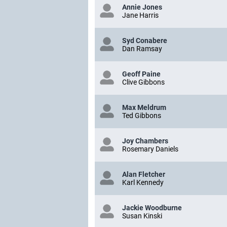
Annie Jones
Jane Harris
Syd Conabere
Dan Ramsay
Geoff Paine
Clive Gibbons
Max Meldrum
Ted Gibbons
Joy Chambers
Rosemary Daniels
Alan Fletcher
Karl Kennedy
Jackie Woodburne
Susan Kinski