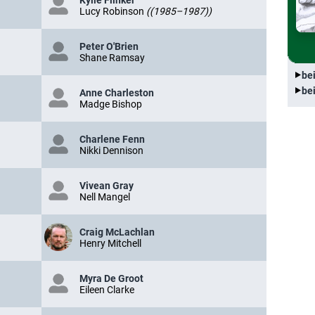
Kylie Flinker
Lucy Robinson
((1985–1987))
Peter O'Brien
Shane Ramsay
be
be
Anne Charleston
Madge Bishop
Charlene Fenn
Nikki Dennison
Vivean Gray
Nell Mangel
Craig McLachlan
Henry Mitchell
Myra De Groot
Eileen Clarke