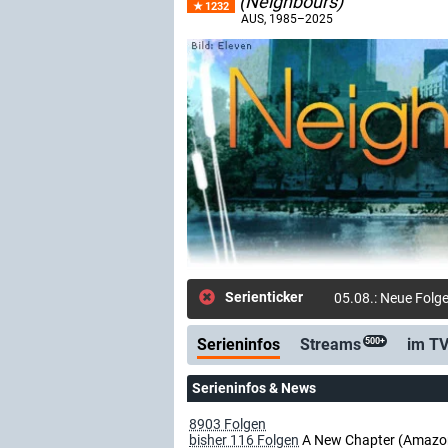
(Neighbours)
1232
AUS
, 1985–2025
Serienticker
05.08.: Neue Folge
Serieninfos
Streams
im T
500+
Serieninfos & News
8903 Folgen
bisher 116 Folgen
A New Chapter (Amazon