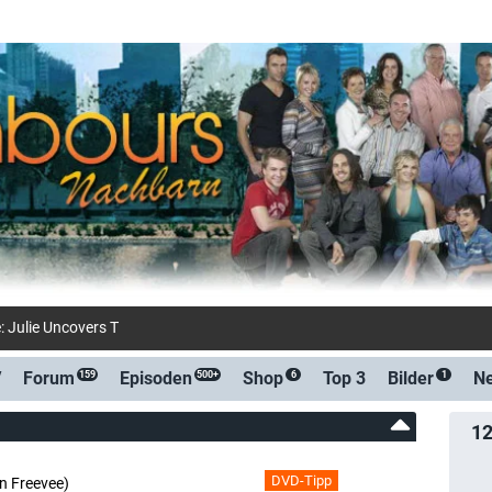
: Julie Uncovers The Truth! | Neighbours 1993 | Week
V
Forum
Episoden
Shop
Top 3
Bilder
N
159
500+
6
1
1
DVD-Tipp
 Freevee)