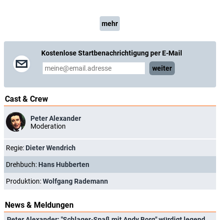
mehr
Kostenlose Startbenachrichtigung per E-Mail
weiter
Cast & Crew
Peter Alexander
Moderation
Regie:
Dieter Wendrich
Drehbuch:
Hans Hubberten
Produktion:
Wolfgang Rademann
News & Meldungen
Peter Alexander: "Schlager-Spaß mit Andy Borg" würdigt legendären Entertainer