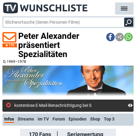
Peter Alexander
präsentiert
170
Spezialitäten
D
, 1969–1978
kostenlose E-Mail-Benachrichtigung bei Streaming- oder TV-Start
Infos
Streams
im TV
Forum
Episoden
Shop
Top 3
170
Fans
Serienwertung