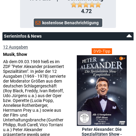
4.72
Serieninfos & News
12 Ausgaben
DVD-Tipp
Musik, Show
Ab dem 09.03.1969 hieß es im
ZDF "Peter Alexander präsentiert
Spezialitäten". In jeder der 12
Ausgaben (1969 - 1978) servierte
der Moderator Größen aus dem
deutschen Schlagergeschäft
(Roy Black, Freddy, Ivan Rebroff,
Udo Jürgens u.a.) aus der Oper
bzw. Operette (Lucia Popp,
Anneliese Rothenberger,
Herrmann Prey u.a.) sowie aus
der Film- und
Unterhaltungsbranche (Gunther
Philipp, Rudi Carell, Vico Torriani
Peter Alexander: Die
u.a.) Peter Alexander
Spezialitäten Show -
präsentierte jeweils seine