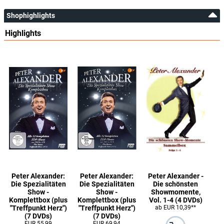
Shophighlights
Highlights
Peter Alexander:
Peter Alexander:
Peter Alexander -
Die Spezialitäten
Die Spezialitäten
Die schönsten
Show -
Show -
Showmomente,
Komplettbox (plus
Komplettbox (plus
Vol. 1-4 (4 DVDs)
"Treffpunkt Herz")
"Treffpunkt Herz")
ab EUR 10,39**
(7 DVDs)
(7 DVDs)
EUR 55,99
EUR 69,94