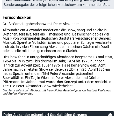
Sonderausgabe der erfolgreichen Musikshow am kommenden Samstag (19.03.2026)
Fernsehlexikon
Große Samstagabendshow mit Peter Alexander.
Allroundtalent Alexander moderierte die Show, sang und spielte in
Sketchen, teils live, teils als Filmeinspielung. Dazwischen gab es viel
Musik von prominenten deutschen Gaststars verschiedener Genres:
Musical, Operette, Volkstümliches und populärer Schlager wechselten
sich ab. In vielen Fällen sang Alexander mit seinen Gästen ein Duett
oder spielte mit ihnen gemeinsam einen Sketch.
Die Show fand in unregelmäßigen Abständen insgesamt 13-mal statt,
1969 bis 1972 zwei- bis dreimal im Jahr, 1974 bis 1978 nur noch
jährlich zur Adventszeit, außer 1976, als es keine Show gab. Acht
Jahre nach der letzten Show sendete das ZDF am 26. April 1986 ein
neues Spezial unter dem Titel Peter Alexander präsentiert
Spezialitäten: Ein Tag in Wien mit Peter Alexander und Günter
Pfitzmann. Im Jahr darauf wurde das Konzept unter dem schlichten
Titel Die Peter-Alexander-Show wiederbelebt.
*
Das Fernsehlexikon
, Abdruck mit freundlicher Genehmigung von Michael Reufsteck
und Stefan Niggemeier.
Peter Alexander präsentiert Spezialitäten Streams