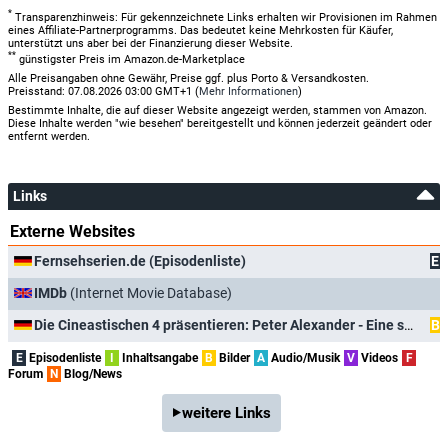
*
Transparenzhinweis: Für gekennzeichnete Links erhalten wir Provisionen im Rahmen
eines Affiliate-Partnerprogramms. Das bedeutet keine Mehrkosten für Käufer,
unterstützt uns aber bei der Finanzierung dieser Website.
**
günstigster Preis im Amazon.de-Marketplace
Alle Preisangaben ohne Gewähr, Preise ggf. plus Porto & Versandkosten.
Preisstand: 07.08.2026 03:00 GMT+1 (
Mehr Informationen
)
Bestimmte Inhalte, die auf dieser Website angezeigt werden, stammen von Amazon.
Diese Inhalte werden "wie besehen" bereitgestellt und können jederzeit geändert oder
entfernt werden.
Links
Externe Websites
Fernsehserien.de (Episodenliste)
E
IMDb
(Internet Movie Database)
Die Cineastischen 4 präsentieren: Peter Alexander - Eine subjektive Bestandsaufnahme
B
E
Episodenliste
I
Inhaltsangabe
B
Bilder
A
Audio/Musik
V
Videos
F
Forum
N
Blog/News
weitere Links