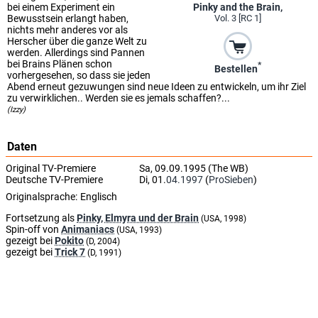
bei einem Experiment ein
Pinky and the Brain,
Bewusstsein erlangt haben,
Vol. 3 [RC 1]
nichts mehr anderes vor als
Herscher über die ganze Welt zu
werden. Allerdings sind Pannen
bei Brains Plänen schon
*
Bestellen
vorhergesehen, so dass sie jeden
Abend erneut gezuwungen sind neue Ideen zu entwickeln, um ihr Ziel
zu verwirklichen.. Werden sie es jemals schaffen?...
(Izzy)
Daten
Original TV-Premiere
Sa, 09.09.1995 (The WB)
Deutsche TV-Premiere
Di, 01.
04.1997
(
ProSieben
)
Originalsprache:
Englisch
Fortsetzung als
Pinky, Elmyra und der Brain
(USA, 1998)
Spin-off von
Animaniacs
(USA, 1993)
gezeigt bei
Pokito
(D, 2004)
gezeigt bei
Trick 7
(D, 1991)