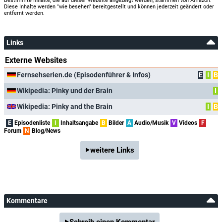
Bestimmte Inhalte, die auf dieser Website angezeigt werden, stammen von Amazon.
Diese Inhalte werden "wie besehen" bereitgestellt und können jederzeit geändert oder
entfernt werden.
Links
Externe Websites
Fernsehserien.de (Episodenführer & Infos)
E
I
B
Wikipedia: Pinky und der Brain
I
Wikipedia: Pinky and the Brain
I
B
E
Episodenliste
I
Inhaltsangabe
B
Bilder
A
Audio/Musik
V
Videos
F
Forum
N
Blog/News
weitere Links
Kommentare