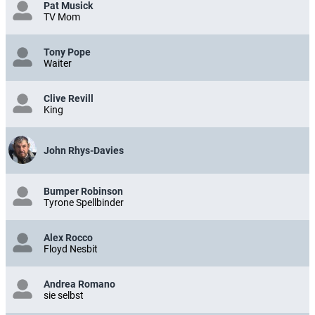
Pat Musick
TV Mom
Tony Pope
Waiter
Clive Revill
King
John Rhys-Davies
Bumper Robinson
Tyrone Spellbinder
Alex Rocco
Floyd Nesbit
Andrea Romano
sie selbst