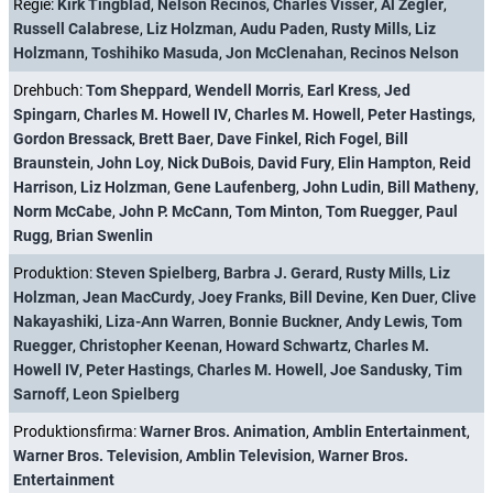
Regie:
Kirk Tingblad
,
Nelson Recinos
,
Charles Visser
,
Al Zegler
,
Russell Calabrese
,
Liz Holzman
,
Audu Paden
,
Rusty Mills
,
Liz
Holzmann
,
Toshihiko Masuda
,
Jon McClenahan
,
Recinos Nelson
Drehbuch:
Tom Sheppard
,
Wendell Morris
,
Earl Kress
,
Jed
Spingarn
,
Charles M. Howell IV
,
Charles M. Howell
,
Peter Hastings
,
Gordon Bressack
,
Brett Baer
,
Dave Finkel
,
Rich Fogel
,
Bill
Braunstein
,
John Loy
,
Nick DuBois
,
David Fury
,
Elin Hampton
,
Reid
Harrison
,
Liz Holzman
,
Gene Laufenberg
,
John Ludin
,
Bill Matheny
,
Norm McCabe
,
John P. McCann
,
Tom Minton
,
Tom Ruegger
,
Paul
Rugg
,
Brian Swenlin
Produktion:
Steven Spielberg
,
Barbra J. Gerard
,
Rusty Mills
,
Liz
Holzman
,
Jean MacCurdy
,
Joey Franks
,
Bill Devine
,
Ken Duer
,
Clive
Nakayashiki
,
Liza-Ann Warren
,
Bonnie Buckner
,
Andy Lewis
,
Tom
Ruegger
,
Christopher Keenan
,
Howard Schwartz
,
Charles M.
Howell IV
,
Peter Hastings
,
Charles M. Howell
,
Joe Sandusky
,
Tim
Sarnoff
,
Leon Spielberg
Produktionsfirma:
Warner Bros. Animation
,
Amblin Entertainment
,
Warner Bros. Television
,
Amblin Television
,
Warner Bros.
Entertainment