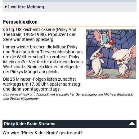
1 weitere Meldung
Fernsehlexikon
65 tlg. US Zeichentrickserie (Pinky And
Kids\\' WB
The Brain; 1995-1998). Produzent der
Serie war Steven Spielberg.
Immer wieder brechen die Mäuse Pinky
und Brain aus dem Tierversuchslabor aus,
um die Weltherrschaft zu erobern. Pinky
ist ein großer Verrückter mit einem derben
Wortschatz, Brain ein kleiner Intelligenter,
der Pinkys Mängel ausgleicht.
Die 25 Minuten-Folgen liefen zunächst
werktags um 17.00 Uhr, später samstag-
und dann sonntagvormittags.
*
Das Fernsehlexikon
, Abdruck mit freundlicher Genehmigung von Michael Reufsteck
und Stefan Niggemeier.
Pinky & der Brain Streams
Wo wird "Pinky & der Brain" gestreamt?