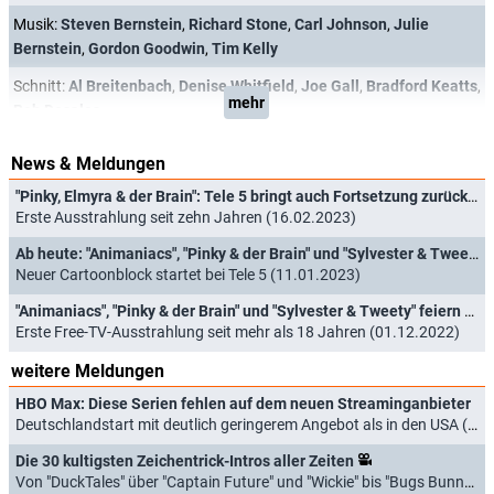
Musik:
Steven Bernstein
,
Richard Stone
,
Carl Johnson
,
Julie
Bernstein
,
Gordon Goodwin
,
Tim Kelly
Schnitt:
Al Breitenbach
,
Denise Whitfield
,
Joe Gall
,
Bradford Keatts
,
mehr
Rob Desales
News & Meldungen
"Pinky, Elmyra & der Brain": Tele 5 bringt auch Fortsetzung zurück ins Free-TV
Erste Ausstrahlung seit zehn Jahren (16.02.2023)
Ab heute: "Animaniacs", "Pinky & der Brain" und "Sylvester & Tweety" zurück im Free-TV
Neuer Cartoonblock startet bei Tele 5 (11.01.2023)
"Animaniacs", "Pinky & der Brain" und "Sylvester & Tweety" feiern Free-TV-Comeback!
Erste Free-TV-Ausstrahlung seit mehr als 18 Jahren (01.12.2022)
weitere Meldungen
HBO Max: Diese Serien fehlen auf dem neuen Streaminganbieter
Deutschlandstart mit deutlich geringerem Angebot als in den USA (20.01.2026)
Die 30 kultigsten Zeichentrick-Intros aller Zeiten
Von "DuckTales" über "Captain Future" und "Wickie" bis "Bugs Bunny" (11.07.2023)