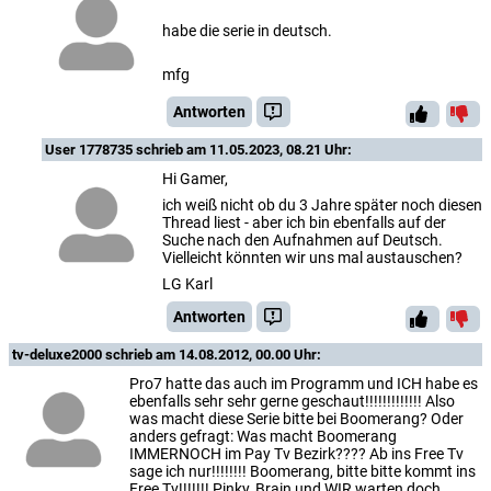
habe die serie in deutsch.
mfg
Antworten
User 1778735
schrieb am 11.05.2023, 08.21 Uhr:
Hi Gamer,
ich weiß nicht ob du 3 Jahre später noch diesen
Thread liest - aber ich bin ebenfalls auf der
Suche nach den Aufnahmen auf Deutsch.
Vielleicht könnten wir uns mal austauschen?
LG Karl
Antworten
tv-deluxe2000
schrieb am 14.08.2012, 00.00 Uhr:
Pro7 hatte das auch im Programm und ICH habe es
ebenfalls sehr sehr gerne geschaut!!!!!!!!!!!!! Also
was macht diese Serie bitte bei Boomerang? Oder
anders gefragt: Was macht Boomerang
IMMERNOCH im Pay Tv Bezirk???? Ab ins Free Tv
sage ich nur!!!!!!!! Boomerang, bitte bitte kommt ins
Free Tv!!!!!!! Pinky, Brain und WIR warten doch