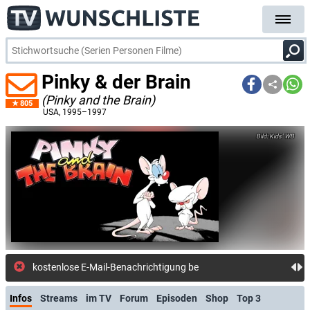
Pinky & der Brain
(Pinky and the Brain)
805
USA
, 1995–1997
Kids' WB
kostenlose E-Mail-Benachrichtigung bei Streaming- oder TV-Start
Infos
Streams
im TV
Forum
Episoden
Shop
Top 3