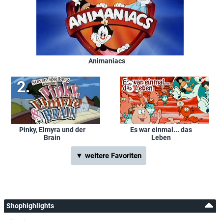
Animaniacs
Pinky, Elmyra und der
Es war einmal... das
Brain
Leben
▼ weitere Favoriten
Shophighlights