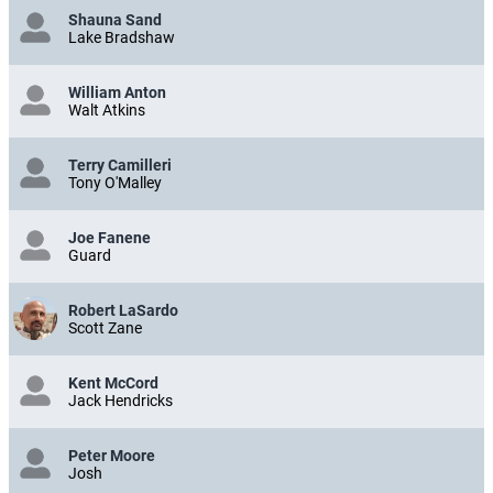
Shauna Sand
Lake Bradshaw
William Anton
Walt Atkins
Terry Camilleri
Tony O'Malley
Joe Fanene
Guard
Robert LaSardo
Scott Zane
Kent McCord
Jack Hendricks
Peter Moore
Josh