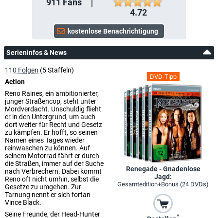
911
Fans
4.72
Serieninfos & News
110 Folgen
(5 Staffeln)
DVD-Tipp
Action
Reno Raines, ein ambitionierter,
junger Straßencop, steht unter
Mordverdacht. Unschuldig flieht
er in den Untergrund, um auch
dort weiter für Recht und Gesetz
zu kämpfen. Er hofft, so seinen
Namen eines Tages wieder
reinwaschen zu können. Auf
seinem Motorrad fährt er durch
die Straßen, immer auf der Suche
Renegade - Gnadenlose
nach Verbrechern. Dabei kommt
Jagd:
Reno oft nicht umhin, selbst die
Gesamtedition+Bonus (24 DVDs)
Gesetze zu umgehen. Zur
Tarnung nennt er sich fortan
Vince Black.
Seine Freunde, der Head-Hunter
*