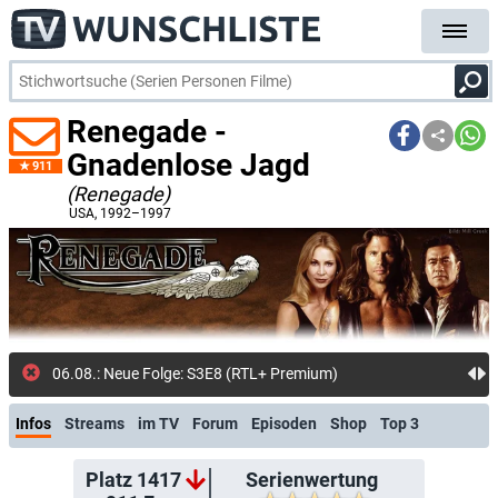
Renegade -
Gnadenlose Jagd
911
(Renegade)
USA
, 1992–1997
06.08.: Neue Folge: S3E8 (RTL+ Premium)
Infos
Streams
im TV
Forum
Episoden
Shop
Top 3
Platz 1417
Serienwertung