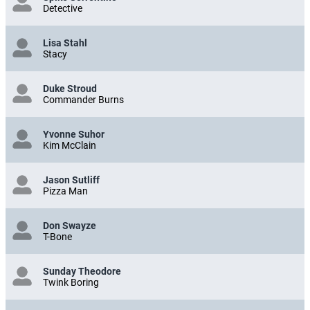
Detective
Lisa Stahl
Stacy
Duke Stroud
Commander Burns
Yvonne Suhor
Kim McClain
Jason Sutliff
Pizza Man
Don Swayze
T-Bone
Sunday Theodore
Twink Boring