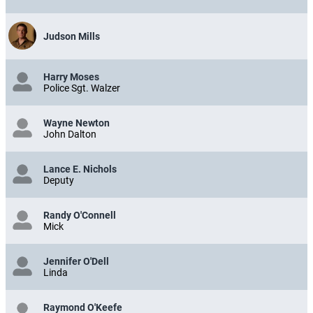
Judson Mills
Harry Moses
Police Sgt. Walzer
Wayne Newton
John Dalton
Lance E. Nichols
Deputy
Randy O'Connell
Mick
Jennifer O'Dell
Linda
Raymond O'Keefe