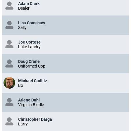
Adam Clark
Dealer
Lisa Comshaw
Sally
Joe Cortese
Luke Landry
Doug Crane
Uniformed Cop
Michael Cudlitz
Bo
Arlene Dahl
Virginia Biddle
Christopher Darga
Larry