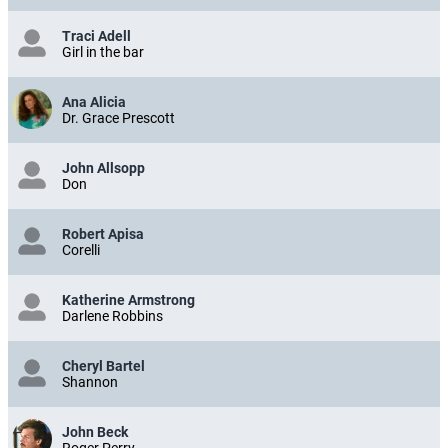
Traci Adell
Girl in the bar
Ana Alicia
Dr. Grace Prescott
John Allsopp
Don
Robert Apisa
Corelli
Katherine Armstrong
Darlene Robbins
Cheryl Bartel
Shannon
John Beck
Roger Perry