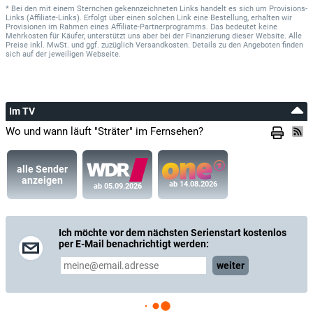
* Bei den mit einem Sternchen gekennzeichneten Links handelt es sich um Provisions-
Links (Affiliate-Links). Erfolgt über einen solchen Link eine Bestellung, erhalten wir
Provisionen im Rahmen eines Affiliate-Partnerprogramms. Das bedeutet keine
Mehrkosten für Käufer, unterstützt uns aber bei der Finanzierung dieser Website. Alle
Preise inkl. MwSt. und ggf. zuzüglich Versandkosten. Details zu den Angeboten finden
sich auf der jeweiligen Webseite.
Im TV
Wo und wann läuft "Sträter" im Fernsehen?
alle Sender
anzeigen
ab 14.08.2026
ab 05.09.2026
Ich möchte vor dem nächsten Serienstart kostenlos
per E-Mail benachrichtigt werden:
weiter