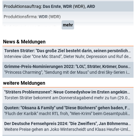
Produktionsauftrag:
Das Erste
,
WDR
(WDR),
ARD
Produktionsfirma:
WDR
(WDR)
mehr
Redaktion:
Leona Frommelt
News & Meldungen
Torsten Sträter: "Das große Ziel besteht darin, seinen persönlichen Karriereabstieg zu verlangsamen"
Interview über "One Mic Stand", Dieter Nuhr, Depression und Ruf der deutschen Comedy (14.07.2022)
Grimme-Preis-Nominierungen 2022: "LOL", Sträter, Krömer, Donskoy und "Wer stiehlt mir die Show?"
"Princess Charming", "Sendung mit der Maus" und drei Sky-Serien im Rennen (24.02.2022)
weitere Meldungen
"Sträters Problemzonen": Neue Comedyshow im Ersten angekündigt
Torsten Sträter bekommt am Donnerstagabend mehr zu tun (29.07.2025)
Quoten: "Oksana & Family" und "Diese Büchners" gehen baden, Fußballerinnen dominieren bei Jüngeren
"Fluch der Karibik" macht RTL froh, "Wien-Krimi" beim Gesamtpublikum vorn (11.07.2025)
Der Deutsche Fernsehpreis 2024: "Die Zweiflers", Jan Böhmermann, "Die Discounter" und "Die Verräter" ausgezeichnet
Weitere Preise gehen an Joko Winterscheidt und Klaas Heufer-Umlauf (25.09.2024)