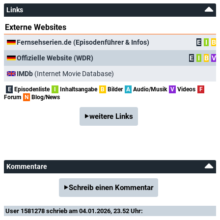
Links
Externe Websites
Fernsehserien.de (Episodenführer & Infos)
E
I
B
Offizielle Website (WDR)
E
I
B
V
IMDb
(Internet Movie Database)
E
Episodenliste
I
Inhaltsangabe
B
Bilder
A
Audio/Musik
V
Videos
F
Forum
N
Blog/News
weitere Links
Kommentare
Schreib einen Kommentar
User 1581278
schrieb am 04.01.2026, 23.52 Uhr: