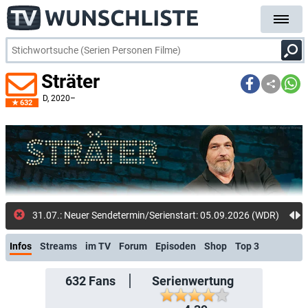
Sträter
D
, 2020–
632
31.07.: Neuer Sendetermin/Serienstart: 05.09.2026 (WDR)
Infos
Streams
im TV
Forum
Episoden
Shop
Top 3
632
Fans
Serienwertung