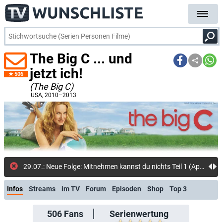
The Big C ... und
jetzt ich!
506
(The Big C)
USA
, 2010–2013
27.07.: Neue Folge: Mitnehmen
Infos
Streams
im TV
Forum
Episoden
Shop
Top 3
506
Fans
Serienwertung