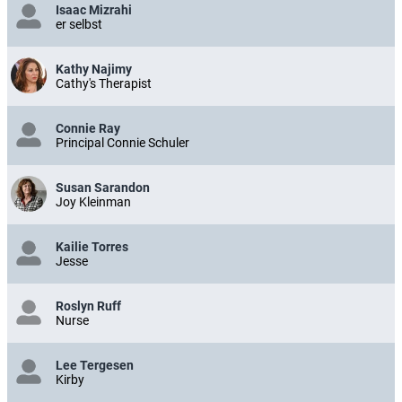
Isaac Mizrahi
er selbst
Kathy Najimy
Cathy's Therapist
Connie Ray
Principal Connie Schuler
Susan Sarandon
Joy Kleinman
Kailie Torres
Jesse
Roslyn Ruff
Nurse
Lee Tergesen
Kirby