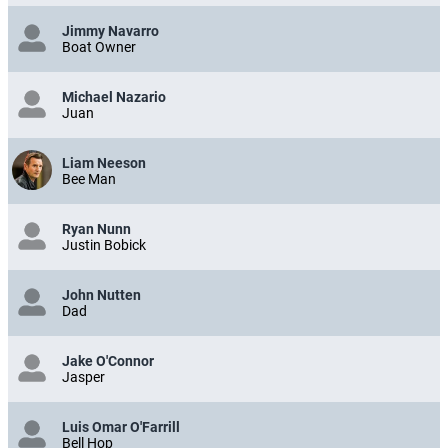
Jimmy Navarro
Boat Owner
Michael Nazario
Juan
Liam Neeson
Bee Man
Ryan Nunn
Justin Bobick
John Nutten
Dad
Jake O'Connor
Jasper
Luis Omar O'Farrill
Bell Hop