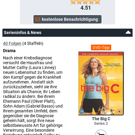
4.51
Serieninfos & News
40 Folgen
(4 Staffeln)
DVD-Tipp
Drama
Nach einer Krebsdiagnose
versucht die Hausfrau und
Mutter Cathy (Laura Linney)
neuen Lebensmut zu finden, um
den Kampf gegen die Krankheit
aufzunehmen. Anstatt sich
zurückzuziehen, sieht sie ihre
Situation als Chance, ihr Leben
radikal zu ändern. Bei ihrem
Ehemann Paul (Oliver Platt),
Sohn Adam (Gabriel Basso) und
ihrem gesamten Umfeld, dem
gegenüber sie die Diagnose
The Big C
geheim hält, sorgt ihre neue
Series 2
selbstbewusste Art für gehörige
Verwirrung. Eine besondere
Beziehung entwickelt Cathy zu