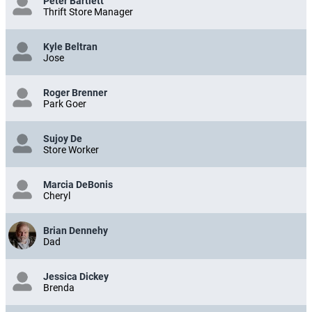
Peter Bartlett
Thrift Store Manager
Kyle Beltran
Jose
Roger Brenner
Park Goer
Sujoy De
Store Worker
Marcia DeBonis
Cheryl
Brian Dennehy
Dad
Jessica Dickey
Brenda