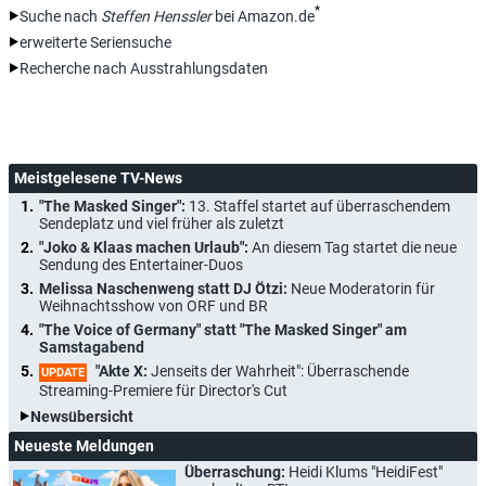
*
Suche nach
Steffen Henssler
bei Amazon.de
erweiterte Seriensuche
Recherche nach Ausstrahlungsdaten
Meistgelesene TV-News
"The Masked Singer":
13. Staffel startet auf überraschendem
Sendeplatz und viel früher als zuletzt
"Joko & Klaas machen Urlaub":
An diesem Tag startet die neue
Sendung des Entertainer-Duos
Melissa Naschenweng statt DJ Ötzi:
Neue Moderatorin für
Weihnachtsshow von ORF und BR
"The Voice of Germany" statt "The Masked Singer" am
Samstagabend
"Akte X:
Jenseits der Wahrheit": Überraschende
UPDATE
Streaming-Premiere für Director's Cut
Newsübersicht
Neueste Meldungen
Überraschung:
Heidi Klums "HeidiFest"