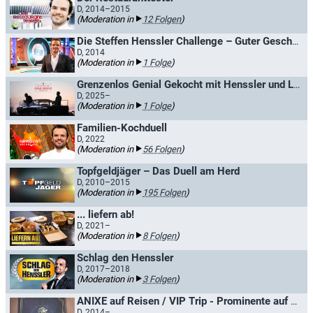
D, 2014–2015
(Moderation in
12 Folgen
)
Die Steffen Henssler Challenge – Guter Geschmack gewinnt
D, 2014
(Moderation in
1 Folge
)
Grenzenlos Genial Gekocht mit Henssler und Lafer
D, 2025–
(Moderation in
1 Folge
)
Familien-Kochduell
D, 2022
(Moderation in
56 Folgen
)
Topfgeldjäger – Das Duell am Herd
D, 2010–2015
(Moderation in
195 Folgen
)
... liefern ab!
D, 2021–
(Moderation in
8 Folgen
)
Schlag den Henssler
D, 2017–2018
(Moderation in
3 Folgen
)
ANIXE auf Reisen / VIP Trip - Prominente auf Reisen
D, 2014–