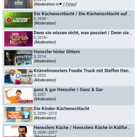
(Moderation in
1 Folge
)
Die Küchenschlacht / Die Küchenschlacht auf hoher See
D, 2008–
(Moderation)
Denn sie wissen nicht, was passiert / Denn sie wissen nicht, was passiert - Die Jauch-Gottschalk-Schöneberger-Show
D, 2018–
(Moderation)
Henssler hinter Gittern
D, 2014
(Moderation)
Krümelmonsters Foodie Truck mit Steffen Henssler
D, 2023
(Moderation)
ganz & gar Henssler / Ganz & Gar
D, 2007
(Moderation)
Die Kinder-Küchenschlacht
D, 2009–2010
(Moderation)
Hensslers Küche / Hensslers Küche in Kalifornien
D, 2006–2007
(Moderation)