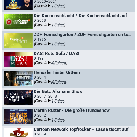
D, 2020–2021
(Gast in
1 Folge
)
Die Küchenschlacht / Die Küchenschlacht auf hoher See
D, 2008–
(Gast in
1 Folge
)
ZDF-Fernsehgarten / ZDF-Fernsehgarten on tour
D, 1986–
(Gast in
1 Folge
)
DAS! Rote Sofa / DAS!
D, 1991–
(Gast in
4 Folgen
)
Henssler hinter Gittern
D, 2014
(Gast in
4 Folgen
)
Die Götz Alsmann Show
D, 2017–2018
(Gast in
1 Folge
)
Martin Rütter - Die große Hundeshow
D, 2012
(Gast in
1 Folge
)
Cartoon Network Topfrocker – Lasse tischt auf / Topfrocker - Lasse tischt auf
D, 2009