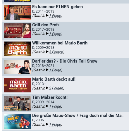
Es kann nur E1NEN geben
D, 2011–2013
(Gast in
1 Folge
)
Grill den Profi
D, 2017–2018
(Gast in
1 Folge
)
Willkommen bei Mario Barth
D, 2009–2018
(Gast in
3 Folgen
)
Darf er das? - Die Chris Tall Show
D, 2018–2021
(Gast in
1 Folge
)
Mario Barth deckt auf!
D, 2013–
(Gast in
2 Folgen
)
Tim Mälzer kocht!
D, 2009–2014
(Gast in
1 Folge
)
Die große Maus-Show / Frag doch mal die Maus
D, 2006–
(Gast in
1 Folge
)