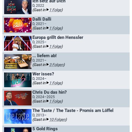
Ich setz auf Dich
D, 2022
(Gast in
1 Folge
)
Dalli Dalli
D, 2021–
(Gast in
1 Folge
)
Europa grillt den Henssler
D, 2025–
(Gast in
1 Folge
)
... liefern ab!
D, 2021–
(Gast in
3 Folgen
)
Wer isses?
D, 2024–
(Gast in
1 Folge
)
Chris Du das hin?
D, 2024–2025
(Gast in
1 Folge
)
The Taste / The Taste - Promis am Löffel
D, 2013–
(Gast in
10 Folgen
)
5 Gold Rings