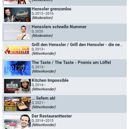
Henssler grenzenlos
D, 2015–2016
(Moderation)
Hensslers schnelle Nummer
D, 2020
(Moderation)
Grill den Henssler / Grill den Henssler - die neue Kocharena
D, 2013–
(Mitwirkender)
The Taste / The Taste - Promis am Löffel
D, 2013–
(Mitwirkender)
Kitchen Impossible
D, 2014–
(Mitwirkender)
... liefern ab!
D, 2021–
(Mitwirkender)
Der Restauranttester
D, 2014–2015
(Mitwirkender)