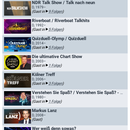
NDR Talk Show / Talk nach neun
D, 1979–
(Gast in
9 Folgen
)
Riverboat / Riverboat Talkhits
D, 1992–
(Gast in
5 Folgen
)
Quizduell-Olymp / Quizduell
D, 2014–
(Gast in
5 Folgen
)
Die ultimative Chart Show
D, 2003–
(Gast in
1 Folge
)
Kölner Treff
D, 2006–
(Gast in
3 Folgen
)
Verstehen Sie Spaß? / Verstehen Sie Spaß? - Die Hallervorden-Show
D, 1980–
(Gast in
1 Folge
)
Markus Lanz
D, 2008–
(Gast)
Wer weiß denn sowas?