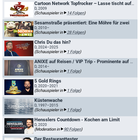
Cartoon Network Topfrocker – Lasse tischt auf / Topfrocker - Lasse tischt auf
D, 2009
(Schauspieler in
14 Folgen
)
Sesamstraße präsentiert: Eine Möhre für zwei
D, 2010–
(Schauspieler in
28 Folgen
)
Chris Du das hin?
D, 2024–2025
(Schauspieler in
1 Folge
)
ANIXE auf Reisen / VIP Trip - Prominente auf Reisen
D, 2014–
(Schauspieler in
1 Folge
)
5 Gold Rings
D, 2020–2021
(Schauspieler in
1 Folge
)
Küstenwache
D, 1997–2015
(Schauspieler in
1 Folge
)
Hensslers Countdown - Kochen am Limit
D, 2020
(Moderation in
90 Folgen
)
Der Restauranttester