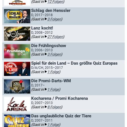
(Gast in
12 Folgen
)
Schlag den Henssler
D, 2017–2018
(Gast in
3 Folgen
)
Lanz kocht!
D, 2008–2012
(Gast in
27 Folgen
)
Die Frühlingsshow
D, 2006–2013
(Gast in
3 Folgen
)
Spiel für dein Land – Das größte Quiz Europas
D/A/CH, 2015–2017
(Gast in
1 Folge
)
Die Promi-Darts-WM
D, 2017–
(Gast in
1 Folge
)
Kocharena / Promi Kocharena
D, 2007–2013
(Gast in
8 Folgen
)
Das unglaubliche Quiz der Tiere
D, 2007–2011
(Gast in
1 Folge
)