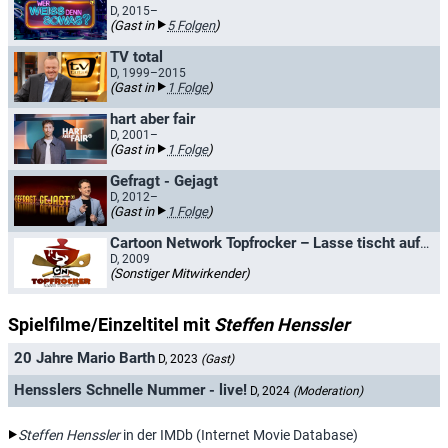
D, 2015–
(Gast in
5 Folgen
)
TV total
D, 1999–2015
(Gast in
1 Folge
)
hart aber fair
D, 2001–
(Gast in
1 Folge
)
Gefragt - Gejagt
D, 2012–
(Gast in
1 Folge
)
Cartoon Network Topfrocker – Lasse tischt auf / Topfrocker - Lasse tischt auf
D, 2009
(Sonstiger Mitwirkender)
Spielfilme/Einzeltitel mit
Steffen Henssler
20 Jahre Mario Barth
D, 2023
(Gast)
Hensslers Schnelle Nummer - live!
D, 2024
(Moderation)
Steffen Henssler
in der IMDb (Internet Movie Database)