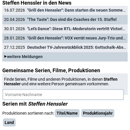
Steffen Henssler in den News
16.07.2026
"Grill den Henssler": Dann starten die neuen Sommer-Specials bei VOX
20.04.2026
"The Taste": Das sind die Coaches der 15. Staffel
30.01.2026
"Let's Dance": Diese RTL-Moderatorin vertritt Victoria Swarovski
28.01.2026
"Grill den Henssler": VOX verrät neues Jury-Trio und Starttermin der nächsten Staffel
27.12.2025
Deutscher TV-Jahresrückblick 2025: Gottschalk-Abschied, Raab-Sinkflug, "Klar"-Eklat und Wahl-TV XXL
weitere Meldungen
Gemeinsame Serien, Filme, Produktionen
Finde Serien, Filme und anderen Produktionen, in denen
Steffen
Henssler
und eine weitere Person gemeinsam vorkommen.
Serien mit
Steffen Henssler
Produktionen sortieren nach:
Titel/Name
Produktionsjahr
Land