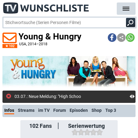
Young & Hungry
USA
, 2014–2018
102
03.07.: Neue Meldung: "High School Musical"-Star
Infos
Streams
im TV
Forum
Episoden
Shop
Top 3
102
Fans
Serienwertung