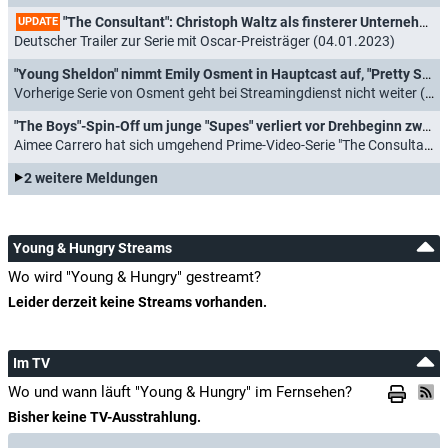
"The Consultant": Christoph Waltz als finsterer Unternehmensberater in Comedy-Thriller
UPDATE
Deutscher Trailer zur Serie mit Oscar-Preisträger (04.01.2023)
"Young Sheldon" nimmt Emily Osment in Hauptcast auf, "Pretty Smart" bei Netflix abgesetzt
Vorherige Serie von Osment geht bei Streamingdienst nicht weiter (28.04.2022)
"The Boys"-Spin-Off um junge "Supes" verliert vor Drehbeginn zwei Darsteller
Aimee Carrero hat sich umgehend Prime-Video-Serie "The Consultant" angeschlossen (11.03.2022)
2 weitere Meldungen
Young & Hungry Streams
Wo wird "Young & Hungry" gestreamt?
Leider derzeit keine Streams vorhanden.
Im TV
Wo und wann läuft "Young & Hungry" im Fernsehen?
Bisher keine TV-Ausstrahlung.