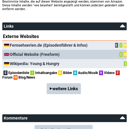
Bestimmte Inhalte, die auf dieser Website angezeigt werden, stammen von Amazon.
Diese Inhalte werden "wie besehen" bereitgestellt und können jederzeit geändert oder
entfernt werden.
Links
Externe Websites
Fernsehserien.de (Episodenführer & Infos)
E
I
B
Official Website (Freeform)
I
B
Wikipedia: Young & Hungry
I
E
Episodenliste
I
Inhaltsangabe
B
Bilder
A
Audio/Musik
V
Videos
F
Forum
N
Blog/News
weitere Links
Kommentare