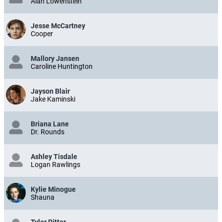
Alan Lowenstein
Jesse McCartney
Cooper
Mallory Jansen
Caroline Huntington
Jayson Blair
Jake Kaminski
Briana Lane
Dr. Rounds
Ashley Tisdale
Logan Rawlings
Kylie Minogue
Shauna
Tyler Ritter