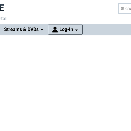
tal
Streams & DVDs
Log-In