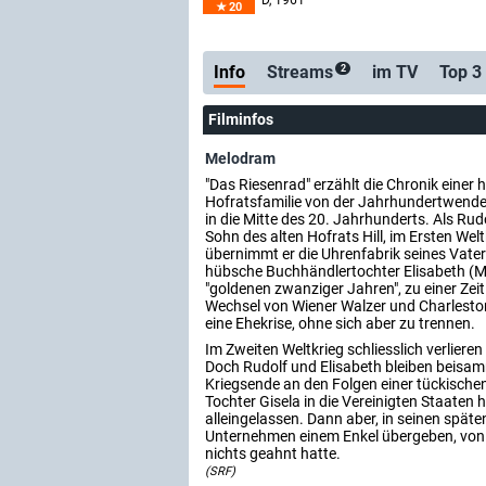
D
, 1961
20
Info
Streams
im TV
Top 3
2
Filminfos
Melodram
"Das Riesenrad" erzählt die Chronik eine
Hofratsfamilie von der Jahrhundertwende 
in die Mitte des 20. Jahrhunderts. Als Rudo
Sohn des alten Hofrats Hill, im Ersten Wel
übernimmt er die Uhrenfabrik seines Vater
hübsche Buchhändlertochter Elisabeth (Ma
"goldenen zwanziger Jahren", zu einer Zeit 
Wechsel von Wiener Walzer und Charleston
eine Ehekrise, ohne sich aber zu trennen.
Im Zweiten Weltkrieg schliesslich verlieren
Doch Rudolf und Elisabeth bleiben beisam
Kriegsende an den Folgen einer tückischen 
Tochter Gisela in die Vereinigten Staaten he
alleingelassen. Dann aber, in seinen späte
Unternehmen einem Enkel übergeben, von 
nichts geahnt hatte.
(SRF)