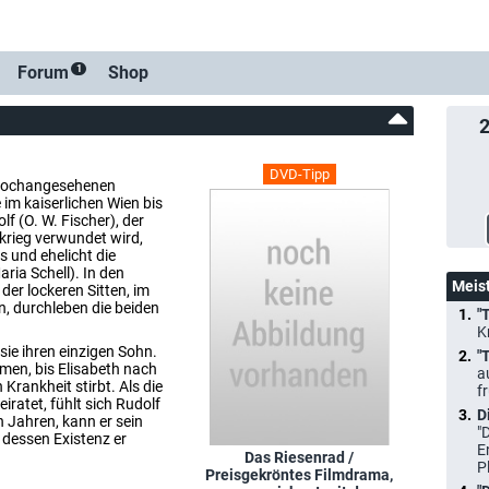
Forum
Shop
1
DVD-Tipp
r hochangesehenen
im kaiserlichen Wien bis
lf (O. W. Fischer), der
tkrieg verwundet wird,
s und ehelicht die
ria Schell). In den
Meis
der lockeren Sitten, im
, durchleben die beiden
"
K
 sie ihren einzigen Sohn.
"
men, bis Elisabeth nach
a
Krankheit stirbt. Als die
f
iratet, fühlt sich Rudolf
D
n Jahren, kann er sein
"
dessen Existenz er
E
Das Riesenrad /
P
Preisgekröntes Filmdrama,