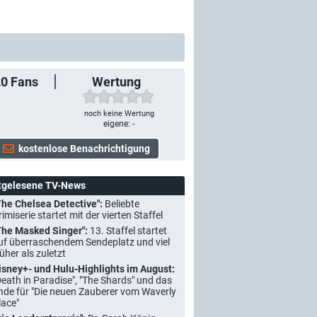
20
Fans
Wertung
noch keine Wertung
eigene: -
tgelesene TV-News
The Chelsea Detective":
Beliebte
rimiserie startet mit der vierten Staffel
The Masked Singer":
13. Staffel startet
uf überraschendem Sendeplatz und viel
rüher als zuletzt
isney+- und Hulu-Highlights im August:
Death in Paradise", "The Shards" und das
nde für "Die neuen Zauberer vom Waverly
lace"