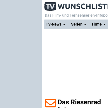
Das Film- und Fernsehserien-Infopor
TV-News
Serien
Filme
Das Riesenrad