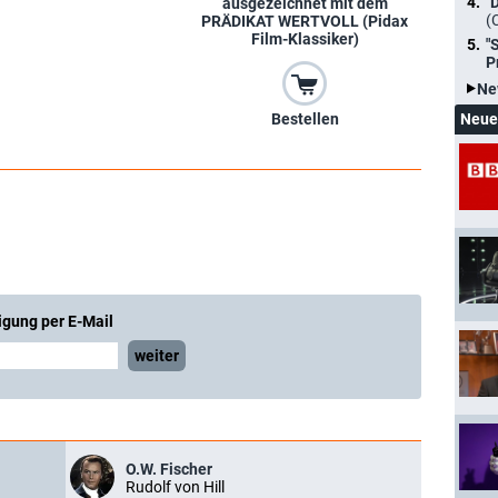
"
ausgezeichnet mit dem
(
PRÄDIKAT WERTVOLL (Pidax
Film-Klassiker)
"
P
Ne
Neue
Bestellen
igung per E-Mail
weiter
O.W. Fischer
Rudolf von Hill