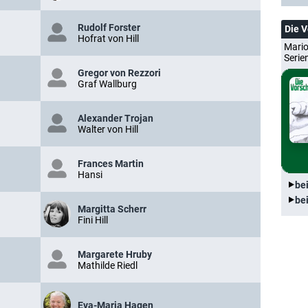
Rudolf Forster
Die 
Hofrat von Hill
Mario
Serie
Gregor von Rezzori
Graf Wallburg
Alexander Trojan
Walter von Hill
Frances Martin
Hansi
be
be
Margitta Scherr
Fini Hill
Margarete Hruby
Mathilde Riedl
Eva-Maria Hagen