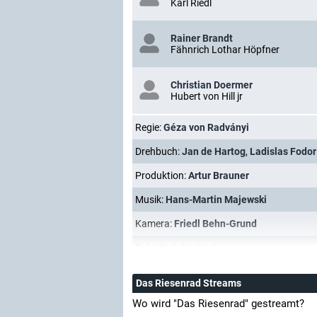
Karl Riedl
Rainer Brandt
Fähnrich Lothar Höpfner
Christian Doermer
Hubert von Hill jr
Regie:
Géza von Radványi
Drehbuch:
Jan de Hartog
,
Ladislas Fodor
Produktion:
Artur Brauner
Musik:
Hans-Martin Majewski
Kamera:
Friedl Behn-Grund
Schnitt:
Jutta Hering
Das Riesenrad Streams
Wo wird "Das Riesenrad" gestreamt?