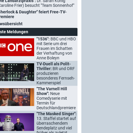
Die Landarztpraxis":
Dr. Sarah König
Caroline Frier) besucht "Team Sonnenhof"
Sherlock & Daughter" feiert Free-TV-
remiere
wsübersicht
ste Meldungen
"1536":
BBC und HBO
mit Serie um drei
Frauen im Schatten
der Verhaftung von
Anne Boleyn
TV-Duell als Polit-
Thriller:
BR und ORF
produzieren
besonderes Fernseh-
Kammerspiel
"The Varnell Hill
Show":
Neue
Comedyserie mit
Termin für
Deutschlandpremiere
"The Masked Singer":
13. Staffel startet auf
überraschendem
Sendeplatz und viel
früher als zuletzt