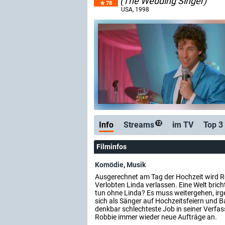
(The Wedding Singer)
78
USA
, 1998
Info
Streams
im TV
Top 3
12
Filminfos
Komödie
,
Musik
Ausgerechnet am Tag der Hochzeit wird R
Verlobten Linda verlassen. Eine Welt bri
tun ohne Linda? Es muss weitergehen, irg
sich als Sänger auf Hochzeitsfeiern und 
denkbar schlechteste Job in seiner Verf
Robbie immer wieder neue Aufträge an.