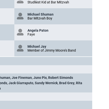
Studliest Kid at Bar Mitzvah
Michael Shuman
Bar Mitzvah Boy
Angela Paton
Faye
Michael Jay
Member of Jimmy Moore's Band
Shuman
,
Joe Fineman
,
Juno Pix
,
Robert Simonds
onds
,
Jack Giarraputo
,
Sandy Wernick
,
Brad Grey
,
Rita
n