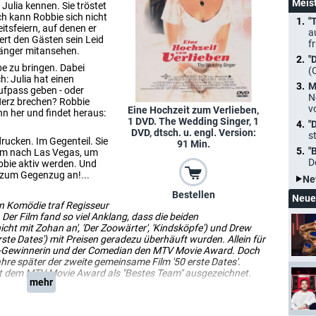
Meis
n Julia kennen. Sie tröstet
h kann Robbie sich nicht
"
itsfeiern, auf denen er
a
rt den Gästen sein Leid
f
 länger mitansehen.
"
be zu bringen. Dabei
(
h: Julia hat einen
M
aufpass geben - oder
N
Herz brechen? Robbie
v
Eine Hochzeit zum Verlieben,
enn her und findet heraus:
1 DVD. The Wedding Singer, 1
"
DVD, dtsch. u. engl. Version:
s
rucken. Im Gegenteil. Sie
91 Min.
"
 ihm nach Las Vegas, um
D
bbie aktiv werden. Und
er zum Gegenzug an!...
Ne
Bestellen
Neue
en Komödie traf Regisseur
Der Film fand so viel Anklang, dass die beiden
cht mit Zohan an', 'Der Zoowärter', 'Kindsköpfe') und Drew
0 erste Dates') mit Preisen geradezu überhäuft wurden. Allein für
be-Gewinnerin und der Comedian den MTV Movie Award. Doch
hre später der zweite gemeinsame Film '50 erste Dates'.
t dem MTV Movie Award als "Bestes Team" ausgezeichnet.
mehr