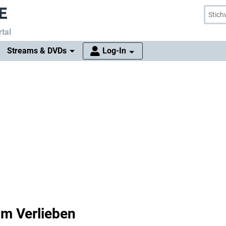
tal
Streams & DVDs
Log-In
um Verlieben