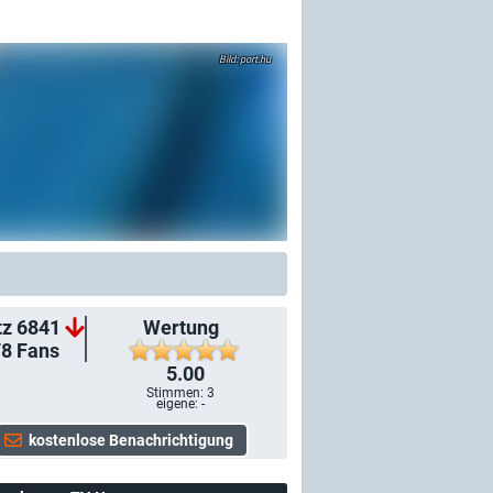
port.hu
tz 6841
Wertung
78
Fans
5.00
Stimmen:
3
eigene: -