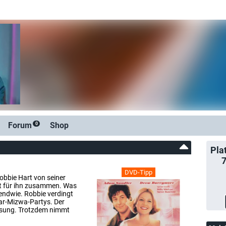
Forum
Shop
0
Pla
DVD-Tipp
obbie Hart von seiner
cht für ihn zusammen. Was
endwie. Robbie verdingt
Bar-Mizwa-Partys. Der
assung. Trotzdem nimmt