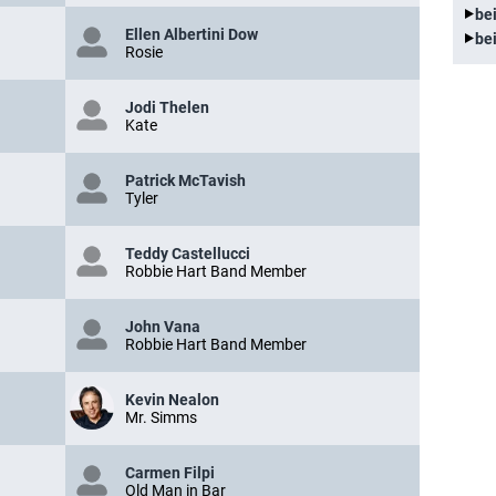
be
Ellen Albertini Dow
be
Rosie
Jodi Thelen
Kate
Patrick McTavish
Tyler
Teddy Castellucci
Robbie Hart Band Member
John Vana
Robbie Hart Band Member
Kevin Nealon
Mr. Simms
Carmen Filpi
Old Man in Bar