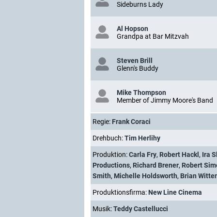
Sideburns Lady
Al Hopson
Grandpa at Bar Mitzvah
Steven Brill
Glenn's Buddy
Mike Thompson
Member of Jimmy Moore's Band
Regie:
Frank Coraci
Drehbuch:
Tim Herlihy
Produktion:
Carla Fry
,
Robert Hackl
,
Ira 
Productions
,
Richard Brener
,
Robert Sim
Smith
,
Michelle Holdsworth
,
Brian Witte
Produktionsfirma:
New Line Cinema
Musik:
Teddy Castellucci