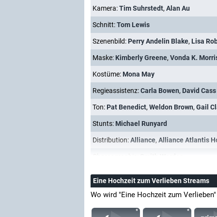
Kamera:
Tim Suhrstedt
,
Alan Au
Schnitt:
Tom Lewis
Szenenbild:
Perry Andelin Blake
,
Lisa Ro
Maske:
Kimberly Greene
,
Vonda K. Morri
Kostüme:
Mona May
Regieassistenz:
Carla Bowen
,
David Cass 
Ton:
Pat Benedict
,
Weldon Brown
,
Gail C
Stunts:
Michael Runyard
Distribution:
Alliance
,
Alliance Atlantis 
Choreographie:
Smith Wordes
Eine Hochzeit zum Verlieben Streams
Wo wird "Eine Hochzeit zum Verlieben"