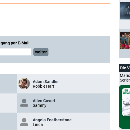
igung per E-Mail
weiter
Die 
Mario
Serie
Adam Sandler
Robbie Hart
Allen Covert
Sammy
Angela Featherstone
Linda