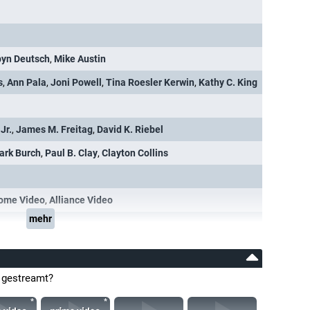
byn Deutsch
,
Mike Austin
s
,
Ann Pala
,
Joni Powell
,
Tina Roesler Kerwin
,
Kathy C. King
Jr.
,
James M. Freitag
,
David K. Riebel
lark Burch
,
Paul B. Clay
,
Clayton Collins
Home Video
,
Alliance Video
mehr
 gestreamt?