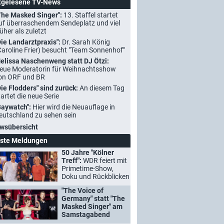
tgelesene TV-News
The Masked Singer":
13. Staffel startet
uf überraschendem Sendeplatz und viel
rüher als zuletzt
Die Landarztpraxis":
Dr. Sarah König
Caroline Frier) besucht "Team Sonnenhof"
elissa Naschenweng statt DJ Ötzi:
eue Moderatorin für Weihnachtsshow
on ORF und BR
Die Flodders" sind zurück:
An diesem Tag
tartet die neue Serie
Baywatch":
Hier wird die Neuauflage in
eutschland zu sehen sein
wsübersicht
ste Meldungen
50 Jahre "Kölner
Treff":
WDR feiert mit
Primetime-Show,
Doku und Rückblicken
"The Voice of
Germany" statt "The
Masked Singer" am
Samstagabend