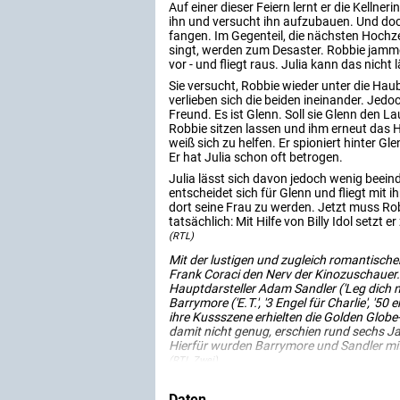
Auf einer dieser Feiern lernt er die Kellneri
ihn und versucht ihn aufzubauen. Und doc
fangen. Im Gegenteil, die nächsten Hochze
singt, werden zum Desaster. Robbie jamme
vor - und fliegt raus. Julia kann das nicht
Sie versucht, Robbie wieder unter die Hau
verlieben sich die beiden ineinander. Jedoc
Freund. Es ist Glenn. Soll sie Glenn den L
Robbie sitzen lassen und ihm erneut das 
weiß sich zu helfen. Er spioniert hinter Gl
Er hat Julia schon oft betrogen.
Julia lässt sich davon jedoch wenig beeind
entscheidet sich für Glenn und fliegt mit
dort seine Frau zu werden. Jetzt muss Ro
tatsächlich: Mit Hilfe von Billy Idol setzt 
(RTL)
Mit der lustigen und zugleich romantisch
Frank Coraci den Nerv der Kinozuschauer. 
Hauptdarsteller Adam Sandler ('Leg dich ni
Barrymore ('E.T.', '3 Engel für Charlie', '5
ihre Kussszene erhielten die Golden Glo
damit nicht genug, erschien rund sechs Ja
Hierfür wurden Barrymore und Sandler mi
(RTL Zwei)
Daten