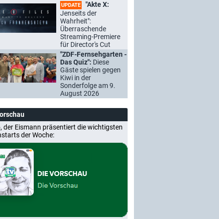
"Akte X:
UPDATE
Jenseits der
Wahrheit":
Überraschende
Streaming-Premiere
für Director's Cut
"ZDF-Fernsehgarten -
Das Quiz":
Diese
Gäste spielen gegen
Kiwi in der
Sonderfolge am 9.
August 2026
Vorschau
, der Eismann präsentiert die wichtigsten
nstarts der Woche: