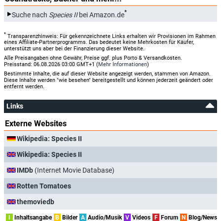
*
Suche nach
Species II
bei Amazon.de
*
Transparenzhinweis: Für gekennzeichnete Links erhalten wir Provisionen im Rahmen
eines Affiliate-Partnerprogramms. Das bedeutet keine Mehrkosten für Käufer,
unterstützt uns aber bei der Finanzierung dieser Website.
Alle Preisangaben ohne Gewähr, Preise ggf. plus Porto & Versandkosten.
Preisstand: 06.08.2026 03:00 GMT+1 (
Mehr Informationen
)
Bestimmte Inhalte, die auf dieser Website angezeigt werden, stammen von Amazon.
Diese Inhalte werden "wie besehen" bereitgestellt und können jederzeit geändert oder
entfernt werden.
Links
Externe Websites
Wikipedia: Species II
Wikipedia: Species II
IMDb
(Internet Movie Database)
Rotten Tomatoes
themoviedb
I
Inhaltsangabe
B
Bilder
A
Audio/Musik
V
Videos
F
Forum
N
Blog/News