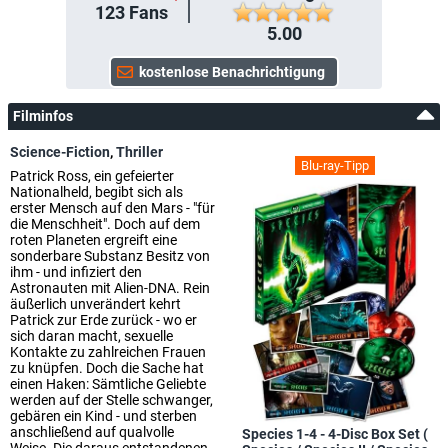
123
Fans
5.00
Filminfos
Science-Fiction
,
Thriller
Blu-ray-Tipp
Patrick Ross, ein gefeierter
Nationalheld, begibt sich als
erster Mensch auf den Mars - "für
die Menschheit". Doch auf dem
roten Planeten ergreift eine
sonderbare Substanz Besitz von
ihm - und infiziert den
Astronauten mit Alien-DNA. Rein
äußerlich unverändert kehrt
Patrick zur Erde zurück - wo er
sich daran macht, sexuelle
Kontakte zu zahlreichen Frauen
zu knüpfen. Doch die Sache hat
einen Haken: Sämtliche Geliebte
werden auf der Stelle schwanger,
gebären ein Kind - und sterben
anschließend auf qualvolle
Species 1-4 - 4-Disc Box Set (