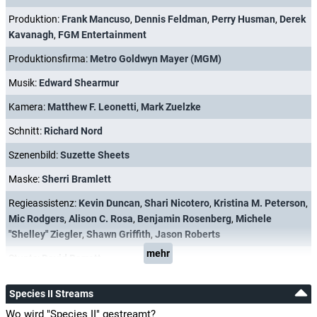
Produktion:
Frank Mancuso
,
Dennis Feldman
,
Perry Husman
,
Derek
Kavanagh
,
FGM Entertainment
Produktionsfirma:
Metro Goldwyn Mayer (MGM)
Musik:
Edward Shearmur
Kamera:
Matthew F. Leonetti
,
Mark Zuelzke
Schnitt:
Richard Nord
Szenenbild:
Suzette Sheets
Maske:
Sherri Bramlett
Regieassistenz:
Kevin Duncan
,
Shari Nicotero
,
Kristina M. Peterson
,
Mic Rodgers
,
Alison C. Rosa
,
Benjamin Rosenberg
,
Michele
"Shelley" Ziegler
,
Shawn Griffith
,
Jason Roberts
mehr
Stunts:
David Barrett
Species II Streams
Wo wird "Species II" gestreamt?