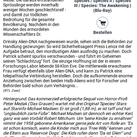
Weise. Die daraus entstandenen
Species / Species II / Species
Sprösslinge werden innerhalb
III / Species: The Awakening )
weniger Wochen geschlechtsreif -
(Blu-Ray)
und damit zur tödlichen
Bedrohung für die gesamte
Bevölkerung. Nachdem in den
Wunden des ermordeten
Bestellen
Wissenschaftlers Dr.
Orinsky Alien-DNA nachgewiesen wurde, sehen sich die Behörden zur
Handlung gezwungen: So wird Sicherheitsagent Press Lenox mit der
Aufgabe betraut, den mordlustigen Alien ausfindig zu machen. Doch
Patrick scheint spurlos verschwunden - und führt im Geheimen
seinen "Schlachtzug" fort. Die einzige Hoffnung ist der in einem
Forschungs-Labor lebende Sil-Klon Eve. Die mittlerweile erwachsene
Frau verfügt ebenfalls über Alien-DNA, und kann zu Patrick eine
telepathische Verbindung herstellen. Doch die aufkommende enorme
Anziehung zwischen den beiden Halb-Aliens wird für Forscher und
Behörden bald schon zum Verhängnis...
(RTL Zwei)
Hintergrund: Das kommerziell erfolgreiche Sequel von Horror-Profi
Peter Medak ('Das Grauen') wartet mit drei Original-'Species'-Stars
auf.Starinfo Michael Madsen: Er ist groß (1,88 m), er ist taff und hat
"unglaublich zarte Füße". Michael Madsen ist dennoch ein echter Kerl,
ganz wie sein Vorbild Robert Mitchum. Um "seine Kinder zu ernähren"
nimmt der 1958 geborene Amerikaner gerne jede Art von Rolle an: "Es
ist schon komisch, wenn die Kinder mich aus "Free Willy" kennen und
die Eltern aus 'Reservoir Dogs'. Die Kids rufen dann "Da ist Glen!" und