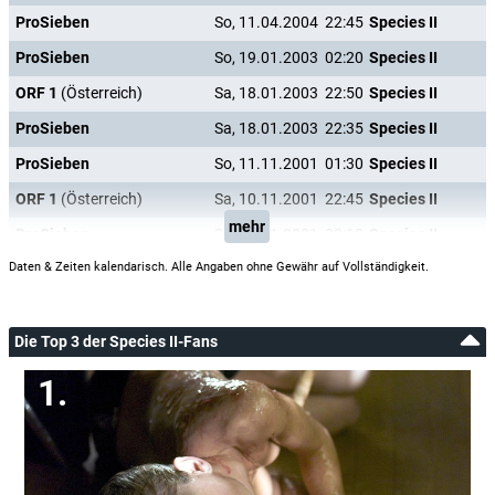
ProSieben
So, 11.04.2004
22:45
Species II
ProSieben
So, 19.01.2003
02:20
Species II
ORF 1
(Österreich)
Sa, 18.01.2003
22:50
Species II
ProSieben
Sa, 18.01.2003
22:35
Species II
ProSieben
So, 11.11.2001
01:30
Species II
ORF 1
(Österreich)
Sa, 10.11.2001
22:45
Species II
mehr
ProSieben
Sa, 10.11.2001
22:10
Species II
Daten & Zeiten kalendarisch. Alle Angaben ohne Gewähr auf Vollständigkeit.
Die Top 3 der Species II-Fans