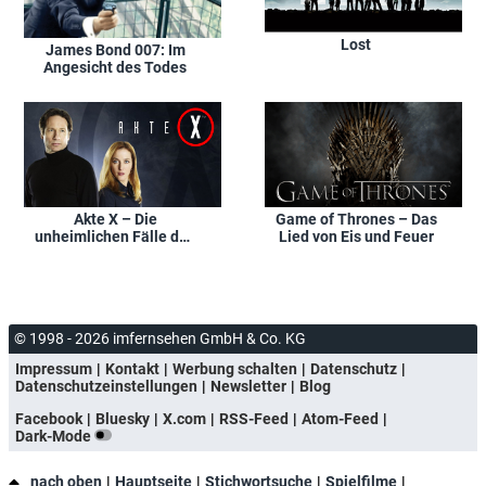
Lost
James Bond 007: Im
Angesicht des Todes
Akte X – Die
Game of Thrones – Das
unheimlichen Fälle des
Lied von Eis und Feuer
F.B.I.
© 1998 - 2026 imfernsehen GmbH & Co. KG
Impressum
Kontakt
Werbung schalten
Datenschutz
Datenschutzeinstellungen
Newsletter
Blog
Facebook
Bluesky
X.com
RSS-Feed
Atom-Feed
Dark-Mode
nach oben
Hauptseite
Stichwortsuche
Spielfilme