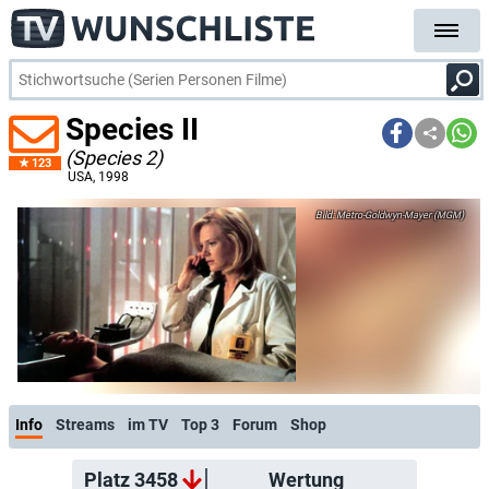
Species II
(Species 2)
123
USA
, 1998
Metro-Goldwyn-Mayer (MGM)
Info
Streams
im TV
Top 3
Forum
Shop
Platz 3458
Wertung