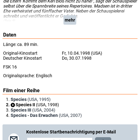
die Eltern 'Kommt dem Kerl bloß nicht zu nahe!", sagt der Schauspieler
selbst über die Spannbreite seines Repertoires. Madsen ist in dritter
Ehe verheiratet und fünffacher Vater. Neben der Schauspielerei
schreibt und veröffentlicht er Gedichte.
mehr
(Tele 5)
Daten
Länge: ca. 89 min.
Original-Kinostart
Fr, 10.04.1998 (USA)
Deutscher Kinostart
Do, 30.07.1998
FSK 16
Originalsprache:
Englisch
Film einer Reihe
Species
(USA, 1995)
Species II
(USA, 1998)
Species III
(USA, 2004)
Species - Das Erwachen
(USA, 2007)
Kostenlose Startbenachrichtigung per E-Mail