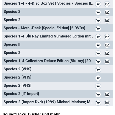
*
Species 1-4 - 4-Disc Box Set ( Species / Species II / Species III / Species: The Awakening ) (Blu-Ray)
*
Species 2
*
Species 2
*
Species - Metal-Pack [Special Edition] [2 DVDs]
*
Species 1-4 Blu Ray Limited Numbered Edition mit deutschem Ton
*
Species II
*
Species 2
*
Species 1-4 Collector's Deluxe Edition [Blu-ray] [2022]
*
Species 2 [VHS]
*
Species 2 [VHS]
*
Species 2 [VHS]
*
Species 2 [IT Import]
*
Species 2 (Import Dvd) (1999) Michael Madsen; Marg Helgenberger; Natasha Henst
Soundtracks, Bücher und mehr...