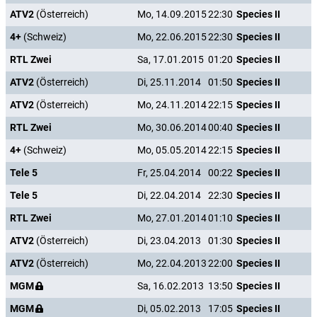
ATV2
(Österreich)
Mo, 14.09.2015
22:30
Species II
4+
(Schweiz)
Mo, 22.06.2015
22:30
Species II
RTL Zwei
Sa, 17.01.2015
01:20
Species II
ATV2
(Österreich)
Di, 25.11.2014
01:50
Species II
ATV2
(Österreich)
Mo, 24.11.2014
22:15
Species II
RTL Zwei
Mo, 30.06.2014
00:40
Species II
4+
(Schweiz)
Mo, 05.05.2014
22:15
Species II
Tele 5
Fr, 25.04.2014
00:22
Species II
Tele 5
Di, 22.04.2014
22:30
Species II
RTL Zwei
Mo, 27.01.2014
01:10
Species II
ATV2
(Österreich)
Di, 23.04.2013
01:30
Species II
ATV2
(Österreich)
Mo, 22.04.2013
22:00
Species II
MGM
Sa, 16.02.2013
13:50
Species II
MGM
Di, 05.02.2013
17:05
Species II