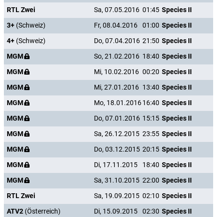
RTL Zwei
Sa, 07.05.2016
01:45
Species II
3+
(Schweiz)
Fr, 08.04.2016
01:00
Species II
4+
(Schweiz)
Do, 07.04.2016
21:50
Species II
MGM
So, 21.02.2016
18:40
Species II
MGM
Mi, 10.02.2016
00:20
Species II
MGM
Mi, 27.01.2016
13:40
Species II
MGM
Mo, 18.01.2016
16:40
Species II
MGM
Do, 07.01.2016
15:15
Species II
MGM
Sa, 26.12.2015
23:55
Species II
MGM
Do, 03.12.2015
20:15
Species II
MGM
Di, 17.11.2015
18:40
Species II
MGM
Sa, 31.10.2015
22:00
Species II
RTL Zwei
Sa, 19.09.2015
02:10
Species II
ATV2
(Österreich)
Di, 15.09.2015
02:30
Species II