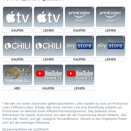
KAUFEN
LEIHEN
KAUFEN
LEIHEN
KAUFEN
LEIHEN
KAUFEN
LEIHEN
Prime Video Zusatz-Kanäle
ABO
KAUFEN
LEIHEN
* Bei den mit einem Sternchen gekennzeichneten Links handelt es sich um Provisions-
Links (Affiliate-Links). Erfolgt über einen solchen Link eine Bestellung, erhalten wir
Provisionen im Rahmen eines Affiliate-Partnerprogramms. Das bedeutet keine
Mehrkosten für Käufer, unterstützt uns aber bei der Finanzierung dieser Website. Alle
Preise inkl. MwSt. und ggf. zuzüglich Versandkosten. Details zu den Angeboten finden
sich auf der jeweiligen Webseite.
Streaming-Daten
via
JustWatch.