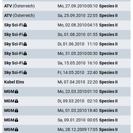
ATV
(Österreich)
Mo, 27.09.2010
00:10
Species II
ATV
(Österreich)
Sa, 25.09.2010
22:05
Species II
Sky Sci-Fi
Mo, 02.08.2010
04:15
Species II
Sky Sci-Fi
So, 01.08.2010
01:55
Species II
Sky Sci-Fi
Di, 01.06.2010
11:10
Species II
Sky Sci-Fi
Mo, 31.05.2010
00:30
Species II
Sky Sci-Fi
Sa, 15.05.2010
16:10
Species II
Sky Sci-Fi
Fr, 14.05.2010
22:40
Species II
Kabel Eins
Mi, 07.04.2010
22:20
Species II
MGM
Mo, 22.03.2010
01:10
Species II
MGM
Di, 09.03.2010
02:10
Species II
MGM
Mo, 01.03.2010
18:40
Species II
MGM
Sa, 09.01.2010
00:05
Species II
MGM
Mo, 28.12.2009
17:05
Species II