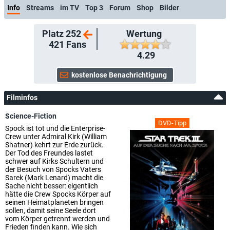
Info
Streams
im TV
Top 3
Forum
Shop
Bilder
Platz 252
Wertung
421
Fans
4.29
Filminfos
Science-Fiction
DVD-Tipp
Spock ist tot und die Enterprise-
Crew unter Admiral Kirk (William
Shatner) kehrt zur Erde zurück.
Der Tod des Freundes lastet
schwer auf Kirks Schultern und
der Besuch von Spocks Vaters
Sarek (Mark Lenard) macht die
Sache nicht besser: eigentlich
hätte die Crew Spocks Körper auf
seinen Heimatplaneten bringen
sollen, damit seine Seele dort
vom Körper getrennt werden und
Frieden finden kann. Wie sich