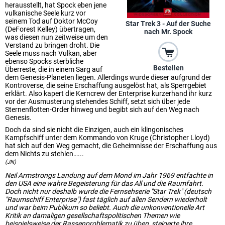
herausstellt, hat Spock eben jene
vulkanische Seele kurz vor
seinem Tod auf Doktor McCoy
Star Trek 3 - Auf der Suche
(DeForest Kelley) übertragen,
nach Mr. Spock
was diesen nun zeitweise um den
Verstand zu bringen droht. Die
Seele muss nach Vulkan, aber
ebenso Spocks sterbliche
Bestellen
Überreste, die in einem Sarg auf
dem Genesis-Planeten liegen. Allerdings wurde dieser aufgrund der
Kontroverse, die seine Erschaffung ausgelöst hat, als Sperrgebiet
erklärt. Also kapert die Kerncrew der Enterprise kurzerhand ihr kurz
vor der Ausmusterung stehendes Schiff, setzt sich über jede
Sternenflotten-Order hinweg und begibt sich auf den Weg nach
Genesis.
Doch da sind sie nicht die Einzigen, auch ein klingonisches
Kampfschiff unter dem Kommando von Kruge (Christopher Lloyd)
hat sich auf den Weg gemacht, die Geheimnisse der Erschaffung aus
dem Nichts zu stehlen…...
(JN)
Neil Armstrongs Landung auf dem Mond im Jahr 1969 entfachte in
den USA eine wahre Begeisterung für das All und die Raumfahrt.
Doch nicht nur deshalb wurde die Fernsehserie "Star Trek" (deutsch
"Raumschiff Enterprise") fast täglich auf allen Sendern wiederholt
und war beim Publikum so beliebt. Auch die unkonventionelle Art
Kritik an damaligen gesellschaftspolitischen Themen wie
beispielsweise der Rassenproblematik zu üben, steigerte ihre