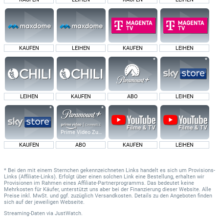
KAUFEN
LEIHEN
KAUFEN
LEIHEN
LEIHEN
KAUFEN
ABO
LEIHEN
Prime Video Zusatz-Kanäle
KAUFEN
ABO
KAUFEN
LEIHEN
* Bei den mit einem Sternchen gekennzeichneten Links handelt es sich um Provisions-
Links (Affiliate-Links). Erfolgt über einen solchen Link eine Bestellung, erhalten wir
Provisionen im Rahmen eines Affiliate-Partnerprogramms. Das bedeutet keine
Mehrkosten für Käufer, unterstützt uns aber bei der Finanzierung dieser Website. Alle
Preise inkl. MwSt. und ggf. zuzüglich Versandkosten. Details zu den Angeboten finden
sich auf der jeweiligen Webseite.
Streaming-Daten
via
JustWatch.