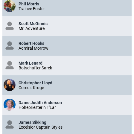
Phil Morris
Trainee Foster
Scott McGinnis
Mr. Adventure
Robert Hooks
Admiral Morrow
Mark Lenard
Botschafter Sarek
Christopher Lloyd
Comdr. Kruge
Dame Judith Anderson
Hohepriesterin T'Lar
James Sikking
Excelsior Captain Styles