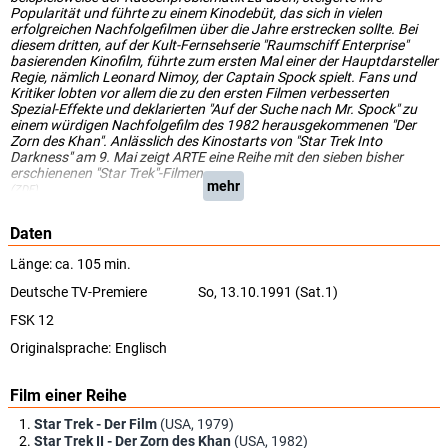
Popularität und führte zu einem Kinodebüt, das sich in vielen
erfolgreichen Nachfolgefilmen über die Jahre erstrecken sollte. Bei
diesem dritten, auf der Kult-Fernsehserie "Raumschiff Enterprise"
basierenden Kinofilm, führte zum ersten Mal einer der Hauptdarsteller
Regie, nämlich Leonard Nimoy, der Captain Spock spielt. Fans und
Kritiker lobten vor allem die zu den ersten Filmen verbesserten
Spezial-Effekte und deklarierten "Auf der Suche nach Mr. Spock" zu
einem würdigen Nachfolgefilm des 1982 herausgekommenen "Der
Zorn des Khan". Anlässlich des Kinostarts von "Star Trek Into
Darkness" am 9. Mai zeigt ARTE eine Reihe mit den sieben bisher
erschienenen "Star Trek"-Filmen.
mehr
(ZDF)
Daten
Länge: ca. 105 min.
Deutsche TV-Premiere
So, 13.10.1991 (Sat.1)
FSK 12
Originalsprache:
Englisch
Film einer Reihe
Star Trek - Der Film
(USA, 1979)
Star Trek II - Der Zorn des Khan
(USA, 1982)