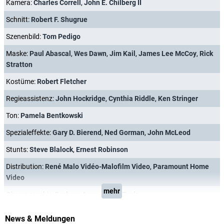
Kamera:
Charles Correll
,
John E. Chilberg II
Schnitt:
Robert F. Shugrue
Szenenbild:
Tom Pedigo
Maske:
Paul Abascal
,
Wes Dawn
,
Jim Kail
,
James Lee McCoy
,
Rick
Stratton
Kostüme:
Robert Fletcher
Regieassistenz:
John Hockridge
,
Cynthia Riddle
,
Ken Stringer
Ton:
Pamela Bentkowski
Spezialeffekte:
Gary D. Bierend
,
Ned Gorman
,
John McLeod
Stunts:
Steve Blalock
,
Ernest Robinson
Distribution:
René Malo Vidéo-Malofilm Video
,
Paramount Home
Video
mehr
Choreographie:
Barbara Arms
,
Andre Tayir
News & Meldungen