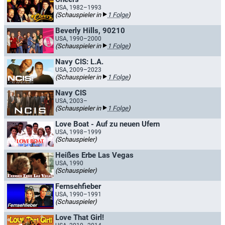
USA, 1982–1993
(Schauspieler in
1 Folge
)
Beverly Hills, 90210
USA, 1990–2000
(Schauspieler in
1 Folge
)
Navy CIS: L.A.
USA, 2009–2023
(Schauspieler in
1 Folge
)
Navy CIS
USA, 2003–
(Schauspieler in
1 Folge
)
Love Boat - Auf zu neuen Ufern
USA, 1998–1999
(Schauspieler)
Heißes Erbe Las Vegas
USA, 1990
(Schauspieler)
Fernsehfieber
USA, 1990–1991
(Schauspieler)
Love That Girl!