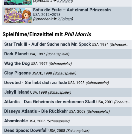
(Sprecher in
2 Folgen
)
Sofia die Erste – Auf einmal Prinzessin
USA, 2012–2018
(Sprecher in
2 Folgen
)
Spielfilme/Einzeltitel mit
Phil Morris
Star Trek III - Auf der Suche nach Mr. Spock
USA, 1984
(Schauspieler)
Dark Planet
USA, 1997
(Schauspieler)
Wag the Dog
USA, 1997
(Schauspieler)
Clay Pigeons
USA/D, 1998
(Schauspieler)
Devoted - Sie liebt dich zu Tode
USA, 1998
(Schauspieler)
Jekyll Island
USA, 1998
(Schauspieler)
Atlantis - Das Geheimnis der verlorenen Stadt
USA, 2001
(Schauspieler)
Disneys Atlantis - Die Rückkehr
USA, 2003
(Schauspieler)
Abominable
USA, 2006
(Schauspieler)
Dead Space: Downfall
USA, 2008
(Schauspieler)