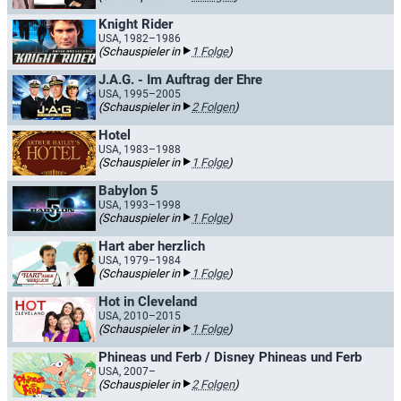
Knight Rider
USA, 1982–1986
(Schauspieler in
1 Folge
)
J.A.G. - Im Auftrag der Ehre
USA, 1995–2005
(Schauspieler in
2 Folgen
)
Hotel
USA, 1983–1988
(Schauspieler in
1 Folge
)
Babylon 5
USA, 1993–1998
(Schauspieler in
1 Folge
)
Hart aber herzlich
USA, 1979–1984
(Schauspieler in
1 Folge
)
Hot in Cleveland
USA, 2010–2015
(Schauspieler in
1 Folge
)
Phineas und Ferb / Disney Phineas und Ferb
USA, 2007–
(Schauspieler in
2 Folgen
)