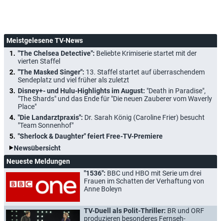
Meistgelesene TV-News
"The Chelsea Detective":
Beliebte Krimiserie startet mit der
vierten Staffel
"The Masked Singer":
13. Staffel startet auf überraschendem
Sendeplatz und viel früher als zuletzt
Disney+- und Hulu-Highlights im August:
"Death in Paradise",
"The Shards" und das Ende für "Die neuen Zauberer vom Waverly
Place"
"Die Landarztpraxis":
Dr. Sarah König (Caroline Frier) besucht
"Team Sonnenhof"
"Sherlock & Daughter" feiert Free-TV-Premiere
Newsübersicht
Neueste Meldungen
"1536":
BBC und HBO mit Serie um drei
Frauen im Schatten der Verhaftung von
Anne Boleyn
TV-Duell als Polit-Thriller:
BR und ORF
produzieren besonderes Fernseh-