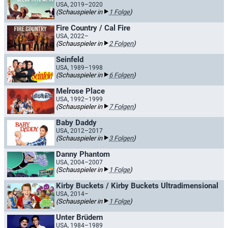
USA, 2019–2020
(Schauspieler in
1 Folge
)
Fire Country / Cal Fire
USA, 2022–
(Schauspieler in
2 Folgen
)
Seinfeld
USA, 1989–1998
(Schauspieler in
6 Folgen
)
Melrose Place
USA, 1992–1999
(Schauspieler in
7 Folgen
)
Baby Daddy
USA, 2012–2017
(Schauspieler in
3 Folgen
)
Danny Phantom
USA, 2004–2007
(Schauspieler in
1 Folge
)
Kirby Buckets / Kirby Buckets Ultradimensional
USA, 2014–
(Schauspieler in
1 Folge
)
Unter Brüdern
USA, 1984–1989