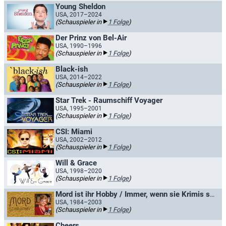
Young Sheldon
USA, 2017–2024
(Schauspieler in
1 Folge
)
Der Prinz von Bel-Air
USA, 1990–1996
(Schauspieler in
1 Folge
)
Black-ish
USA, 2014–2022
(Schauspieler in
1 Folge
)
Star Trek - Raumschiff Voyager
USA, 1995–2001
(Schauspieler in
1 Folge
)
CSI: Miami
USA, 2002–2012
(Schauspieler in
1 Folge
)
Will & Grace
USA, 1998–2020
(Schauspieler in
1 Folge
)
Mord ist ihr Hobby / Immer, wenn sie Krimis schrieb
USA, 1984–2003
(Schauspieler in
1 Folge
)
Cheers