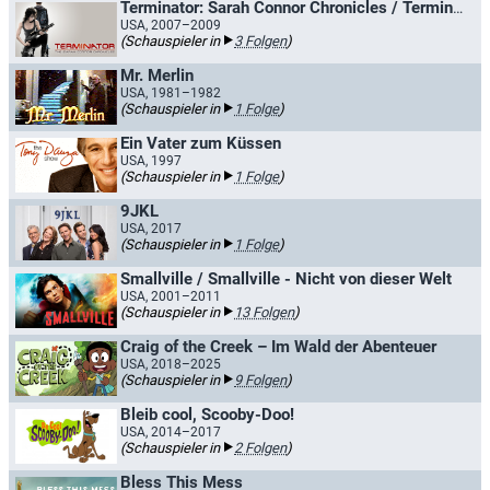
Terminator: Sarah Connor Chronicles / Terminator: S.C.C.
USA, 2007–2009
(Schauspieler in
3 Folgen
)
Mr. Merlin
USA, 1981–1982
(Schauspieler in
1 Folge
)
Ein Vater zum Küssen
USA, 1997
(Schauspieler in
1 Folge
)
9JKL
USA, 2017
(Schauspieler in
1 Folge
)
Smallville / Smallville - Nicht von dieser Welt
USA, 2001–2011
(Schauspieler in
13 Folgen
)
Craig of the Creek – Im Wald der Abenteuer
USA, 2018–2025
(Schauspieler in
9 Folgen
)
Bleib cool, Scooby-Doo!
USA, 2014–2017
(Schauspieler in
2 Folgen
)
Bless This Mess