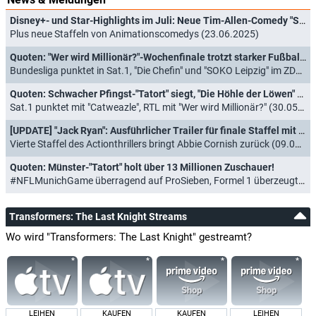
Disney+- und Star-Highlights im Juli: Neue Tim-Allen-Comedy "Shifting Gears" und "Die Landarztpraxis"
Plus neue Staffeln von Animationscomedys (23.06.2025)
Quoten: "Wer wird Millionär?"-Wochenfinale trotzt starker Fußball- und Krimi-Konkurrenz
Bundesliga punktet in Sat.1, "Die Chefin" und "SOKO Leipzig" im ZDF (11.01.2025)
Quoten: Schwacher Pfingst-"Tatort" siegt, "Die Höhle der Löwen" endet mit Allzeit-Tief
Sat.1 punktet mit "Catweazle", RTL mit "Wer wird Millionär?" (30.05.2023)
[UPDATE] "Jack Ryan": Ausführlicher Trailer für finale Staffel mit John Krasinski veröffentlicht
Vierte Staffel des Actionthrillers bringt Abbie Cornish zurück (09.05.2023)
Quoten: Münster-"Tatort" holt über 13 Millionen Zuschauer!
#NFLMunichGame überragend auf ProSieben, Formel 1 überzeugt bei RTL (14.11.2022)
Transformers: The Last Knight Streams
Wo wird "Transformers: The Last Knight" gestreamt?
LEIHEN
KAUFEN
KAUFEN
LEIHEN