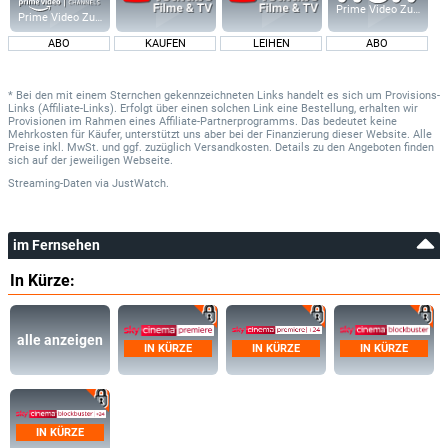
Prime Video Zusatz-K
Prime Video Zusatz-Kanäle
ABO
KAUFEN
LEIHEN
ABO
* Bei den mit einem Sternchen gekennzeichneten Links handelt es sich um Provisions-
Links (Affiliate-Links). Erfolgt über einen solchen Link eine Bestellung, erhalten wir
Provisionen im Rahmen eines Affiliate-Partnerprogramms. Das bedeutet keine
Mehrkosten für Käufer, unterstützt uns aber bei der Finanzierung dieser Website. Alle
Preise inkl. MwSt. und ggf. zuzüglich Versandkosten. Details zu den Angeboten finden
sich auf der jeweiligen Webseite.
Streaming-Daten
via
JustWatch.
im Fernsehen
In Kürze:
alle anzeigen
IN KÜRZE
IN KÜRZE
IN KÜRZE
IN KÜRZE