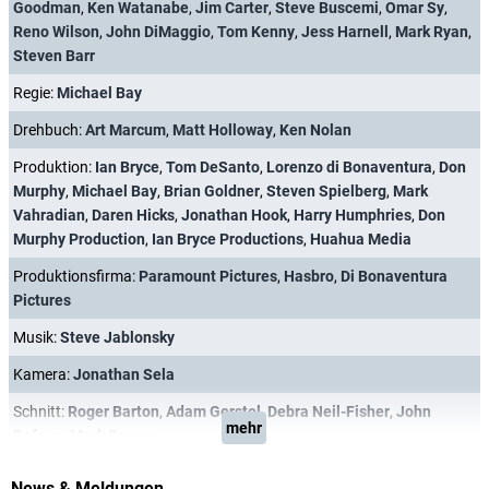
Goodman
,
Ken Watanabe
,
Jim Carter
,
Steve Buscemi
,
Omar Sy
,
Reno Wilson
,
John DiMaggio
,
Tom Kenny
,
Jess Harnell
,
Mark Ryan
,
Steven Barr
Regie:
Michael Bay
Drehbuch:
Art Marcum
,
Matt Holloway
,
Ken Nolan
Produktion:
Ian Bryce
,
Tom DeSanto
,
Lorenzo di Bonaventura
,
Don
Murphy
,
Michael Bay
,
Brian Goldner
,
Steven Spielberg
,
Mark
Vahradian
,
Daren Hicks
,
Jonathan Hook
,
Harry Humphries
,
Don
Murphy Production
,
Ian Bryce Productions
,
Huahua Media
Produktionsfirma:
Paramount Pictures
,
Hasbro
,
Di Bonaventura
Pictures
Musik:
Steve Jablonsky
Kamera:
Jonathan Sela
Schnitt:
Roger Barton
,
Adam Gerstel
,
Debra Neil-Fisher
,
John
mehr
Refoua
,
Mark Sanger
News & Meldungen