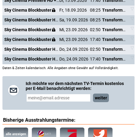
Sky Cinema Premiere HD +24
Di, 15.09.2026
17:40
Transformers: The Last Knight
Sky Cinema Blockbuster
Fr, 18.09.2026
08:25
Transformers: The Last Knight
Sky Cinema Blockbuster HD +24
Sa, 19.09.2026
08:25
Transformers: The Last Knight
Sky Cinema Blockbuster
Mi, 23.09.2026
02:50
Transformers: The Last Knight
Sky Cinema Blockbuster
Mi, 23.09.2026
17:40
Transformers: The Last Knight
Sky Cinema Blockbuster HD +24
Do, 24.09.2026
02:50
Transformers: The Last Knight
Sky Cinema Blockbuster HD +24
Do, 24.09.2026
17:40
Transformers: The Last Knight
Daten & Zeiten kalendarisch. Alle Angaben ohne Gewähr auf Vollständigkeit.
Ich möchte vor dem nächsten TV-Termin kostenlos
per E-Mail benachrichtigt werden:
weiter
Bisherige Ausstrahlungstermine:
alle anzeigen