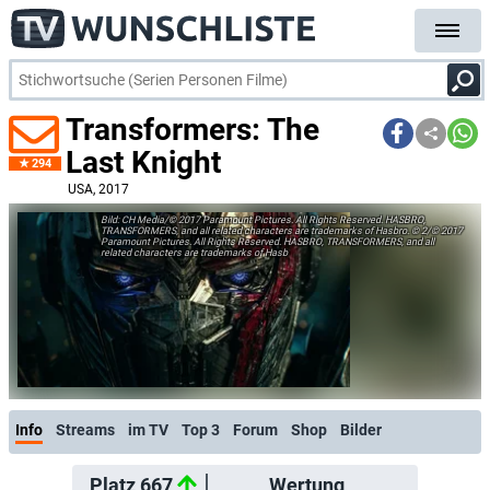
Transformers: The
Last Knight
294
USA
, 2017
CH Media/© 2017 Paramount Pictures. All Rights Reserved. HASBRO,
TRANSFORMERS, and all related characters are trademarks of Hasbro. © 2/© 2017
Paramount Pictures. All Rights Reserved. HASBRO, TRANSFORMERS, and all
related characters are trademarks of Hasb
Info
Streams
im TV
Top 3
Forum
Shop
Bilder
Platz 667
Wertung