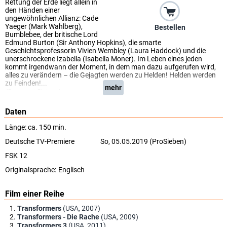
Rettung der Erde liegt allein in
den Händen einer
ungewöhnlichen Allianz: Cade
Yaeger (Mark Wahlberg),
Bestellen
Bumblebee, der britische Lord
Edmund Burton (Sir Anthony Hopkins), die smarte
Geschichtsprofessorin Vivien Wembley (Laura Haddock) und die
unerschrockene Izabella (Isabella Moner). Im Leben eines jeden
kommt irgendwann der Moment, in dem man dazu aufgerufen wird,
alles zu verändern – die Gejagten werden zu Helden! Helden werden
zu Feinden!...
mehr
(Paramount Pictures)
Daten
Länge: ca. 150 min.
Deutsche TV-Premiere
So, 05.05.2019 (ProSieben)
FSK 12
Originalsprache:
Englisch
Film einer Reihe
Transformers
(USA, 2007)
Transformers - Die Rache
(USA, 2009)
Transformers 3
(USA, 2011)