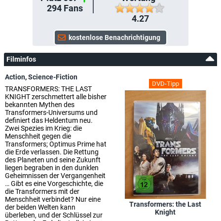
294
Fans
4.27
Filminfos
Action
,
Science-Fiction
DVD-Tipp
TRANSFORMERS: THE LAST
KNIGHT zerschmettert alle bisher
bekannten Mythen des
Transformers-Universums und
definiert das Heldentum neu.
Zwei Spezies im Krieg: die
Menschheit gegen die
Transformers; Optimus Prime hat
die Erde verlassen. Die Rettung
des Planeten und seine Zukunft
liegen begraben in den dunklen
Geheimnissen der Vergangenheit
… Gibt es eine Vorgeschichte, die
die Transformers mit der
Menschheit verbindet? Nur eine
Transformers: the Last
der beiden Welten kann
Knight
überleben, und der Schlüssel zur