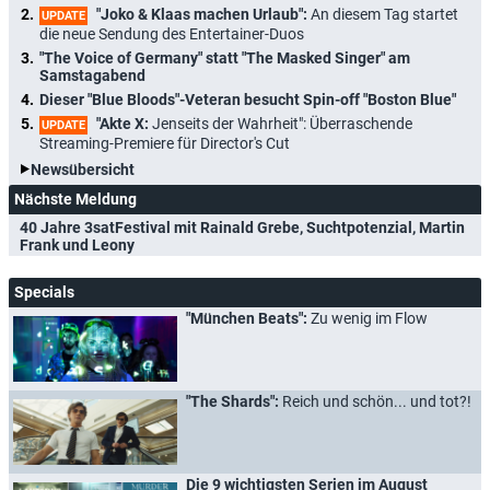
"Joko & Klaas machen Urlaub":
An diesem Tag startet
UPDATE
die neue Sendung des Entertainer-Duos
"The Voice of Germany" statt "The Masked Singer" am
Samstagabend
Dieser "Blue Bloods"-Veteran besucht Spin-off "Boston Blue"
"Akte X:
Jenseits der Wahrheit": Überraschende
UPDATE
Streaming-Premiere für Director's Cut
Newsübersicht
Nächste Meldung
40 Jahre 3satFestival mit Rainald Grebe, Suchtpotenzial, Martin
Frank und Leony
Specials
"München Beats":
Zu wenig im Flow
"The Shards":
Reich und schön... und tot?!
Die 9 wichtigsten Serien im August