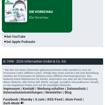
bei YouTube
bei Apple Podcasts
© 1998 - 2026 imfernsehen GmbH & Co. KG
* Bei den mit einem Sternchen gekennzeichneten Links handelt es sich um
Provisions-Links (Affiliate-Links). Erfolgt über einen solchen Link eine Bestellung,
erhalten wir Provisionen im Rahmen eines Affiliate-Partnerprogramms. Das
bedeutet keine Mehrkosten für Käufer, unterstützt uns aber bei der Finanzierung
dieser Website. Alle Preise inkl. MwSt. und ggf. zuzüglich Versandkosten. Details
zu den Angeboten finden sich auf der jeweiligen Webseite.
Impressum
Kontakt
Werbung schalten
Datenschutz
Datenschutzeinstellungen
Newsletter
Blog
Facebook
Bluesky
X.com
RSS-Feed
Atom-Feed
Dark-Mode