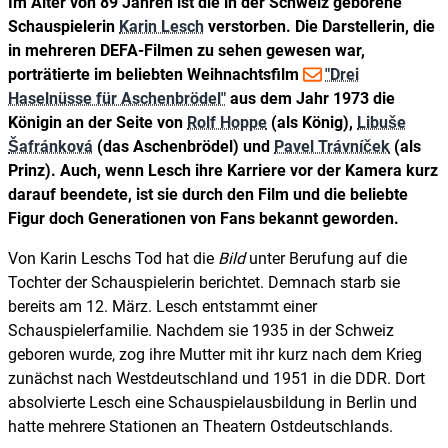
Im Alter von 89 Jahren ist die in der Schweiz geborene
Schauspielerin
Karin Lesch
verstorben. Die Darstellerin, die
in mehreren DEFA-Filmen zu sehen gewesen war,
porträtierte im beliebten Weihnachtsfilm
"Drei
Haselnüsse für Aschenbrödel"
aus dem Jahr 1973 die
Königin an der Seite von
Rolf Hoppe
(als König),
Libuše
Šafránková
(das Aschenbrödel) und
Pavel Trávníček
(als
Prinz). Auch, wenn Lesch ihre Karriere vor der Kamera kurz
darauf beendete, ist sie durch den Film und die beliebte
Figur doch Generationen von Fans bekannt geworden.
Von Karin Leschs Tod hat die
Bild
unter Berufung auf die
Tochter der Schauspielerin berichtet. Demnach starb sie
bereits am 12. März. Lesch entstammt einer
Schauspielerfamilie. Nachdem sie 1935 in der Schweiz
geboren wurde, zog ihre Mutter mit ihr kurz nach dem Krieg
zunächst nach Westdeutschland und 1951 in die DDR. Dort
absolvierte Lesch eine Schauspielausbildung in Berlin und
hatte mehrere Stationen an Theatern Ostdeutschlands.