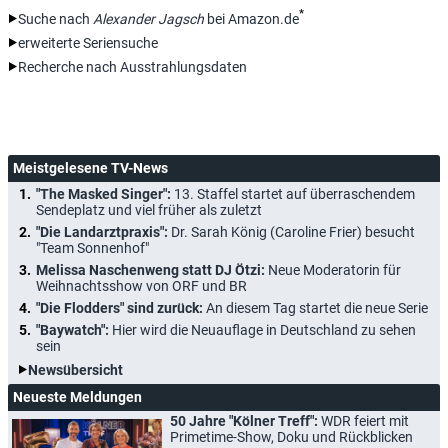
*
Suche nach
Alexander Jagsch
bei Amazon.de
erweiterte Seriensuche
Recherche nach Ausstrahlungsdaten
Meistgelesene TV-News
"The Masked Singer":
13. Staffel startet auf überraschendem
Sendeplatz und viel früher als zuletzt
"Die Landarztpraxis":
Dr. Sarah König (Caroline Frier) besucht
"Team Sonnenhof"
Melissa Naschenweng statt DJ Ötzi:
Neue Moderatorin für
Weihnachtsshow von ORF und BR
"Die Flodders" sind zurück:
An diesem Tag startet die neue Serie
"Baywatch":
Hier wird die Neuauflage in Deutschland zu sehen
sein
Newsübersicht
Neueste Meldungen
50 Jahre "Kölner Treff":
WDR feiert mit
Primetime-Show, Doku und Rückblicken