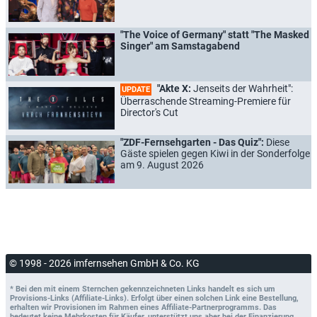
"The Voice of Germany" statt "The Masked
Singer" am Samstagabend
"Akte X:
Jenseits der Wahrheit":
UPDATE
Überraschende Streaming-Premiere für
Director's Cut
"ZDF-Fernsehgarten - Das Quiz":
Diese
Gäste spielen gegen Kiwi in der Sonderfolge
am 9. August 2026
© 1998 - 2026 imfernsehen GmbH & Co. KG
* Bei den mit einem Sternchen gekennzeichneten Links handelt es sich um
Provisions-Links (Affiliate-Links). Erfolgt über einen solchen Link eine Bestellung,
erhalten wir Provisionen im Rahmen eines Affiliate-Partnerprogramms. Das
bedeutet keine Mehrkosten für Käufer, unterstützt uns aber bei der Finanzierung