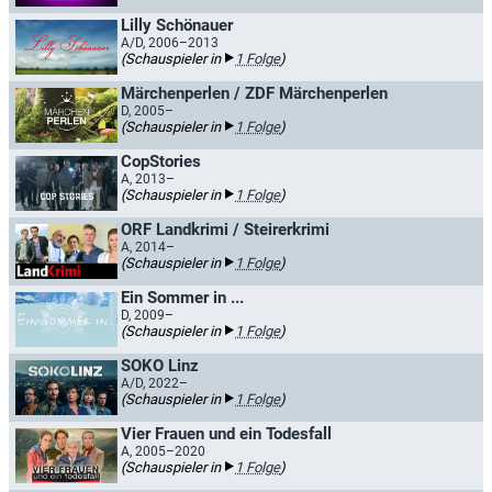
Lilly Schönauer
A/D, 2006–2013
(Schauspieler in
1 Folge
)
Märchenperlen / ZDF Märchenperlen
D, 2005–
(Schauspieler in
1 Folge
)
CopStories
A, 2013–
(Schauspieler in
1 Folge
)
ORF Landkrimi / Steirerkrimi
A, 2014–
(Schauspieler in
1 Folge
)
Ein Sommer in ...
D, 2009–
(Schauspieler in
1 Folge
)
SOKO Linz
A/D, 2022–
(Schauspieler in
1 Folge
)
Vier Frauen und ein Todesfall
A, 2005–2020
(Schauspieler in
1 Folge
)