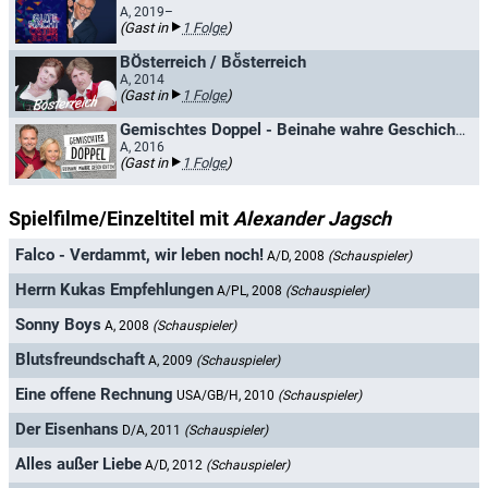
A, 2019–
(Gast in
1 Folge
)
BÖsterreich / Boͤsterreich
A, 2014
(Gast in
1 Folge
)
Gemischtes Doppel - Beinahe wahre Geschichten
A, 2016
(Gast in
1 Folge
)
Spielfilme/Einzeltitel mit
Alexander Jagsch
Falco - Verdammt, wir leben noch!
A/D, 2008
(Schauspieler)
Herrn Kukas Empfehlungen
A/PL, 2008
(Schauspieler)
Sonny Boys
A, 2008
(Schauspieler)
Blutsfreundschaft
A, 2009
(Schauspieler)
Eine offene Rechnung
USA/GB/H, 2010
(Schauspieler)
Der Eisenhans
D/A, 2011
(Schauspieler)
Alles außer Liebe
A/D, 2012
(Schauspieler)