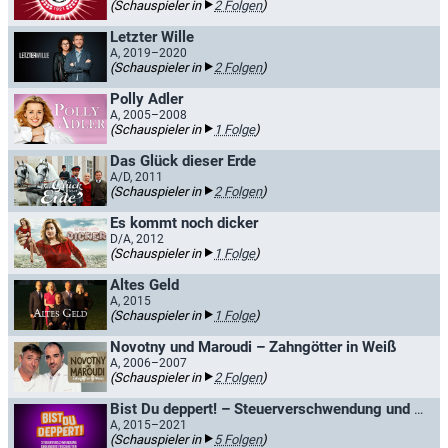
(Schauspieler in
2 Folgen
)
Letzter Wille
A, 2019–2020
(Schauspieler in
2 Folgen
)
Polly Adler
A, 2005–2008
(Schauspieler in
1 Folge
)
Das Glück dieser Erde
A/D, 2011
(Schauspieler in
2 Folgen
)
Es kommt noch dicker
D/A, 2012
(Schauspieler in
1 Folge
)
Altes Geld
A, 2015
(Schauspieler in
1 Folge
)
Novotny und Maroudi – Zahngötter in Weiß
A, 2006–2007
(Schauspieler in
2 Folgen
)
Bist Du deppert! – Steuerverschwendung und andere Frechheiten
A, 2015–2021
(Schauspieler in
5 Folgen
)