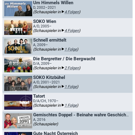
Um Himmels Willen
D, 2002–2021
(Schauspieler in
4 Folgen
)
SOKO Wien
A/D, 2005–
(Schauspieler in
4 Folgen
)
Schnell ermittelt
A, 2009–
(Schauspieler in
1 Folge
)
Die Bergretter / Die Bergwacht
D/A, 2009–
(Schauspieler in
2 Folgen
)
SOKO Kitzbühel
A/D, 2001–2021
(Schauspieler in
1 Folge
)
Tatort
D/A/CH, 1970–
(Schauspieler in
1 Folge
)
Gemischtes Doppel - Beinahe wahre Geschichten
A, 2016
(Schauspieler)
Gute Nacht Österreich