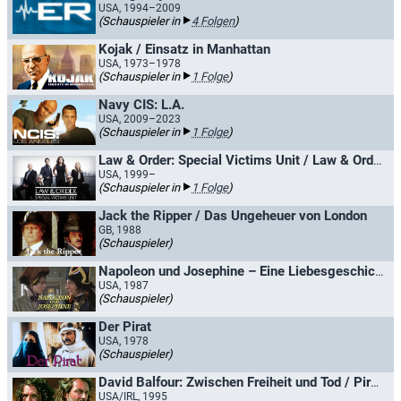
USA, 1994–2009
(Schauspieler in
4 Folgen
)
Kojak / Einsatz in Manhattan
USA, 1973–1978
(Schauspieler in
1 Folge
)
Navy CIS: L.A.
USA, 2009–2023
(Schauspieler in
1 Folge
)
Law & Order: Special Victims Unit / Law & Order: New York
USA, 1999–
(Schauspieler in
1 Folge
)
Jack the Ripper / Das Ungeheuer von London
GB, 1988
(Schauspieler)
Napoleon und Josephine – Eine Liebesgeschichte
USA, 1987
(Schauspieler)
Der Pirat
USA, 1978
(Schauspieler)
David Balfour: Zwischen Freiheit und Tod / Piratenjagd
USA/IRL, 1995