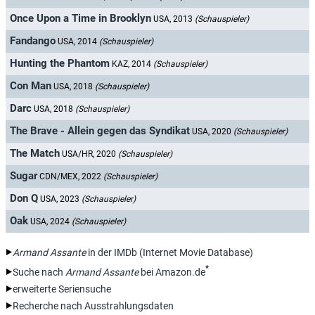
Once Upon a Time in Brooklyn
USA, 2013
(Schauspieler)
Fandango
USA, 2014
(Schauspieler)
Hunting the Phantom
KAZ, 2014
(Schauspieler)
Con Man
USA, 2018
(Schauspieler)
Darc
USA, 2018
(Schauspieler)
The Brave - Allein gegen das Syndikat
USA, 2020
(Schauspieler)
The Match
USA/HR, 2020
(Schauspieler)
Sugar
CDN/MEX, 2022
(Schauspieler)
Don Q
USA, 2023
(Schauspieler)
Oak
USA, 2024
(Schauspieler)
Armand Assante
in der IMDb (Internet Movie Database)
*
Suche nach
Armand Assante
bei Amazon.de
erweiterte Seriensuche
Recherche nach Ausstrahlungsdaten