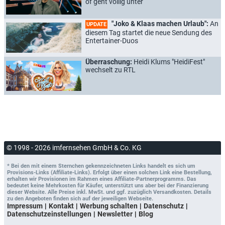
of geht völlig unter
"Joko & Klaas machen Urlaub":
An
UPDATE
diesem Tag startet die neue Sendung des
Entertainer-Duos
Überraschung:
Heidi Klums "HeidiFest"
wechselt zu RTL
© 1998 - 2026 imfernsehen GmbH & Co. KG
* Bei den mit einem Sternchen gekennzeichneten Links handelt es sich um
Provisions-Links (Affiliate-Links). Erfolgt über einen solchen Link eine Bestellung,
erhalten wir Provisionen im Rahmen eines Affiliate-Partnerprogramms. Das
bedeutet keine Mehrkosten für Käufer, unterstützt uns aber bei der Finanzierung
dieser Website. Alle Preise inkl. MwSt. und ggf. zuzüglich Versandkosten. Details
zu den Angeboten finden sich auf der jeweiligen Webseite.
Impressum
Kontakt
Werbung schalten
Datenschutz
Datenschutzeinstellungen
Newsletter
Blog