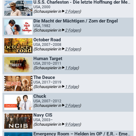
U.S.S. Charleston - Die letzte Hoffnung der Menschheit / Die Charleston - Die letzte Rettung
USA, 2000
(Schauspieler in
2 Folgen
)
Die Macht der Mächtigen / Zorn der Engel
USA, 1982
(Schauspieler in
2 Folgen
)
October Road
USA, 2007–2008
(Schauspieler in
2 Folgen
)
Human Target
USA, 2010–2011
(Schauspieler in
1 Folge
)
The Deuce
USA, 2017–2019
(Schauspieler in
1 Folge
)
Chuck
USA, 2007–2012
(Schauspieler in
2 Folgen
)
Navy CIS
USA, 2003–
(Schauspieler in
9 Folgen
)
Emergency Room – Helden im OP / E.R. - Emergency Room