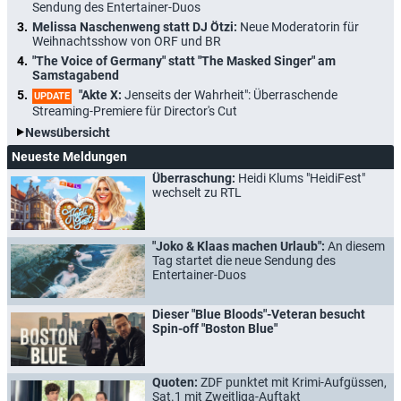
Sendung des Entertainer-Duos
Melissa Naschenweng statt DJ Ötzi:
Neue Moderatorin für
Weihnachtsshow von ORF und BR
"The Voice of Germany" statt "The Masked Singer" am
Samstagabend
"Akte X:
Jenseits der Wahrheit": Überraschende
UPDATE
Streaming-Premiere für Director's Cut
Newsübersicht
Neueste Meldungen
Überraschung:
Heidi Klums "HeidiFest"
wechselt zu RTL
"Joko & Klaas machen Urlaub":
An diesem
Tag startet die neue Sendung des
Entertainer-Duos
Dieser "Blue Bloods"-Veteran besucht
Spin-off "Boston Blue"
Quoten:
ZDF punktet mit Krimi-Aufgüssen,
Sat.1 mit Zweitliga-Auftakt