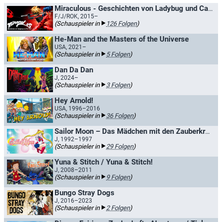
Miraculous - Geschichten von Ladybug und Cat Noir / Miraculous: Tales of Ladybug and Cat Noir
F/J/ROK, 2015–
(Schauspieler in
126 Folgen
)
He-Man and the Masters of the Universe
USA, 2021–
(Schauspieler in
5 Folgen
)
Dan Da Dan
J, 2024–
(Schauspieler in
3 Folgen
)
Hey Arnold!
USA, 1996–2016
(Schauspieler in
36 Folgen
)
Sailor Moon – Das Mädchen mit den Zauberkräften
J, 1992–1997
(Schauspieler in
29 Folgen
)
Yuna & Stitch / Yuna & Stitch!
J, 2008–2011
(Schauspieler in
9 Folgen
)
Bungo Stray Dogs
J, 2016–2023
(Schauspieler in
2 Folgen
)