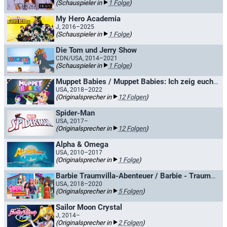
(Schauspieler in
1 Folge
)
My Hero Academia
J, 2016–2025
(Schauspieler in
1 Folge
)
Die Tom und Jerry Show
CDN/USA, 2014–2021
(Schauspieler in
1 Folge
)
Muppet Babies / Muppet Babies: Ich zeig euch was
USA, 2018–2022
(Originalsprecher in
12 Folgen
)
Spider-Man
USA, 2017–
(Originalsprecher in
12 Folgen
)
Alpha & Omega
USA, 2010–2017
(Originalsprecher in
1 Folge
)
Barbie Traumvilla-Abenteuer / Barbie - Traumvilla-Abenteuer
USA, 2018–2020
(Originalsprecher in
5 Folgen
)
Sailor Moon Crystal
J, 2014–
(Originalsprecher in
2 Folgen
)