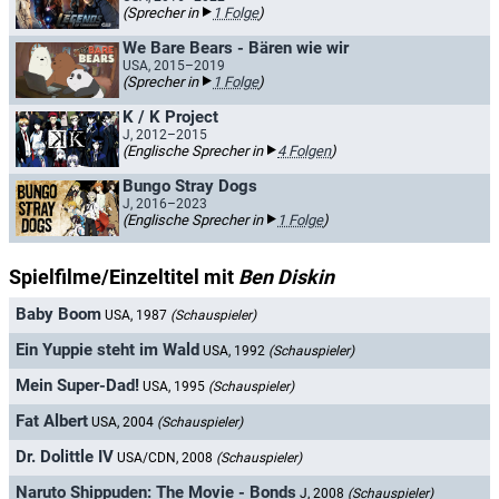
(Sprecher in
1 Folge
)
We Bare Bears - Bären wie wir
USA, 2015–2019
(Sprecher in
1 Folge
)
K / K Project
J, 2012–2015
(Englische Sprecher in
4 Folgen
)
Bungo Stray Dogs
J, 2016–2023
(Englische Sprecher in
1 Folge
)
Spielfilme/Einzeltitel mit
Ben Diskin
Baby Boom
USA, 1987
(Schauspieler)
Ein Yuppie steht im Wald
USA, 1992
(Schauspieler)
Mein Super-Dad!
USA, 1995
(Schauspieler)
Fat Albert
USA, 2004
(Schauspieler)
Dr. Dolittle IV
USA/CDN, 2008
(Schauspieler)
Naruto Shippuden: The Movie - Bonds
J, 2008
(Schauspieler)