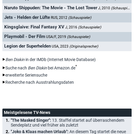
Naruto Shippuden: The Movie - The Lost Tower
J, 2010
(Schauspieler)
Jets - Helden der Lüfte
RUS, 2012
(Schauspieler)
Kingsglaive: Final Fantasy XV
J, 2016
(Schauspieler)
Playmobil - Der Film
USA/F, 2019
(Schauspieler)
Legion der Superhelden
USA, 2023
(Originalsprecher)
Ben Diskin
in der IMDb (Internet Movie Database)
*
Suche nach
Ben Diskin
bei Amazon.de
erweiterte Seriensuche
Recherche nach Ausstrahlungsdaten
Meistgelesene TV-News
"The Masked Singer":
13. Staffel startet auf überraschendem
Sendeplatz und viel früher als zuletzt
"Joko & Klaas machen Urlaub":
An diesem Tag startet die neue