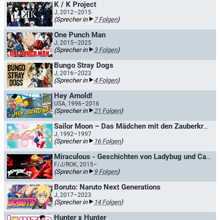
K / K Project
J, 2012–2015
(Sprecher in
7 Folgen
)
One Punch Man
J, 2015–2025
(Sprecher in
3 Folgen
)
Bungo Stray Dogs
J, 2016–2023
(Sprecher in
4 Folgen
)
Hey Arnold!
USA, 1996–2016
(Sprecher in
21 Folgen
)
Sailor Moon – Das Mädchen mit den Zauberkräften
J, 1992–1997
(Sprecher in
16 Folgen
)
Miraculous - Geschichten von Ladybug und Cat Noir / Miraculous: Tales of Ladybug and Cat Noir
F/J/ROK, 2015–
(Sprecher in
9 Folgen
)
Boruto: Naruto Next Generations
J, 2017–2023
(Sprecher in
14 Folgen
)
Hunter x Hunter