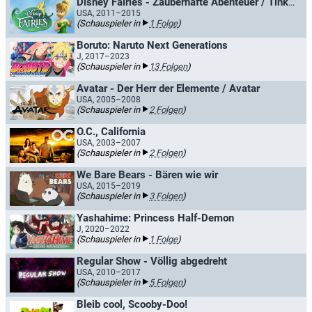
Disney Fairies - Zauberhafte Abenteuer / TinkerBell
USA, 2011–2015
(Schauspieler in
1 Folge
)
Boruto: Naruto Next Generations
J, 2017–2023
(Schauspieler in
13 Folgen
)
Avatar - Der Herr der Elemente / Avatar
USA, 2005–2008
(Schauspieler in
2 Folgen
)
O.C., California
USA, 2003–2007
(Schauspieler in
2 Folgen
)
We Bare Bears - Bären wie wir
USA, 2015–2019
(Schauspieler in
3 Folgen
)
Yashahime: Princess Half-Demon
J, 2020–2022
(Schauspieler in
1 Folge
)
Regular Show - Völlig abgedreht
USA, 2010–2017
(Schauspieler in
5 Folgen
)
Bleib cool, Scooby-Doo!