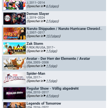
J, 2011–2014
(Sprecher in
6 Folgen
)
Demon Slayer
J, 2019–2024
(Sprecher in
2 Folgen
)
Naruto Shippuden / Naruto Hurricane Chronicles
J, 2007–2017
(Sprecher in
15 Folgen
)
Zak Storm
F/ROK/RI/USA, 2017–
(Sprecher in
1 Folge
)
Avatar - Der Herr der Elemente / Avatar
USA, 2005–2008
(Sprecher in
1 Folge
)
Spider-Man
USA, 2017–
(Sprecher in
1 Folge
)
Regular Show - Völlig abgedreht
USA, 2010–2017
(Sprecher in
4 Folgen
)
Legends of Tomorrow
USA, 2016–2022