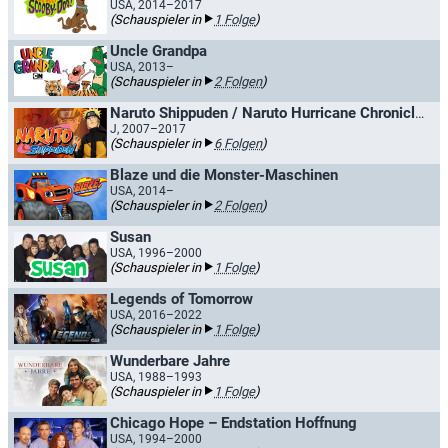
USA, 2014–2017
(Schauspieler in
1 Folge
)
Uncle Grandpa
USA, 2013–
(Schauspieler in
2 Folgen
)
Naruto Shippuden / Naruto Hurricane Chronicles
J, 2007–2017
(Schauspieler in
6 Folgen
)
Blaze und die Monster-Maschinen
USA, 2014–
(Schauspieler in
2 Folgen
)
Susan
USA, 1996–2000
(Schauspieler in
1 Folge
)
Legends of Tomorrow
USA, 2016–2022
(Schauspieler in
1 Folge
)
Wunderbare Jahre
USA, 1988–1993
(Schauspieler in
1 Folge
)
Chicago Hope – Endstation Hoffnung
USA, 1994–2000