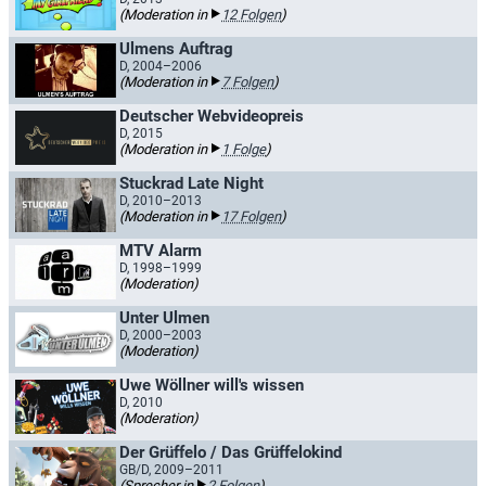
(Moderation in
12 Folgen
)
Ulmens Auftrag
D, 2004–2006
(Moderation in
7 Folgen
)
Deutscher Webvideopreis
D, 2015
(Moderation in
1 Folge
)
Stuckrad Late Night
D, 2010–2013
(Moderation in
17 Folgen
)
MTV Alarm
D, 1998–1999
(Moderation)
Unter Ulmen
D, 2000–2003
(Moderation)
Uwe Wöllner will's wissen
D, 2010
(Moderation)
Der Grüffelo / Das Grüffelokind
GB/D, 2009–2011
(Sprecher in
2 Folgen
)