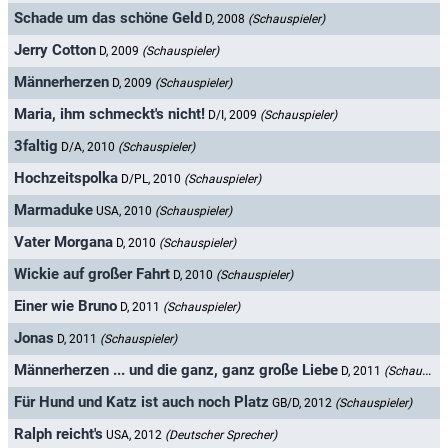
Schade um das schöne Geld
D, 2008
(Schauspieler)
Jerry Cotton
D, 2009
(Schauspieler)
Männerherzen
D, 2009
(Schauspieler)
Maria, ihm schmeckt's nicht!
D/I, 2009
(Schauspieler)
3faltig
D/A, 2010
(Schauspieler)
Hochzeitspolka
D/PL, 2010
(Schauspieler)
Marmaduke
USA, 2010
(Schauspieler)
Vater Morgana
D, 2010
(Schauspieler)
Wickie auf großer Fahrt
D, 2010
(Schauspieler)
Einer wie Bruno
D, 2011
(Schauspieler)
Jonas
D, 2011
(Schauspieler)
Männerherzen ... und die ganz, ganz große Liebe
D, 2011
(Schauspieler)
Für Hund und Katz ist auch noch Platz
GB/D, 2012
(Schauspieler)
Ralph reicht's
USA, 2012
(Deutscher Sprecher)