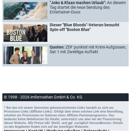
"Joko & Klaas machen Urlaub":
An diesem
Tag startet die neue Sendung des
Entertainer-Duos
Dieser "Blue Bloods"-Veteran besucht
Spin-off "Boston Blue"
Quoten:
ZDF punktet mit Krimi-Aufgüssen,
Sat.1 mit Zweitliga-Auftakt
© 1998 - 2026 imfernsehen GmbH & Co. KG
* Bei den mit einem Sternchen gekennzeichneten Links handelt es sich um
Provisions-Links (Affiliate-Links). Erfolgt über einen solchen Link eine Bestellung,
erhalten wir Provisionen im Rahmen eines Affiliate-Partnerprogramms. Das
bedeutet keine Mehrkosten für Käufer, unterstützt uns aber bei der Finanzierung
dieser Website. Alle Preise inkl. MwSt. und ggf. zuzüglich Versandkosten. Details
zu den Angeboten finden sich auf der jeweiligen Webseite.
Impressum
Kontakt
Werbung schalten
Datenschutz