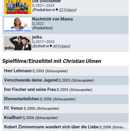
Die Discounter
D, 2021–2024
(Produktion in
22 Folgen
)
Nachricht von Mama
D, 2022
(Produktion)
jerks.
D, 2017–2023
(Schnitt in
49 Folgen
)
Spielfilme/Einzeltitel mit
Christian Ulmen
Herr Lehmann
D, 2003
(Schauspieler)
Verschwende deine Jugend
D, 2003
(Schauspieler)
Der Fischer und seine Frau
D, 2005
(Schauspieler)
Elementarteilchen
D, 2006
(Schauspieler)
FC Venus
D, 2006
(Schauspieler)
Knallhart
D, 2006
(Schauspieler)
Robert Zimmermann wundert sich über die Liebe
D, 2008
(Schauspieler)