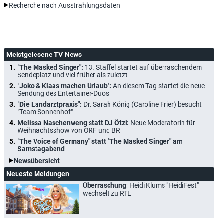
Recherche nach Ausstrahlungsdaten
Meistgelesene TV-News
"The Masked Singer":
13. Staffel startet auf überraschendem
Sendeplatz und viel früher als zuletzt
"Joko & Klaas machen Urlaub":
An diesem Tag startet die neue
Sendung des Entertainer-Duos
"Die Landarztpraxis":
Dr. Sarah König (Caroline Frier) besucht
"Team Sonnenhof"
Melissa Naschenweng statt DJ Ötzi:
Neue Moderatorin für
Weihnachtsshow von ORF und BR
"The Voice of Germany" statt "The Masked Singer" am
Samstagabend
Newsübersicht
Neueste Meldungen
Überraschung:
Heidi Klums "HeidiFest"
wechselt zu RTL