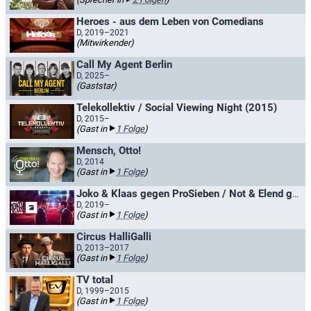
Heroes - aus dem Leben von Comedians
D, 2019–2021
(Mitwirkender)
Call My Agent Berlin
D, 2025–
(Gaststar)
Telekollektiv / Social Viewing Night (2015)
D, 2015–
(Gast in
1 Folge
)
Mensch, Otto!
D, 2014
(Gast in
1 Folge
)
Joko & Klaas gegen ProSieben / Not & Elend gegen ProSieben
D, 2019–
(Gast in
1 Folge
)
Circus HalliGalli
D, 2013–2017
(Gast in
1 Folge
)
TV total
D, 1999–2015
(Gast in
1 Folge
)