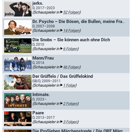
jerks.
D, 2017–2023
(Schauspieler in
52 Folgen
)
Dr. Psycho – Die Bösen, die Bullen, meine Frau und ich
D, 2007–2008
(Schauspieler in
14 Folgen
)
Die Snobs – Sie können auch ohne Dich
D, 2010
(Schauspieler in
6 Folgen
)
Mann/Frau
D, 2014
(Schauspieler in
46 Folgen
)
Der Grüffelo / Das Grüffelokind
GB/D, 2009–2011
(Schauspieler in
1 Folge
)
Intimate.
D, 2023–
(Schauspieler in
2 Folgen
)
Paare
D, 2013–2017
(Schauspieler in
3 Folgen
)
Die ProSieben Märchenstunde / Die ORF Märchenstunde