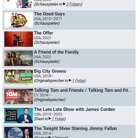
(Schauspieler in
2 Folgen
)
The Good Guys
USA, 2010–2011
(Schauspieler)
The Offer
USA, 2022
(Schauspieler)
A Friend of the Family
USA, 2022
(Schauspieler)
Big City Greens
USA, 2018–
(Originalsprecher in
1 Folge
)
Talking Tom and Friends / Talking Tom and Friends Minis
CY, 2014–
(Originalsprecher)
The Late Late Show with James Corden
USA, 2015–2023
(Gast in
1 Folge
)
The Tonight Show Starring Jimmy Fallon
USA, 2014–
(Gast in
2 Folgen
)