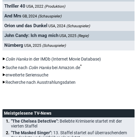
Thriller 40
USA, 2022
(Produktion)
And Mrs
GB, 2024
(Schauspieler)
Orion und das Dunkel
USA, 2024
(Schauspieler)
John Candy: Ich mag mich
USA, 2025
(Regie)
Nürnberg
USA, 2025
(Schauspieler)
Colin Hanks
in der IMDb (Internet Movie Database)
*
Suche nach
Colin Hanks
bei Amazon.de
erweiterte Seriensuche
Recherche nach Ausstrahlungsdaten
Meistgelesene TV-News
"The Chelsea Detective":
Beliebte Krimiserie startet mit der
vierten Staffel
"The Masked Singer":
13. Staffel startet auf überraschendem