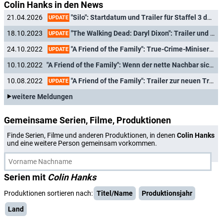
Colin Hanks in den News
"Silo": Startdatum und Trailer für Staffel 3 des Sci-Fi-Hits enthüllt
21.04.2026
UPDATE
"The Walking Dead: Daryl Dixon": Trailer und Termin für Deutschlandpremiere
18.10.2023
UPDATE
"A Friend of the Family": True-Crime-Miniserie mit Anna Paquin startet später
24.10.2022
UPDATE
10.10.2022
"A Friend of the Family": Wenn der nette Nachbar sich als Teufel entpuppt
"A Friend of the Family": Trailer zur neuen True-Crime-Serie mit Mckenna Grace ("Young Sheldon")
10.08.2022
UPDATE
weitere Meldungen
Gemeinsame Serien, Filme, Produktionen
Finde Serien, Filme und anderen Produktionen, in denen
Colin Hanks
und eine weitere Person gemeinsam vorkommen.
Serien mit
Colin Hanks
Produktionen sortieren nach:
Titel/Name
Produktionsjahr
Land