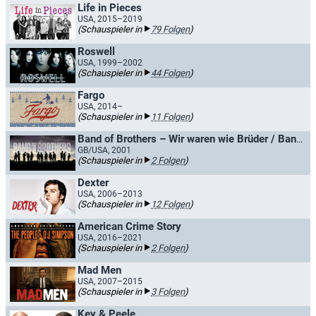
Life in Pieces
USA, 2015–2019
(Schauspieler in
79 Folgen
)
Roswell
USA, 1999–2002
(Schauspieler in
44 Folgen
)
Fargo
USA, 2014–
(Schauspieler in
11 Folgen
)
Band of Brothers – Wir waren wie Brüder / Band of Brothers
GB/USA, 2001
(Schauspieler in
2 Folgen
)
Dexter
USA, 2006–2013
(Schauspieler in
12 Folgen
)
American Crime Story
USA, 2016–2021
(Schauspieler in
2 Folgen
)
Mad Men
USA, 2007–2015
(Schauspieler in
3 Folgen
)
Key & Peele