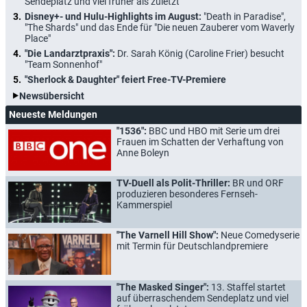
Sendeplatz und viel früher als zuletzt
Disney+- und Hulu-Highlights im August:
"Death in Paradise",
"The Shards" und das Ende für "Die neuen Zauberer vom Waverly
Place"
"Die Landarztpraxis":
Dr. Sarah König (Caroline Frier) besucht
"Team Sonnenhof"
"Sherlock & Daughter" feiert Free-TV-Premiere
Newsübersicht
Neueste Meldungen
"1536":
BBC und HBO mit Serie um drei
Frauen im Schatten der Verhaftung von
Anne Boleyn
TV-Duell als Polit-Thriller:
BR und ORF
produzieren besonderes Fernseh-
Kammerspiel
"The Varnell Hill Show":
Neue Comedyserie
mit Termin für Deutschlandpremiere
"The Masked Singer":
13. Staffel startet
auf überraschendem Sendeplatz und viel