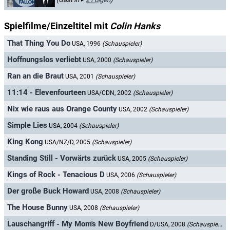
Spielfilme/Einzeltitel mit
Colin Hanks
That Thing You Do
USA, 1996
(Schauspieler)
Hoffnungslos verliebt
USA, 2000
(Schauspieler)
Ran an die Braut
USA, 2001
(Schauspieler)
11:14 - Elevenfourteen
USA/CDN, 2002
(Schauspieler)
Nix wie raus aus Orange County
USA, 2002
(Schauspieler)
Simple Lies
USA, 2004
(Schauspieler)
King Kong
USA/NZ/D, 2005
(Schauspieler)
Standing Still - Vorwärts zurück
USA, 2005
(Schauspieler)
Kings of Rock - Tenacious D
USA, 2006
(Schauspieler)
Der große Buck Howard
USA, 2008
(Schauspieler)
The House Bunny
USA, 2008
(Schauspieler)
Lauschangriff - My Mom's New Boyfriend
D/USA, 2008
(Schauspieler)