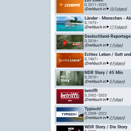
ZDFzoom
D, 2011–2023
(Drehbuch in
10 Folgen
)
Länder - Menschen - A
D, 1975–
(Drehbuch in
17 Folgen
)
Deutschland-Reportage
D, 2016–
(Drehbuch in
1 Folge
)
Echtes Leben / Gott und
D, 1967–
(Drehbuch in
4 Folgen
)
NDR Story / 45 Min
D, 2010–
(Drehbuch in
5 Folgen
)
betrifft
D, 2002–2023
(Drehbuch in
1 Folge
)
Typisch!
D, 2008–2022
(Drehbuch in
2 Folgen
)
WDR Story / Die Story