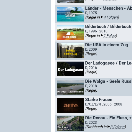
Länder - Menschen - A
D, 1975–
(Regie in
4 Folgen
)
Bilderbuch / Bilderbuc
D, 1996–2010
(Regie in
1 Folge
)
Die USA in einem Zug
D, 2009
(Regie)
Der Ladogasee / Der L
D, 2016
(Regie)
Die Wolga - Seele Russ
D, 2018
(Regie)
Starke Frauen
D/CZ/LV/F, 2006–2008
(Regie)
Die Donau - Ein Fluss, 
D, 2023
(Drehbuch in
3 Folgen
)