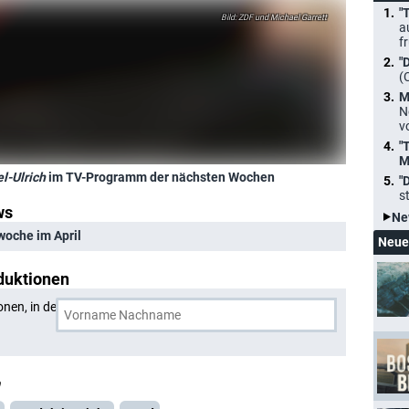
"
ZDF und Michael Garrett
a
f
"
(
M
N
v
"
M
el-Ulrich
im TV-Programm der nächsten Wochen
"
s
ws
Ne
woche im April
Neue
duktionen
onen, in denen
Dr. Rita Knobel-Ulrich
und eine weitere