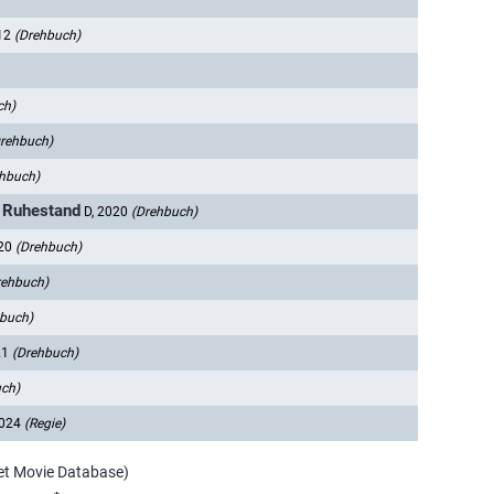
012
(Drehbuch)
ch)
rehbuch)
hbuch)
m Ruhestand
D, 2020
(Drehbuch)
020
(Drehbuch)
rehbuch)
buch)
21
(Drehbuch)
ch)
2024
(Regie)
net Movie Database)