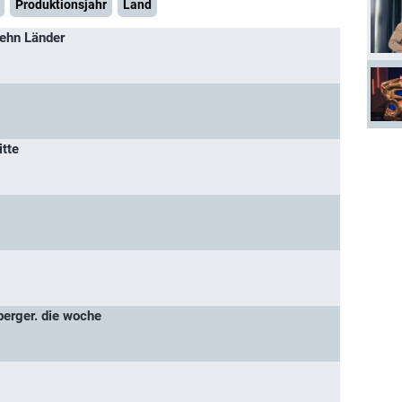
Produktionsjahr
Land
zehn Länder
itte
erger. die woche