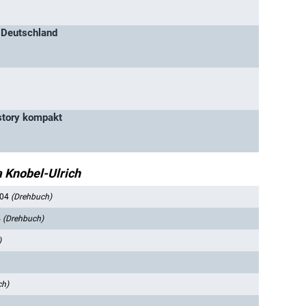
h Deutschland
dstory kompakt
ta Knobel-Ulrich
004
(Drehbuch)
4
(Drehbuch)
)
ch)