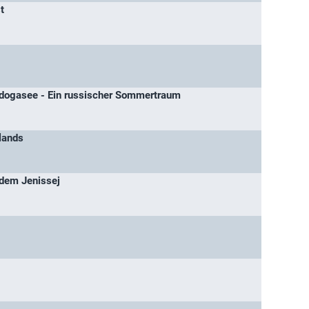
t
adogasee - Ein russischer Sommertraum
lands
 dem Jenissej