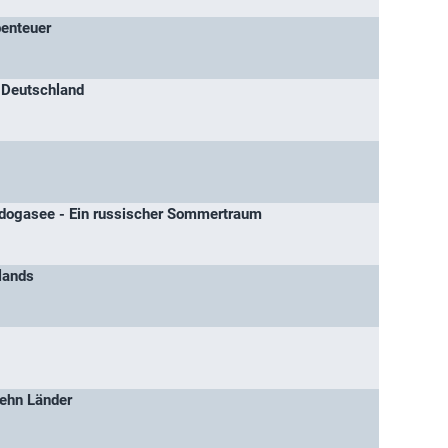
benteuer
h Deutschland
adogasee - Ein russischer Sommertraum
lands
zehn Länder