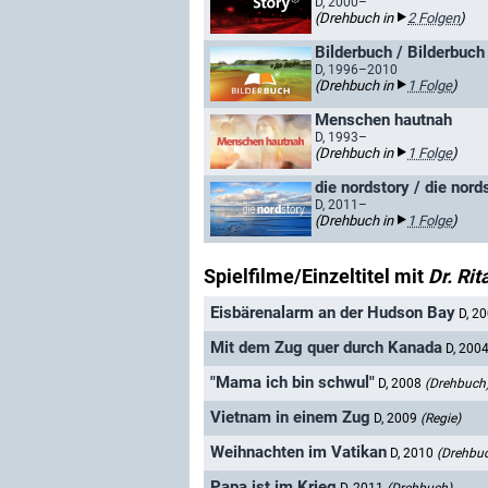
D, 2000–
(Drehbuch in
2 Folgen
)
Bilderbuch / Bilderbuc
D, 1996–2010
(Drehbuch in
1 Folge
)
Menschen hautnah
D, 1993–
(Drehbuch in
1 Folge
)
die nordstory / die nor
D, 2011–
(Drehbuch in
1 Folge
)
Spielfilme/Einzeltitel mit
Dr. Ri
Eisbärenalarm an der Hudson Bay
D, 2
Mit dem Zug quer durch Kanada
D, 200
"Mama ich bin schwul"
D, 2008
(Drehbuch
Vietnam in einem Zug
D, 2009
(Regie)
Weihnachten im Vatikan
D, 2010
(Drehbu
Papa ist im Krieg