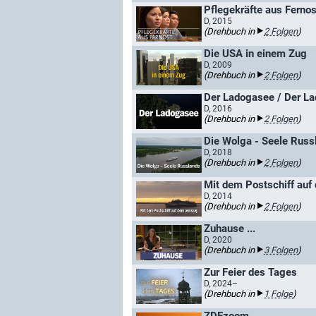
Pflegekräfte aus Fernos
D, 2015
(Drehbuch in
2 Folgen
)
Die USA in einem Zug
D, 2009
(Drehbuch in
2 Folgen
)
Der Ladogasee / Der L
D, 2016
(Drehbuch in
2 Folgen
)
Die Wolga - Seele Russ
D, 2018
(Drehbuch in
2 Folgen
)
Mit dem Postschiff auf
D, 2014
(Drehbuch in
2 Folgen
)
Zuhause ...
D, 2020
(Drehbuch in
3 Folgen
)
Zur Feier des Tages
D, 2024–
(Drehbuch in
1 Folge
)