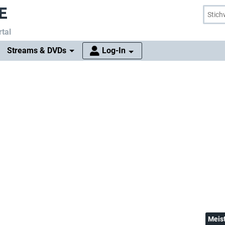
tal
Streams & DVDs
Log-In
Meis