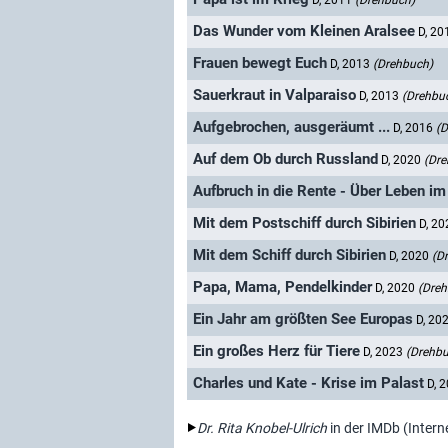
D, 2011
(Drehbuch)
Das Wunder vom Kleinen Aralsee
D, 2
Frauen bewegt Euch
D, 2013
(Drehbuch)
Sauerkraut in Valparaiso
D, 2013
(Drehbu
Aufgebrochen, ausgeräumt ...
D, 2016
(D
Auf dem Ob durch Russland
D, 2020
(Dre
Aufbruch in die Rente - Über Leben i
Mit dem Postschiff durch Sibirien
D, 2
Mit dem Schiff durch Sibirien
D, 2020
(D
Papa, Mama, Pendelkinder
D, 2020
(Dreh
Ein Jahr am größten See Europas
D, 20
Ein großes Herz für Tiere
D, 2023
(Drehbu
Charles und Kate - Krise im Palast
D, 
Dr. Rita Knobel-Ulrich
in der IMDb (Inter