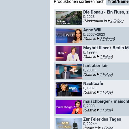
Produktionen sortieren nach:
Titel/Name
Die Donau - Ein Fluss, 
D, 2023
(Moderation in
1 Folge
)
Anne Will
D, 2007–2023
(Gast in
2 Folgen
)
Maybrit Illner / Berlin M
D, 1999–
(Gast in
1 Folge
)
hart aber fair
D, 2001–
(Gast in
1 Folge
)
Nachtcafé
D, 1987–
(Gast in
1 Folge
)
maischberger / maischb
D, 2003–
(Gast in
1 Folge
)
Zur Feier des Tages
D, 2024–
(Regie in
1 Folge
)