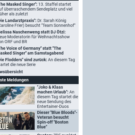
The Masked Singer":
13. Staffel startet
uf überraschendem Sendeplatz und viel
rüher als zuletzt
Die Landarztpraxis":
Dr. Sarah König
Caroline Frier) besucht "Team Sonnenhof"
elissa Naschenweng statt DJ Ötzi:
eue Moderatorin für Weihnachtsshow
on ORF und BR
The Voice of Germany" statt "The
asked Singer" am Samstagabend
Die Flodders" sind zurück:
An diesem Tag
tartet die neue Serie
wsübersicht
ste Meldungen
"Joko & Klaas
machen Urlaub":
An
diesem Tag startet die
neue Sendung des
Entertainer-Duos
Dieser "Blue Bloods"-
Veteran besucht
Spin-off "Boston
Blue"