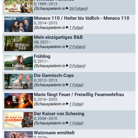
D, 1989–2013
(Schauspielerin in
34 Folgen
)
Monaco 110 / Heiter bis tödlich - Monaco 110
D, 2014–2015
(Schauspielerin in
1 Folge
)
Mein einzigartiges B&B
GB, 2021–
(Schauspielerin in
2 Folgen
)
Frühling
D, 2011–
(Schauspielerin in
3 Folgen
)
Die Garmisch-Cops
D, 2012–2013
(Schauspielerin in
1 Folge
)
Marie fängt Feuer / Freiwillig Feuerwehrfrau
D, 2016–2025
(Schauspielerin in
1 Folge
)
Der Kaiser von Schexing
D, 2008–2010
(Schauspielerin in
1 Folge
)
Watzmann ermittelt
D, 2019–