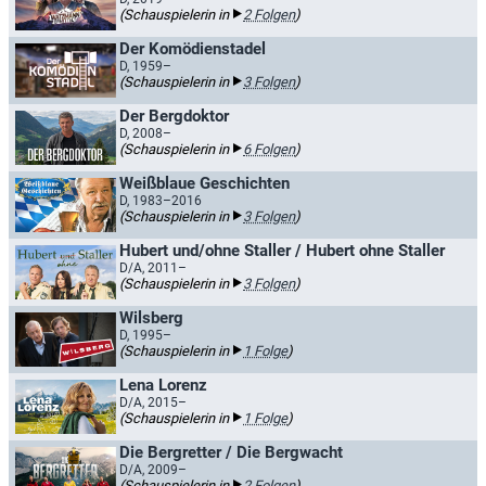
(Schauspielerin in
2 Folgen
)
Der Komödienstadel
D, 1959–
(Schauspielerin in
3 Folgen
)
Der Bergdoktor
D, 2008–
(Schauspielerin in
6 Folgen
)
Weißblaue Geschichten
D, 1983–2016
(Schauspielerin in
3 Folgen
)
Hubert und/ohne Staller / Hubert ohne Staller
D/A, 2011–
(Schauspielerin in
3 Folgen
)
Wilsberg
D, 1995–
(Schauspielerin in
1 Folge
)
Lena Lorenz
D/A, 2015–
(Schauspielerin in
1 Folge
)
Die Bergretter / Die Bergwacht
D/A, 2009–
(Schauspielerin in
2 Folgen
)