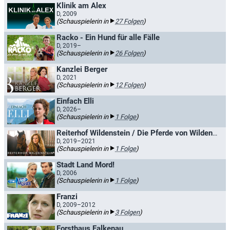
Klinik am Alex
D, 2009
(Schauspielerin in
27 Folgen
)
Racko - Ein Hund für alle Fälle
D, 2019–
(Schauspielerin in
26 Folgen
)
Kanzlei Berger
D, 2021
(Schauspielerin in
12 Folgen
)
Einfach Elli
D, 2026–
(Schauspielerin in
1 Folge
)
Reiterhof Wildenstein / Die Pferde von Wildenstein
D, 2019–2021
(Schauspielerin in
1 Folge
)
Stadt Land Mord!
D, 2006
(Schauspielerin in
1 Folge
)
Franzi
D, 2009–2012
(Schauspielerin in
3 Folgen
)
Forsthaus Falkenau