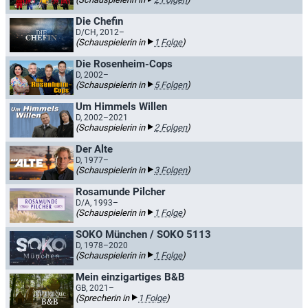
Die Chefin
D/CH, 2012–
(Schauspielerin in
1 Folge
)
Die Rosenheim-Cops
D, 2002–
(Schauspielerin in
5 Folgen
)
Um Himmels Willen
D, 2002–2021
(Schauspielerin in
2 Folgen
)
Der Alte
D, 1977–
(Schauspielerin in
3 Folgen
)
Rosamunde Pilcher
D/A, 1993–
(Schauspielerin in
1 Folge
)
SOKO München / SOKO 5113
D, 1978–2020
(Schauspielerin in
1 Folge
)
Mein einzigartiges B&B
GB, 2021–
(Sprecherin in
1 Folge
)