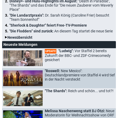
Disney+- und Hulu-Highlights im August:
"Death in Paradise",
"The Shards" und das Ende für "Die neuen Zauberer vom Waverly
Place"
"Die Landarztpraxis":
Dr. Sarah König (Caroline Frier) besucht
"Team Sonnenhof"
"Sherlock & Daughter" feiert Free-TV-Premiere
"Die Flodders" sind zurück:
An diesem Tag startet die neue Serie
Newsübersicht
Neueste Meldungen
"Ludwig":
Vor Staffel 2 bereits
UPDATE
Zukunft der BBC- und ZDF-Crimecomedy
gesichert
"Roswell:
New Mexico":
Deutschlandpremiere von Staffel 4 wird tief
in der Nacht versteckt
"The Shards":
Reich und schön... und tot?!
Melissa Naschenweng statt DJ Ötzi:
Neue
Moderatorin für Weihnachtsshow von ORF