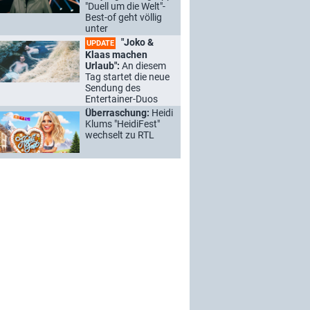
"Duell um die Welt"-
Best-of geht völlig
unter
"Joko &
UPDATE
Klaas machen
Urlaub":
An diesem
Tag startet die neue
Sendung des
Entertainer-Duos
Überraschung:
Heidi
Klums "HeidiFest"
wechselt zu RTL