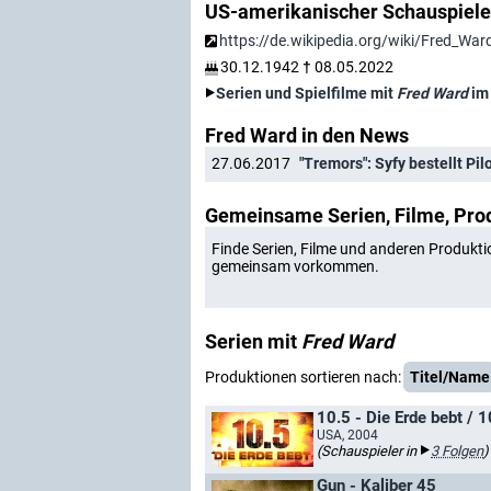
US-amerikanischer Schauspiele
https://de.wikipedia.org/wiki/Fred_War
30.12.1942
†
08.05.2022
Serien und Spielfilme mit
Fred Ward
im
Fred Ward in den News
27.06.2017
"Tremors": Syfy bestellt Pil
Gemeinsame Serien, Filme, Pro
Finde Serien, Filme und anderen Produkti
gemeinsam vorkommen.
Serien mit
Fred Ward
Produktionen sortieren nach:
Titel/Name
10.5 - Die Erde bebt / 
USA, 2004
(Schauspieler in
3 Folgen
)
Gun - Kaliber 45