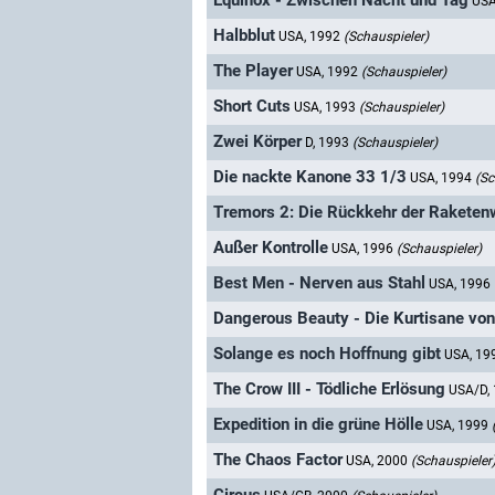
Equinox - Zwischen Nacht und Tag
USA
Halbblut
USA, 1992
(Schauspieler)
The Player
USA, 1992
(Schauspieler)
Short Cuts
USA, 1993
(Schauspieler)
Zwei Körper
D, 1993
(Schauspieler)
Die nackte Kanone 33 1/3
USA, 1994
(Sc
Tremors 2: Die Rückkehr der Rakete
Außer Kontrolle
USA, 1996
(Schauspieler)
Best Men - Nerven aus Stahl
USA, 1996
Dangerous Beauty - Die Kurtisane vo
Solange es noch Hoffnung gibt
USA, 19
The Crow III - Tödliche Erlösung
USA/D,
Expedition in die grüne Hölle
USA, 1999
The Chaos Factor
USA, 2000
(Schauspieler