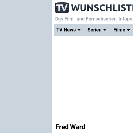
Das Film- und Fernsehserien-Infopor
TV-News
Serien
Filme
Fred Ward