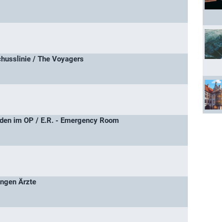
Schusslinie / The Voyagers
en im OP / E.R. - Emergency Room
ungen Ärzte