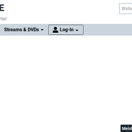
tal
Streams & DVDs
Log-In
Meis