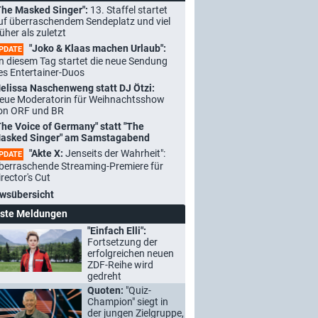
The Masked Singer":
13. Staffel startet
uf überraschendem Sendeplatz und viel
rüher als zuletzt
"Joko & Klaas machen Urlaub":
PDATE
n diesem Tag startet die neue Sendung
es Entertainer-Duos
elissa Naschenweng statt DJ Ötzi:
eue Moderatorin für Weihnachtsshow
on ORF und BR
The Voice of Germany" statt "The
asked Singer" am Samstagabend
"Akte X:
Jenseits der Wahrheit":
PDATE
berraschende Streaming-Premiere für
irector's Cut
wsübersicht
ste Meldungen
"Einfach Elli":
Fortsetzung der
erfolgreichen neuen
ZDF-Reihe wird
gedreht
Quoten:
"Quiz-
Champion" siegt in
der jungen Zielgruppe,