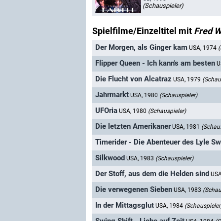
(Schauspieler)
Spielfilme/Einzeltitel mit
Fred 
Der Morgen, als Ginger kam
USA, 1974
(
Flipper Queen - Ich kann's am besten
U
Die Flucht von Alcatraz
USA, 1979
(Schau
Jahrmarkt
USA, 1980
(Schauspieler)
UFOria
USA, 1980
(Schauspieler)
Die letzten Amerikaner
USA, 1981
(Schaus
Timerider - Die Abenteuer des Lyle S
Silkwood
USA, 1983
(Schauspieler)
Der Stoff, aus dem die Helden sind
USA
Die verwegenen Sieben
USA, 1983
(Schau
In der Mittagsglut
USA, 1984
(Schauspieler