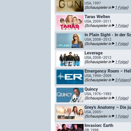
USA, 1997
(Schauspieler in
1 Folge
)
Taras Welten
USA, 2009–2011
(Schauspieler in
1 Folge
)
In Plain Sight - In der 
USA, 2008–2012
(Schauspieler in
1 Folge
)
Leverage
USA, 2008–2012
(Schauspieler in
1 Folge
)
Emergency Room – Held
USA, 1994–2009
(Schauspieler in
3 Folgen
)
Quincy
USA, 1976–1983
(Schauspieler in
1 Folge
)
Grey's Anatomy – Die j
USA, 2005–
(Schauspieler in
1 Folge
)
Invasion: Earth
GB, 1998