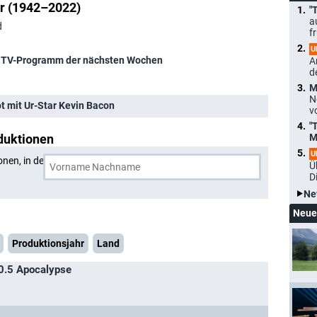
r (1942–2022)
"
a
d
f
U
 TV-Programm der nächsten Wochen
A
d
M
N
ot mit Ur-Star Kevin Bacon
v
"
duktionen
M
U
onen, in denen
Fred Ward
und eine weitere Person
Ü
D
Ne
Neue
Produktionsjahr
Land
10.5 Apocalypse