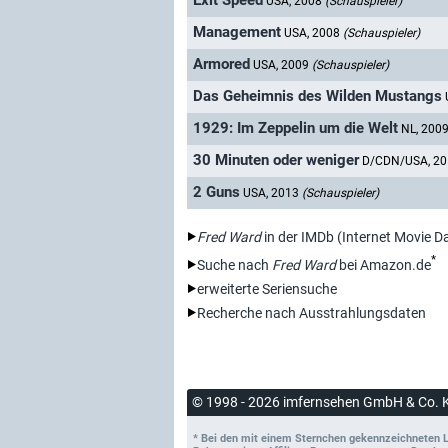
Exit Speed
USA, 2008
(Schauspieler)
Management
USA, 2008
(Schauspieler)
Armored
USA, 2009
(Schauspieler)
Das Geheimnis des Wilden Mustangs
1929: Im Zeppelin um die Welt
NL, 200
30 Minuten oder weniger
D/CDN/USA, 2
2 Guns
USA, 2013
(Schauspieler)
Fred Ward
in der IMDb (Internet Movie D
*
Suche nach
Fred Ward
bei Amazon.de
erweiterte Seriensuche
Recherche nach Ausstrahlungsdaten
© 1998 - 2026 imfernsehen GmbH & Co. 
* Bei den mit einem Sternchen gekennzeichneten Lin