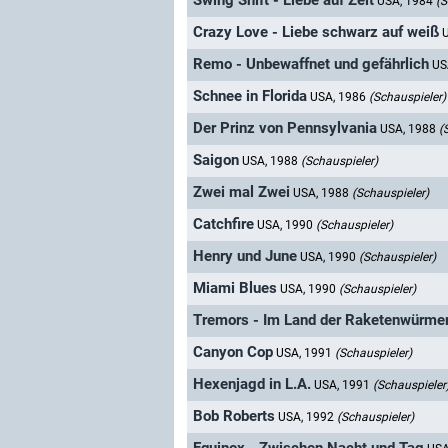
Swing Shift - Liebe auf Zeit
USA, 1984
(S
Crazy Love - Liebe schwarz auf weiß
Remo - Unbewaffnet und gefährlich
US
Schnee in Florida
USA, 1986
(Schauspieler)
Der Prinz von Pennsylvania
USA, 1988
(
Saigon
USA, 1988
(Schauspieler)
Zwei mal Zwei
USA, 1988
(Schauspieler)
Catchfire
USA, 1990
(Schauspieler)
Henry und June
USA, 1990
(Schauspieler)
Miami Blues
USA, 1990
(Schauspieler)
Tremors - Im Land der Raketenwürme
Canyon Cop
USA, 1991
(Schauspieler)
Hexenjagd in L.A.
USA, 1991
(Schauspieler
Bob Roberts
USA, 1992
(Schauspieler)