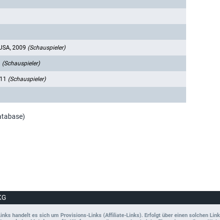
USA, 2009
(Schauspieler)
9
(Schauspieler)
011
(Schauspieler)
atabase)
KG
ks handelt es sich um Provisions-Links (Affiliate-Links). Erfolgt über einen solchen Link