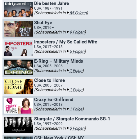
Die besten Jahre
USA, 1987–1991
(Schauspielerin in
85 Folgen
)
Shut Eye
USA, 2016–
(Schauspielerin in
9 Folgen
)
Imposters / My So Called Wife
USA, 2017–2018
(Schauspielerin in
5 Folgen
)
E-Ring – Military Minds
USA, 2005–2006
(Schauspielerin in
1 Folge
)
Close to Home
USA, 2005–2007
(Schauspielerin in
1 Folge
)
Crazy Ex-Girlfriend
USA, 2015–2018
(Schauspielerin in
1 Folge
)
Stargate / Stargate Kommando SG-1
USA, 1997–2009
(Schauspielerin in
3 Folgen
)
CSI: New York / CSI: NY