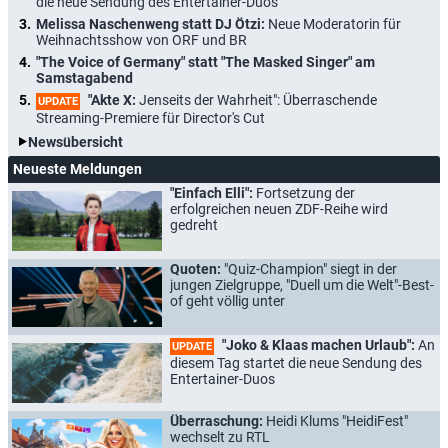
die neue Sendung des Entertainer-Duos
Melissa Naschenweng statt DJ Ötzi:
Neue Moderatorin für
Weihnachtsshow von ORF und BR
"The Voice of Germany" statt "The Masked Singer" am
Samstagabend
"Akte X:
Jenseits der Wahrheit": Überraschende
UPDATE
Streaming-Premiere für Director's Cut
Newsübersicht
Neueste Meldungen
"Einfach Elli":
Fortsetzung der
erfolgreichen neuen ZDF-Reihe wird
gedreht
Quoten:
"Quiz-Champion" siegt in der
jungen Zielgruppe, "Duell um die Welt"-Best-
of geht völlig unter
"Joko & Klaas machen Urlaub":
An
UPDATE
diesem Tag startet die neue Sendung des
Entertainer-Duos
Überraschung:
Heidi Klums "HeidiFest"
wechselt zu RTL