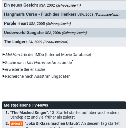
Ein neues Gesicht
USA, 2002
(Schauspielerin)
Hangman's Curse - Fluch des Henkers
USA, 2003
(Schauspielerin)
Purple Heart
USA, 2005
(Schauspielerin)
Underworld Gangster
USA, 2006
(Schauspielerin)
The Lodger
USA, 2009
(Schauspielerin)
Mel Harris
in der IMDb (Internet Movie Database)
*
Suche nach
Mel Harris
bei Amazon.de
erweiterte Seriensuche
Recherche nach Ausstrahlungsdaten
Meistgelesene TV-News
"The Masked Singer":
13. Staffel startet auf überraschendem
Sendeplatz und viel früher als zuletzt
"Joko & Klaas machen Urlaub":
An diesem Tag startet
UPDATE