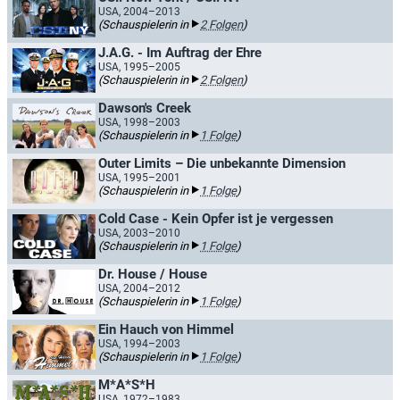
USA, 2004–2013
(Schauspielerin in
2 Folgen
)
J.A.G. - Im Auftrag der Ehre
USA, 1995–2005
(Schauspielerin in
2 Folgen
)
Dawson's Creek
USA, 1998–2003
(Schauspielerin in
1 Folge
)
Outer Limits – Die unbekannte Dimension
USA, 1995–2001
(Schauspielerin in
1 Folge
)
Cold Case - Kein Opfer ist je vergessen
USA, 2003–2010
(Schauspielerin in
1 Folge
)
Dr. House / House
USA, 2004–2012
(Schauspielerin in
1 Folge
)
Ein Hauch von Himmel
USA, 1994–2003
(Schauspielerin in
1 Folge
)
M*A*S*H
USA, 1972–1983