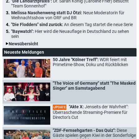
"Die Landarztpraxis":
Dr. Sarah König (Caroline Frier) besucht
"Team Sonnenhof"
Melissa Naschenweng statt DJ Ötzi:
Neue Moderatorin für
Weihnachtsshow von ORF und BR
"Die Flodders" sind zurück:
An diesem Tag startet die neue Serie
"Baywatch":
Hier wird die Neuauflage in Deutschland zu sehen
sein
Newsübersicht
Neueste Meldungen
50 Jahre "Kölner Treff":
WDR feiert mit
Primetime-Show, Doku und Rückblicken
"The Voice of Germany" statt "The Masked
Singer" am Samstagabend
"Akte X:
Jenseits der Wahrheit":
UPDATE
Überraschende Streaming-Premiere für
Director's Cut
"ZDF-Fernsehgarten - Das Quiz":
Diese
Gäste spielen gegen Kiwi in der Sonderfolge