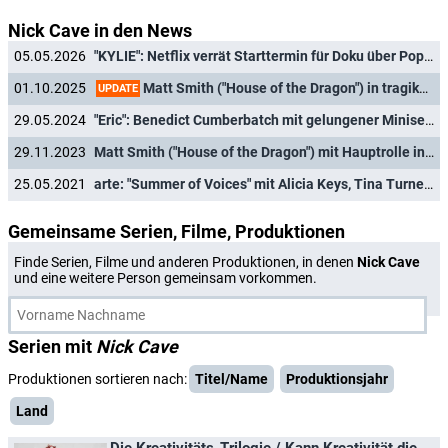
Nick Cave in den News
05.05.2026
"KYLIE": Netflix verrät Starttermin für Doku über Pop-Ikone Kylie Minogue
Matt Smith ("House of the Dragon") in tragikomischem Trailer zur Romanadaption "The Death of Bunny Munro"
01.10.2025
UPDATE
29.05.2024
"Eric": Benedict Cumberbatch mit gelungener Miniserie zwischen "The Wire" und "Muppet Show"
29.11.2023
Matt Smith ("House of the Dragon") mit Hauptrolle in düsterer Sky-Serie "The Death of Bunny Munro"
25.05.2021
arte: "Summer of Voices" mit Alicia Keys, Tina Turner, Eagles, Queen und Beatles
Gemeinsame Serien, Filme, Produktionen
Finde Serien, Filme und anderen Produktionen, in denen
Nick Cave
und eine weitere Person gemeinsam vorkommen.
Serien mit
Nick Cave
Produktionen sortieren nach:
Titel/Name
Produktionsjahr
Land