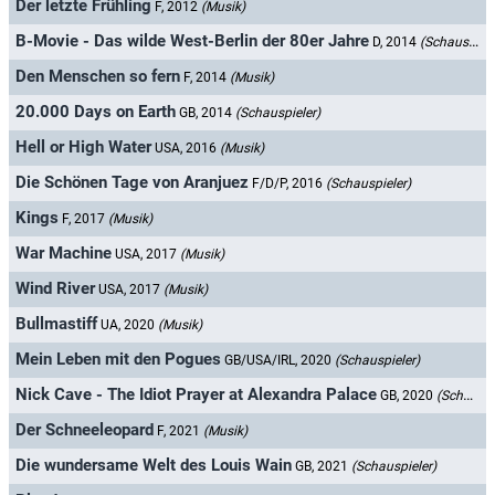
Der letzte Frühling
F, 2012
(Musik)
B-Movie - Das wilde West-Berlin der 80er Jahre
D, 2014
(Schauspieler)
Den Menschen so fern
F, 2014
(Musik)
20.000 Days on Earth
GB, 2014
(Schauspieler)
Hell or High Water
USA, 2016
(Musik)
Die Schönen Tage von Aranjuez
F/D/P, 2016
(Schauspieler)
Kings
F, 2017
(Musik)
War Machine
USA, 2017
(Musik)
Wind River
USA, 2017
(Musik)
Bullmastiff
UA, 2020
(Musik)
Mein Leben mit den Pogues
GB/USA/IRL, 2020
(Schauspieler)
Nick Cave - The Idiot Prayer at Alexandra Palace
GB, 2020
(Schauspieler)
Der Schneeleopard
F, 2021
(Musik)
Die wundersame Welt des Louis Wain
GB, 2021
(Schauspieler)