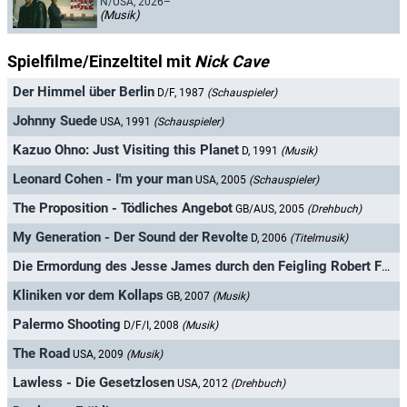
N/USA, 2026–
(Musik)
Spielfilme/Einzeltitel mit
Nick Cave
Der Himmel über Berlin
D/F, 1987
(Schauspieler)
Johnny Suede
USA, 1991
(Schauspieler)
Kazuo Ohno: Just Visiting this Planet
D, 1991
(Musik)
Leonard Cohen - I'm your man
USA, 2005
(Schauspieler)
The Proposition - Tödliches Angebot
GB/AUS, 2005
(Drehbuch)
My Generation - Der Sound der Revolte
D, 2006
(Titelmusik)
Die Ermordung des Jesse James durch den Feigling Robert Ford
Kliniken vor dem Kollaps
GB, 2007
(Musik)
Palermo Shooting
D/F/I, 2008
(Musik)
The Road
USA, 2009
(Musik)
Lawless - Die Gesetzlosen
USA, 2012
(Drehbuch)