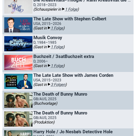
Die Kreativitäts-Trilogie / Kann Kreativität die Welt retten?
D, 2018–2023
(Schauspieler in
1 Folge
)
The Late Show with Stephen Colbert
USA, 2015–2026
(Gast in
1 Folge
)
Musik Convoy
D, 1984–1985
(Gast in
1 Folge
)
Buchzeit / 3satBuchzeit extra
D, 2006–
(Gast in
1 Folge
)
The Late Late Show with James Corden
USA, 2015–2023
(Gast in
3 Folgen
)
The Death of Bunny Munro
GB/AUS, 2025
(Buchvorlage)
The Death of Bunny Munro
GB/AUS, 2025
(Produktion)
Harry Hole / Jo Nesbø's Detective Hole