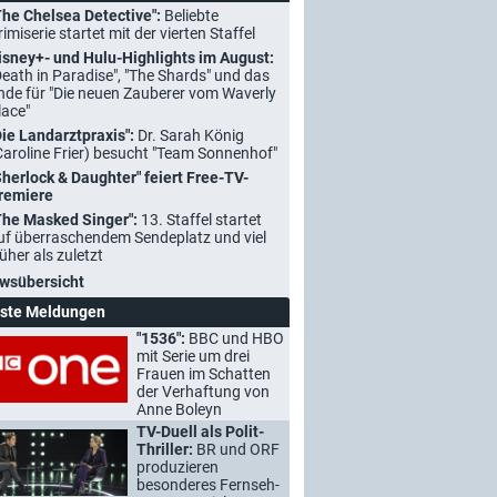
The Chelsea Detective":
Beliebte
rimiserie startet mit der vierten Staffel
isney+- und Hulu-Highlights im August:
Death in Paradise", "The Shards" und das
nde für "Die neuen Zauberer vom Waverly
lace"
Die Landarztpraxis":
Dr. Sarah König
Caroline Frier) besucht "Team Sonnenhof"
Sherlock & Daughter" feiert Free-TV-
remiere
The Masked Singer":
13. Staffel startet
uf überraschendem Sendeplatz und viel
rüher als zuletzt
wsübersicht
ste Meldungen
"1536":
BBC und HBO
mit Serie um drei
Frauen im Schatten
der Verhaftung von
Anne Boleyn
TV-Duell als Polit-
Thriller:
BR und ORF
produzieren
besonderes Fernseh-