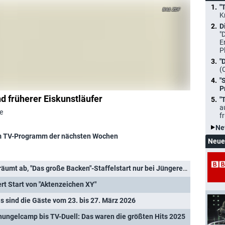
"
ZDF
K
D
"
E
P
"
(
"
P
 früherer Eiskunstläufer
"
a
e
f
Ne
 TV-Programm der nächsten Wochen
Neue
Quoten: "Aktenzeichen XY" räumt ab, "Das große Backen"-Staffelstart nur bei Jüngeren stark
t Start von "Aktenzeichen XY"
s sind die Gäste vom 23. bis 27. März 2026
hungelcamp bis TV-Duell: Das waren die größten Hits 2025