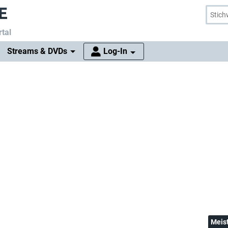
tal
Streams & DVDs
Log-In
Meis