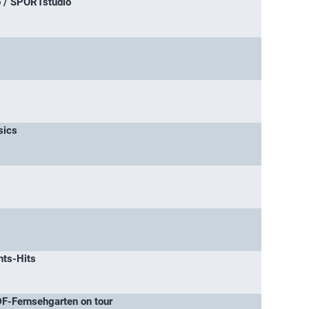
o / SPORTstudio
sics
hts-Hits
F-Fernsehgarten on tour