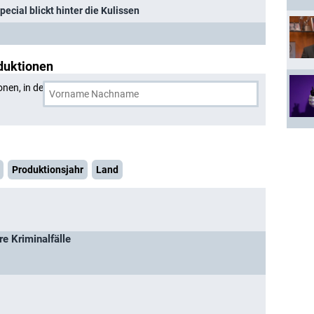
ecial blickt hinter die Kulissen
duktionen
onen, in denen
Rudi Cerne
und eine weitere Person
Produktionsjahr
Land
re Kriminalfälle