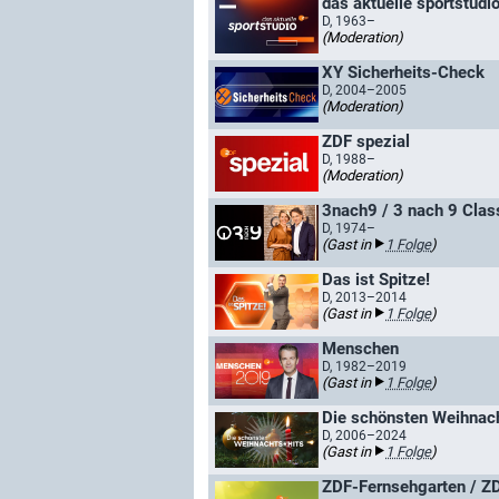
das aktuelle sportstudi
D, 1963–
(Moderation)
XY Sicherheits-Check
D, 2004–2005
(Moderation)
ZDF spezial
D, 1988–
(Moderation)
3nach9 / 3 nach 9 Clas
D, 1974–
(Gast in
1 Folge
)
Das ist Spitze!
D, 2013–2014
(Gast in
1 Folge
)
Menschen
D, 1982–2019
(Gast in
1 Folge
)
Die schönsten Weihnac
D, 2006–2024
(Gast in
1 Folge
)
ZDF-Fernsehgarten / ZD