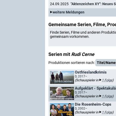
24.09.2025
"Aktenzeichen XY": Neues Sp
weitere Meldungen
Gemeinsame Serien, Filme, Pro
Finde Serien, Filme und anderen Produkti
gemeinsam vorkommen.
Serien mit
Rudi Cerne
Produktionen sortieren nach:
Titel/Name
Ostfrieslandkrimis
D, 2017–
(Schauspieler in
1 Folge
)
Aufgeklärt - Spektakulä
D, 2017–
(Schauspieler in
1 Folge
)
Die Rosenheim-Cops
D, 2002–
(Schauspieler in
1 Folge
)