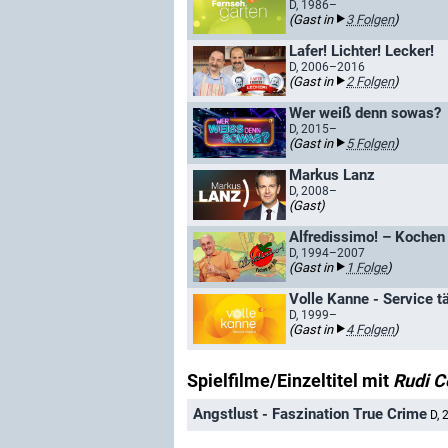
D, 1986–
(Gast in
3 Folgen
)
Lafer! Lichter! Lecker!
D, 2006–2016
(Gast in
2 Folgen
)
Wer weiß denn sowas?
D, 2015–
(Gast in
5 Folgen
)
Markus Lanz
D, 2008–
(Gast)
Alfredissimo! – Kochen
D, 1994–2007
(Gast in
1 Folge
)
Volle Kanne - Service t
D, 1999–
(Gast in
4 Folgen
)
Spielfilme/Einzeltitel mit
Rudi C
Angstlust - Faszination True Crime
D,