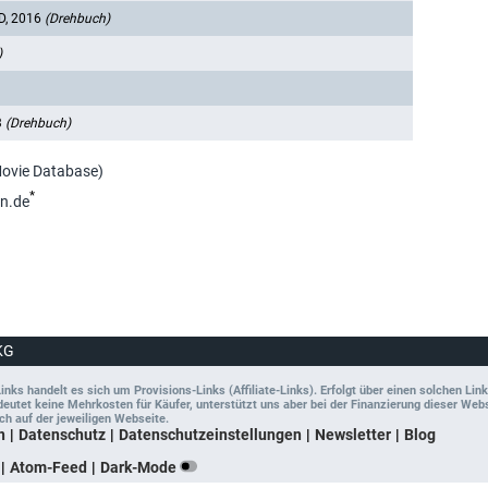
D, 2016
(Drehbuch)
)
3
(Drehbuch)
Movie Database)
*
n.de
KG
ks handelt es sich um Provisions-Links (Affiliate-Links). Erfolgt über einen solchen Link
tet keine Mehrkosten für Käufer, unterstützt uns aber bei der Finanzierung dieser Websit
ch auf der jeweiligen Webseite.
n
Datenschutz
Datenschutzeinstellungen
Newsletter
Blog
Atom-Feed
Dark-Mode