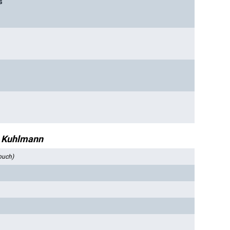
s
n Kuhlmann
buch)