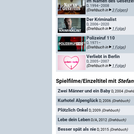
Im Namen des Gesetze
D, 1994–2008
(Drehbuch in
3 Folgen
)
Der Kriminalist
D, 2006–2020
(Drehbuch in
1 Folge
)
Polizeiruf 110
D, 1971–
(Drehbuch in
1 Folge
)
Verliebt in Berlin
D, 2005–2007
(Drehbuch in
1 Folge
)
Spielfilme/Einzeltitel mit
Stefa
Zwei Männer und ein Baby
D, 2004
(Dreh
Kurhotel Alpenglück
D, 2006
(Drehbuch)
Plötzlich Onkel
D, 2009
(Drehbuch)
Lebe dein Leben
D/A, 2012
(Drehbuch)
Besser spät als nie
D, 2015
(Drehbuch)