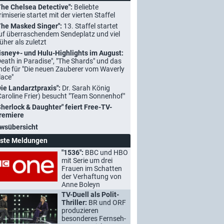
The Chelsea Detective":
Beliebte
rimiserie startet mit der vierten Staffel
The Masked Singer":
13. Staffel startet
uf überraschendem Sendeplatz und viel
rüher als zuletzt
isney+- und Hulu-Highlights im August:
Death in Paradise", "The Shards" und das
nde für "Die neuen Zauberer vom Waverly
lace"
Die Landarztpraxis":
Dr. Sarah König
Caroline Frier) besucht "Team Sonnenhof"
Sherlock & Daughter" feiert Free-TV-
remiere
wsübersicht
ste Meldungen
"1536":
BBC und HBO
mit Serie um drei
Frauen im Schatten
der Verhaftung von
Anne Boleyn
TV-Duell als Polit-
Thriller:
BR und ORF
produzieren
besonderes Fernseh-