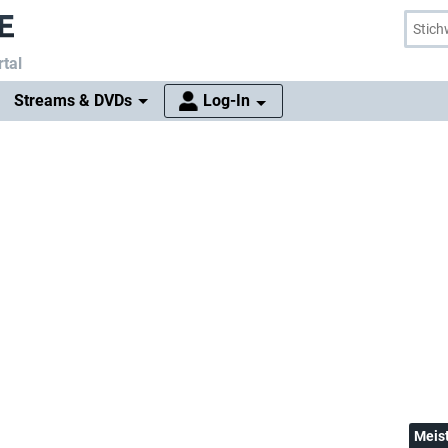
tal
Streams & DVDs
Log-In
Meis