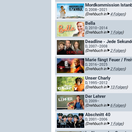
Mordkommission Istanb
D, 2008–2021
(Drehbuch in
4 Folgen
)
Bella
D, 2010–2014
(Drehbuch in
1 Folge
)
Deadline - Jede Sekund
D, 2007–2008
(Drehbuch in
2 Folgen
)
Marie fängt Feuer / Fre
D, 2016–2025
(Drehbuch in
2 Folgen
)
Unser Charly
D, 1995–2012
(Drehbuch in
13 Folgen
)
Der Lehrer
D, 2009–
(Drehbuch in
6 Folgen
)
Abschnitt 40
D, 2001–2006
(Drehbuch in
1 Folge
)