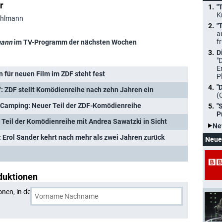
r
"
K
Kuhlmann
"
a
f
mann
im TV-Programm der nächsten Wochen
D
"
E
 für neuen Film im ZDF steht fest
P
"
": ZDF stellt Komödienreihe nach zehn Jahren ein
(
 Camping: Neuer Teil der ZDF-Komödienreihe
"
P
 Teil der Komödienreihe mit Andrea Sawatzki in Sicht
Ne
 Erol Sander kehrt nach mehr als zwei Jahren zurück
Neue
duktionen
onen, in denen
Stefan Kuhlmann
und eine weitere Person