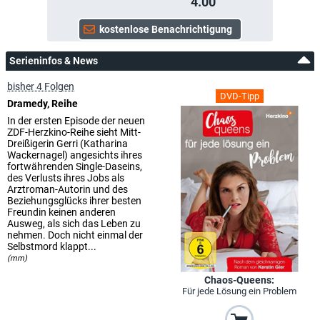
4.00
Serieninfos & News
bisher 4 Folgen
DVD-Tipp
Dramedy, Reihe
In der ersten Episode der neuen
ZDF-Herzkino-Reihe sieht Mitt-
Dreißigerin Gerri (Katharina
Wackernagel) angesichts ihres
fortwährenden Single-Daseins,
des Verlusts ihres Jobs als
Arztroman-Autorin und des
Beziehungsglücks ihrer besten
Freundin keinen anderen
Ausweg, als sich das Leben zu
nehmen. Doch nicht einmal der
Selbstmord klappt...
(mm)
Chaos-Queens:
Für jede Lösung ein Problem