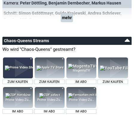
Kamera:
Peter Döttling
,
Benjamin Dernbecher
,
Markus Hausen
Schnitt:
Simon Gstöttmayr
,
Guido Krajewski
,
Andrea Schriever
,
mehr
Bernhard Wießner
Chaos-Queens Streams
Wo wird "Chaos-Queens" gestreamt?
MagentaTV
ZUM KAUFEN
ZUM KAUFEN
IM ABO
ZUM KAUFEN
Prime Video Zusatz-Kanäle
Prime Video Zusatz-Kanäle
Prime Video Zusatz-Kanäle
IM ABO
IM ABO
IM ABO