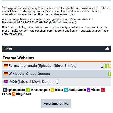
*
Transparenzhinweis: Für gekennzeichnete Links erhalten wir Provisionen im Rahmen
eines Affiliate-Partnerprogramms. Das bedeutet keine Mehrkosten für Käufer,
unterstützt uns aber bei der Finanzierung dieser Website.
Alle Preisangaben ohne Gewähr, Preise ggf. plus Porto & Versandkosten.
Preisstand: 07.08.2026 03:00 GMT+1 (
Mehr Informationen
)
Bestimmte Inhalte, die auf dieser Website angezeigt werden, stammen von Amazon.
Diese Inhalte werden "wie besehen" bereitgestellt und können jederzeit geändert oder
entfernt werden.
Links
Externe Websites
Fernsehserien.de (Episodenführer & Infos)
E
I
B
Wikipedia: Chaos-Queens
I
IMDb
(Internet Movie Database)
E
Episodenliste
I
Inhaltsangabe
B
Bilder
A
Audio/Musik
V
Videos
F
Forum
N
Blog/News
weitere Links