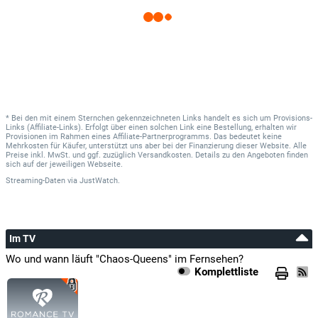
* Bei den mit einem Sternchen gekennzeichneten Links handelt es sich um Provisions-
Links (Affiliate-Links). Erfolgt über einen solchen Link eine Bestellung, erhalten wir
Provisionen im Rahmen eines Affiliate-Partnerprogramms. Das bedeutet keine
Mehrkosten für Käufer, unterstützt uns aber bei der Finanzierung dieser Website. Alle
Preise inkl. MwSt. und ggf. zuzüglich Versandkosten. Details zu den Angeboten finden
sich auf der jeweiligen Webseite.
Streaming-Daten
via
JustWatch.
Im TV
Wo und wann läuft "Chaos-Queens" im Fernsehen?
Komplettliste