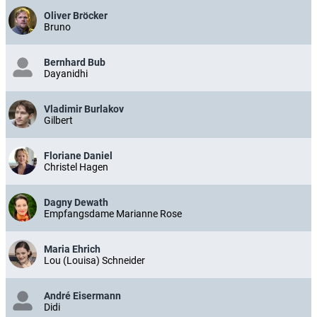
Oliver Bröcker
Bruno
Bernhard Bub
Dayanidhi
Vladimir Burlakov
Gilbert
Floriane Daniel
Christel Hagen
Dagny Dewath
Empfangsdame Marianne Rose
Maria Ehrich
Lou (Louisa) Schneider
André Eisermann
Didi