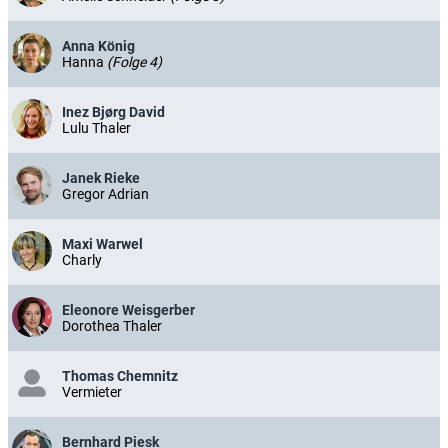
Anna König
Hanna
(Folge 4)
Inez Bjørg David
Lulu Thaler
Janek Rieke
Gregor Adrian
Maxi Warwel
Charly
Eleonore Weisgerber
Dorothea Thaler
Thomas Chemnitz
Vermieter
Bernhard Piesk