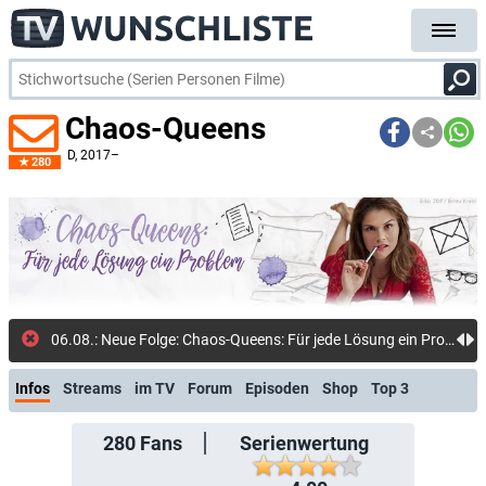
Chaos-Queens
D
, 2017–
280
06.08.: Neue Folge: Chaos-Queens: Für jede Lösung ein Problem (Fernsehen mit Herz)
Infos
Streams
im TV
Forum
Episoden
Shop
Top 3
280
Fans
Serienwertung