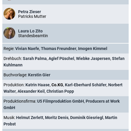
Petra Zieser
Patricks Mutter
Laura Lo Zito
Standesbeamtin
Regie:
Vivian Naefe
,
Thomas Freundner
,
Imogen Kimmel
Drehbuch:
Sarah Palma
,
Aglef Püschel
,
Wiebke Jaspersen
,
Stefan
Kuhlmann
Buchvorlage:
Kerstin Gier
Produktion:
Katrin Haase
,
Co.KG
,
Karl-Eberhard Schäfer
,
Norbert
Walter
,
Alexander Keil
,
Christian Popp
Produktionsfirma:
U5 Filmproduktion GmbH
,
Producers at Work
GmbH
Musik:
Helmut Zerlett
,
Moritz Denis
,
Dominik Giesriegl
,
Martin
Probst