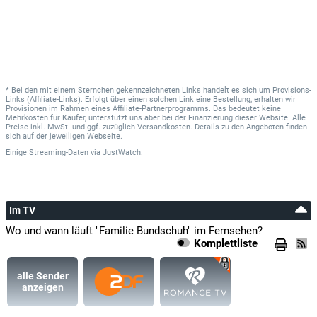
* Bei den mit einem Sternchen gekennzeichneten Links handelt es sich um Provisions-
Links (Affiliate-Links). Erfolgt über einen solchen Link eine Bestellung, erhalten wir
Provisionen im Rahmen eines Affiliate-Partnerprogramms. Das bedeutet keine
Mehrkosten für Käufer, unterstützt uns aber bei der Finanzierung dieser Website. Alle
Preise inkl. MwSt. und ggf. zuzüglich Versandkosten. Details zu den Angeboten finden
sich auf der jeweiligen Webseite.
Einige Streaming-Daten
via
JustWatch.
Im TV
Wo und wann läuft "Familie Bundschuh" im Fernsehen?
Komplettliste
alle Sender
anzeigen