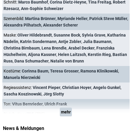
Schnitt:
Marco Baumhof
,
Corina Dietz-Heyne
,
Tina Freitag
,
Robert
Rzesacz
,
Ann-Sophie Schweizer
Szenenbild:
Martina Brünner
,
Myriande Heller
,
Patrick Steve Müller
,
Alexandra Pilhatsch
,
Alexander Scherer
Maske:
Oliver Hildebrandt
,
Susanne Bock
,
Sylvia Grave
,
Katharina
Nädelin
,
Katrin Sondermann
,
Antje Zobler
,
Julia Baumann
,
Christina Birnbaum
,
Lena Brendle
,
Arabel Decker
,
Franziska
Hüchelheim
,
Aljona Kassner
,
Helen Laitzsch
,
Kerstin Rieg
,
Bastian
Russ
,
Dana Schumacher
,
Natalie von Brunn
Kostüme:
Corinna Baum
,
Teresa Grosser
,
Ramona Klinikowski
,
Manuela Nierzwicki
Regieassistenz:
Vincent Pieper
,
Christian Hoyer
,
Angelo Gunkel
,
Sascha Koszinowski
,
Jörg Slotty
Ton:
Vitus Bernrieder
,
Ulrich Frank
mehr
Distribution:
ZDF
(ZDF)
News & Meldungen