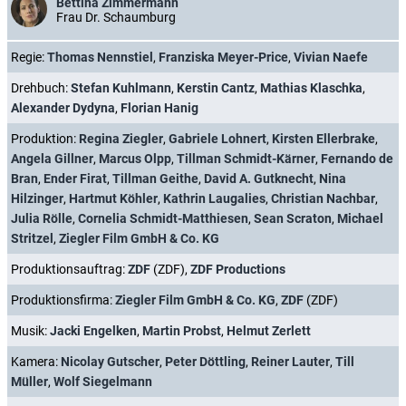
Bettina Zimmermann
Frau Dr. Schaumburg
Regie:
Thomas Nennstiel
,
Franziska Meyer-Price
,
Vivian Naefe
Drehbuch:
Stefan Kuhlmann
,
Kerstin Cantz
,
Mathias Klaschka
,
Alexander Dydyna
,
Florian Hanig
Produktion:
Regina Ziegler
,
Gabriele Lohnert
,
Kirsten Ellerbrake
,
Angela Gillner
,
Marcus Olpp
,
Tillman Schmidt-Kärner
,
Fernando de
Bran
,
Ender Firat
,
Tillman Geithe
,
David A. Gutknecht
,
Nina
Hilzinger
,
Hartmut Köhler
,
Kathrin Laugalies
,
Christian Nachbar
,
Julia Rölle
,
Cornelia Schmidt-Matthiesen
,
Sean Scraton
,
Michael
Stritzel
,
Ziegler Film GmbH & Co. KG
Produktionsauftrag:
ZDF
(ZDF),
ZDF Productions
Produktionsfirma:
Ziegler Film GmbH & Co. KG
,
ZDF
(ZDF)
Musik:
Jacki Engelken
,
Martin Probst
,
Helmut Zerlett
Kamera:
Nicolay Gutscher
,
Peter Döttling
,
Reiner Lauter
,
Till
Müller
,
Wolf Siegelmann