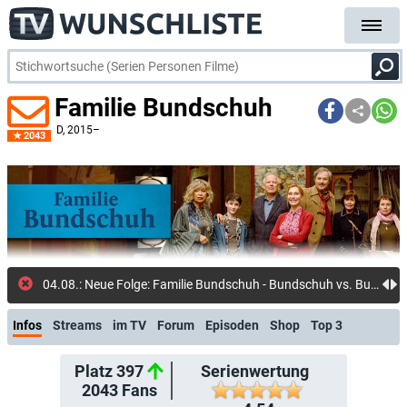
Familie Bundschuh
D
, 2015–
2043
04.08.: Neue Folge: Familie Bundschuh - Bundschuh vs. Bundschuh (WOW Channel)
Infos
Streams
im TV
Forum
Episoden
Shop
Top 3
Platz 397
Serienwertung
2043
Fans