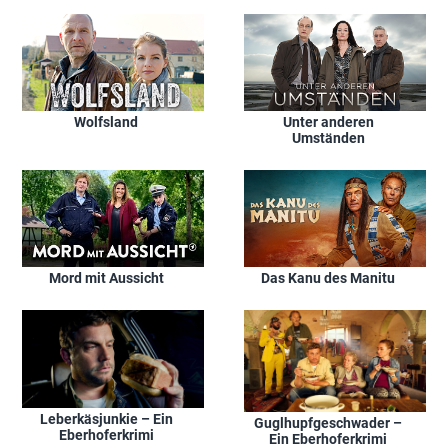
Wolfsland
Unter anderen
Umständen
Mord mit Aussicht
Das Kanu des Manitu
Leberkäsjunkie – Ein
Guglhupfgeschwader –
Eberhoferkrimi
Ein Eberhoferkrimi