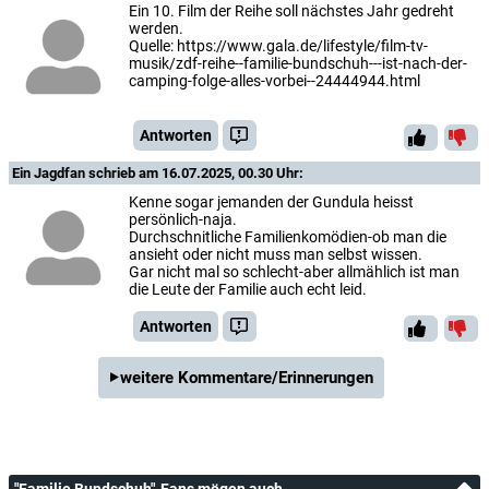
Ein 10. Film der Reihe soll nächstes Jahr gedreht
werden.
Quelle: https://www.gala.de/lifestyle/film-tv-
musik/zdf-reihe--familie-bundschuh---ist-nach-der-
camping-folge-alles-vorbei--24444944.html
Antworten
Ein Jagdfan
schrieb am 16.07.2025, 00.30 Uhr:
Kenne sogar jemanden der Gundula heisst
persönlich-naja.
Durchschnitliche Familienkomödien-ob man die
ansieht oder nicht muss man selbst wissen.
Gar nicht mal so schlecht-aber allmählich ist man
die Leute der Familie auch echt leid.
Antworten
weitere Kommentare/Erinnerungen
"Familie Bundschuh"-Fans mögen auch