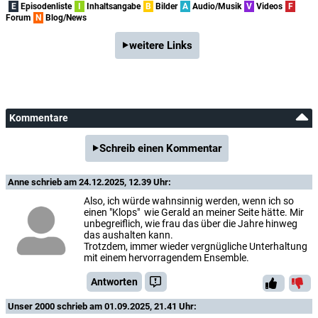
E
Episodenliste
I
Inhaltsangabe
B
Bilder
A
Audio/Musik
V
Videos
F
Forum
N
Blog/News
weitere Links
Kommentare
Schreib einen Kommentar
Anne
schrieb am 24.12.2025, 12.39 Uhr:
Also, ich würde wahnsinnig werden, wenn ich so
einen "Klops" wie Gerald an meiner Seite hätte. Mir
unbegreiflich, wie frau das über die Jahre hinweg
das aushalten kann.
Trotzdem, immer wieder vergnügliche Unterhaltung
mit einem hervorragendem Ensemble.
Antworten
Unser 2000
schrieb am 01.09.2025, 21.41 Uhr: