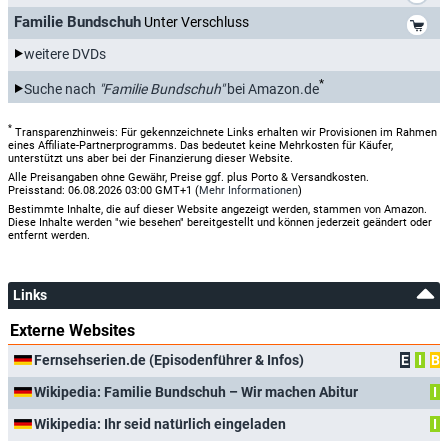
*
Familie Bundschuh
Unter Verschluss
weitere DVDs
*
Suche nach
"Familie Bundschuh"
bei Amazon.de
*
Transparenzhinweis: Für gekennzeichnete Links erhalten wir Provisionen im Rahmen
eines Affiliate-Partnerprogramms. Das bedeutet keine Mehrkosten für Käufer,
unterstützt uns aber bei der Finanzierung dieser Website.
Alle Preisangaben ohne Gewähr, Preise ggf. plus Porto & Versandkosten.
Preisstand: 06.08.2026 03:00 GMT+1 (
Mehr Informationen
)
Bestimmte Inhalte, die auf dieser Website angezeigt werden, stammen von Amazon.
Diese Inhalte werden "wie besehen" bereitgestellt und können jederzeit geändert oder
entfernt werden.
Links
Externe Websites
Fernsehserien.de (Episodenführer & Infos)
E
I
B
Wikipedia: Familie Bundschuh – Wir machen Abitur
I
Wikipedia: Ihr seid natürlich eingeladen
I