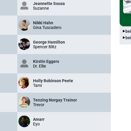
Jeannette Sousa
Suzanne
Nikki Hahn
Gina Tuscadero
be
be
George Hamilton
Spencer Blitz
Kirstin Eggers
Dr. Ellie
Holly Robinson Peete
Tami
Tenzing Norgay Trainor
Trevor
Amarr
Eyo