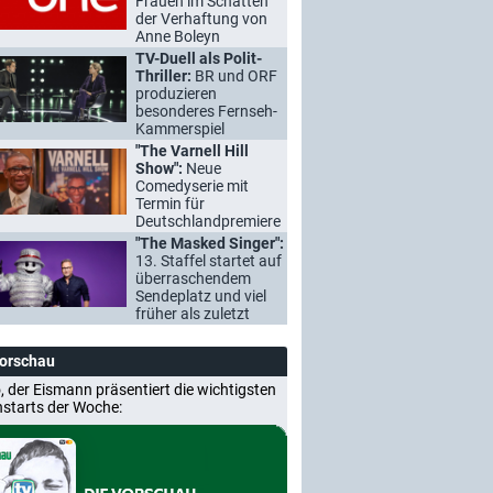
Frauen im Schatten
der Verhaftung von
Anne Boleyn
TV-Duell als Polit-
Thriller:
BR und ORF
produzieren
besonderes Fernseh-
Kammerspiel
"The Varnell Hill
Show":
Neue
Comedyserie mit
Termin für
Deutschlandpremiere
"The Masked Singer":
13. Staffel startet auf
überraschendem
Sendeplatz und viel
früher als zuletzt
Vorschau
, der Eismann präsentiert die wichtigsten
nstarts der Woche: