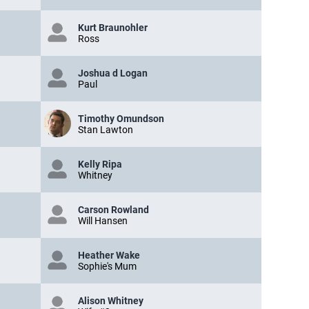
Kurt Braunohler
Ross
Joshua d Logan
Paul
Timothy Omundson
Stan Lawton
Kelly Ripa
Whitney
Carson Rowland
Will Hansen
Heather Wake
Sophie's Mum
Alison Whitney