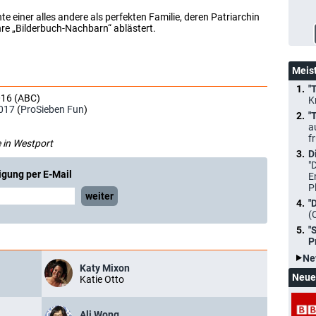
e einer alles andere als perfekten Familie, deren Patriarchin
re „Bilderbuch-Nachbarn“ ablästert.
Meis
"
016 (ABC)
K
017
(
ProSieben Fun
)
"
a
f
e in Westport
D
"
igung per E-Mail
E
P
weiter
"
(
"
P
Ne
Katy Mixon
Neue
Katie Otto
Ali Wong