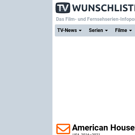
Das Film- und Fernsehserien-Infopor
TV-News
Serien
Filme
American House