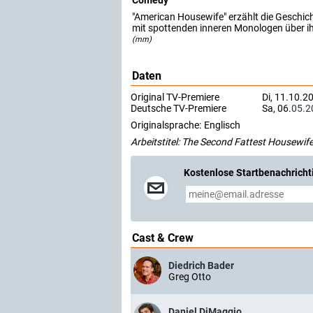
"American Housewife" erzählt die Geschicht
mit spottenden inneren Monologen über ih
(mm)
Daten
Original TV-Premiere
Di, 11.10.2
Deutsche TV-Premiere
Sa, 06.
05.2
Originalsprache:
Englisch
Arbeitstitel: The Second Fattest Housewif
Kostenlose Startbenachricht
Cast & Crew
Diedrich Bader
Greg Otto
Daniel DiMaggio