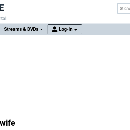
tal
Streams & DVDs
Log-In
wife