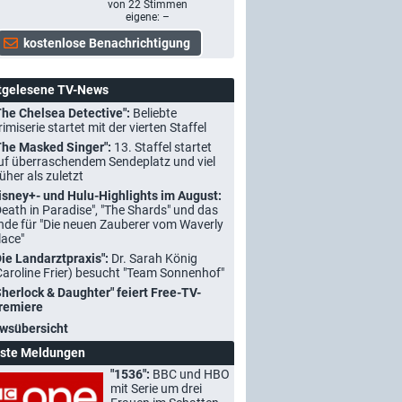
von
22
Stimmen
eigene: –
tgelesene TV-News
The Chelsea Detective":
Beliebte
rimiserie startet mit der vierten Staffel
The Masked Singer":
13. Staffel startet
uf überraschendem Sendeplatz und viel
rüher als zuletzt
isney+- und Hulu-Highlights im August:
Death in Paradise", "The Shards" und das
nde für "Die neuen Zauberer vom Waverly
lace"
Die Landarztpraxis":
Dr. Sarah König
Caroline Frier) besucht "Team Sonnenhof"
Sherlock & Daughter" feiert Free-TV-
remiere
wsübersicht
ste Meldungen
"1536":
BBC und HBO
mit Serie um drei