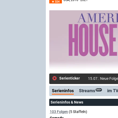
USA
, 2016–2021
324
Serienticker
15.07.: Neue Folg
Serieninfos
Streams
im T
500+
Serieninfos & News
103 Folgen
(5 Staffeln)
Comedy