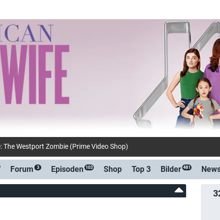
e: The Westport Zombie (Prime Video Shop)
V
Forum
Episoden
Shop
Top 3
Bilder
New
3
103
481
3