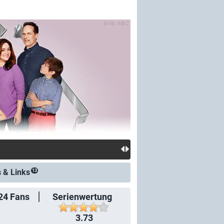
s &
Links
13
24
Fans
Serienwertung
3.73