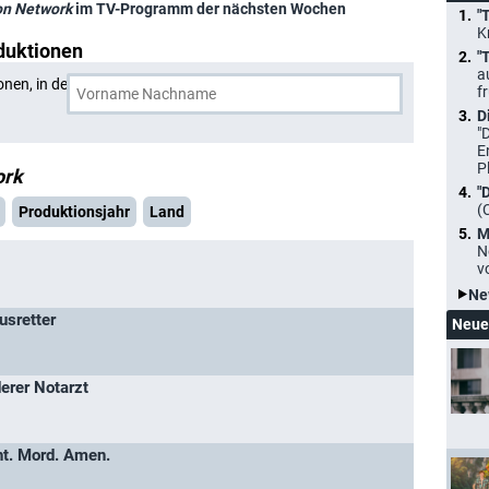
on Network
im TV-Programm der nächsten Wochen
"
K
duktionen
"
a
onen, in denen
CTV Television Network
und eine weitere
f
D
"
E
P
ork
"
(
Produktionsjahr
Land
M
N
v
Ne
usretter
Neue
erer Notarzt
ht. Mord. Amen.