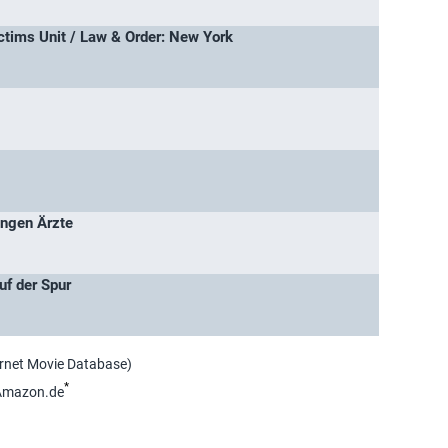
ctims Unit / Law & Order: New York
ungen Ärzte
uf der Spur
ernet Movie Database)
*
Amazon.de