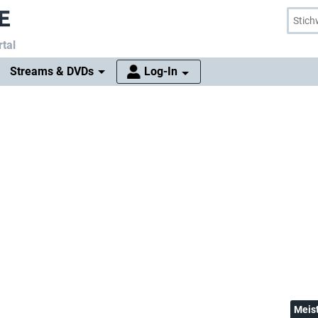
tal
Streams & DVDs
Log-In
Meis