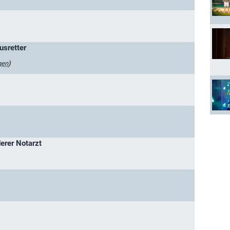
usretter
gen
)
erer Notarzt