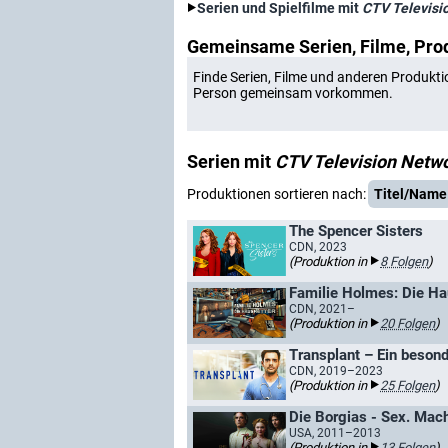
Serien und Spielfilme mit
CTV Televisi
Gemeinsame Serien, Filme, Pro
Finde Serien, Filme und anderen Produkti
Person gemeinsam vorkommen.
Serien mit
CTV Television Netw
Produktionen sortieren nach:
Titel/Name
The Spencer Sisters
CDN, 2023
(Produktion in
8 Folgen
)
Familie Holmes: Die Ha
CDN, 2021–
(Produktion in
20 Folgen
)
Transplant – Ein besond
CDN, 2019–2023
(Produktion in
25 Folgen
)
Die Borgias - Sex. Mac
USA, 2011–2013
(Produktion in
13 Folgen
)