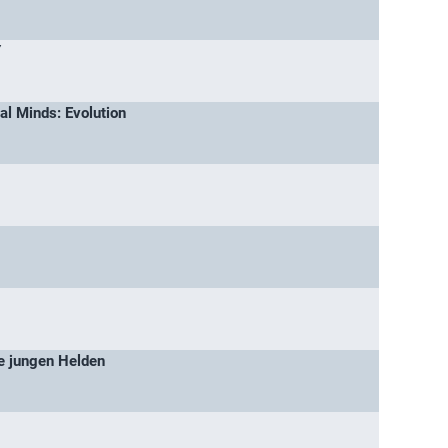
Y
al Minds: Evolution
ie jungen Helden