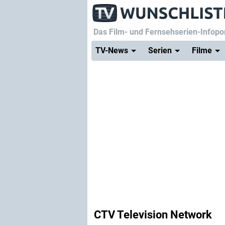
Das Film- und Fernsehserien-Infopor
TV-News
Serien
Filme
CTV Television Network