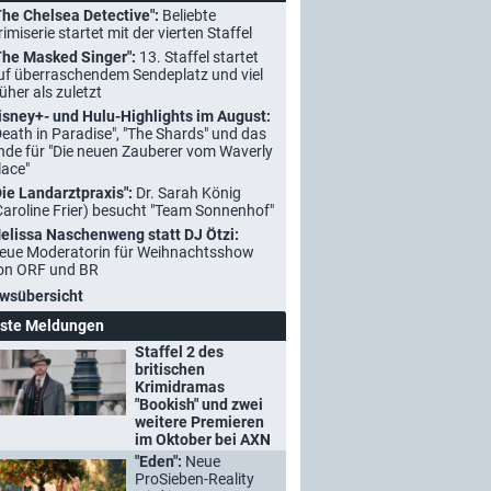
The Chelsea Detective":
Beliebte
rimiserie startet mit der vierten Staffel
The Masked Singer":
13. Staffel startet
uf überraschendem Sendeplatz und viel
rüher als zuletzt
isney+- und Hulu-Highlights im August:
Death in Paradise", "The Shards" und das
nde für "Die neuen Zauberer vom Waverly
lace"
Die Landarztpraxis":
Dr. Sarah König
Caroline Frier) besucht "Team Sonnenhof"
elissa Naschenweng statt DJ Ötzi:
eue Moderatorin für Weihnachtsshow
on ORF und BR
wsübersicht
ste Meldungen
Staffel 2 des
britischen
Krimidramas
"Bookish" und zwei
weitere Premieren
im Oktober bei AXN
"Eden":
Neue
ProSieben-Reality