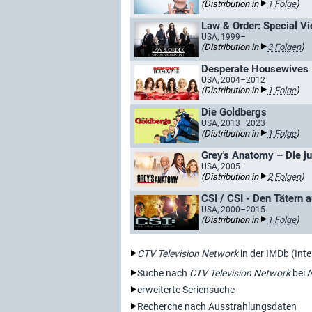
(Distribution in
1 Folge
)
Law & Order: Special Vi
USA, 1999–
(Distribution in
3 Folgen
)
Desperate Housewives
USA, 2004–2012
(Distribution in
1 Folge
)
Die Goldbergs
USA, 2013–2023
(Distribution in
1 Folge
)
Grey's Anatomy – Die j
USA, 2005–
(Distribution in
2 Folgen
)
CSI / CSI - Den Tätern a
USA, 2000–2015
(Distribution in
1 Folge
)
CTV Television Network
in der IMDb (Int
Suche nach
CTV Television Network
bei 
erweiterte Seriensuche
Recherche nach Ausstrahlungsdaten