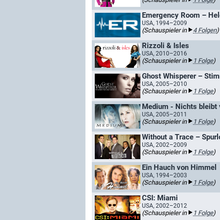
Emergency Room – Held
USA, 1994–2009
(Schauspieler in
4 Folgen
)
Rizzoli & Isles
USA, 2010–2016
(Schauspieler in
1 Folge
)
Ghost Whisperer – Sti
USA, 2005–2010
(Schauspieler in
1 Folge
)
Medium - Nichts bleibt
USA, 2005–2011
(Schauspieler in
1 Folge
)
Without a Trace – Spur
USA, 2002–2009
(Schauspieler in
1 Folge
)
Ein Hauch von Himmel
USA, 1994–2003
(Schauspieler in
1 Folge
)
CSI: Miami
USA, 2002–2012
(Schauspieler in
1 Folge
)