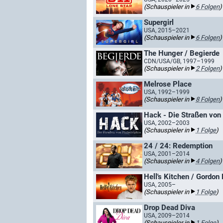
(Schauspieler in
6 Folgen
)
Supergirl
USA, 2015–2021
(Schauspieler in
6 Folgen
)
The Hunger / Begierde
CDN/USA/GB, 1997–1999
(Schauspieler in
2 Folgen
)
Melrose Place
USA, 1992–1999
(Schauspieler in
8 Folgen
)
Hack - Die Straßen von 
USA, 2002–2003
(Schauspieler in
1 Folge
)
24 / 24: Redemption
USA, 2001–2014
(Schauspieler in
4 Folgen
)
Hell's Kitchen / Gordo
USA, 2005–
(Schauspieler in
1 Folge
)
Drop Dead Diva
USA, 2009–2014
(Schauspieler in
1 Folge
)