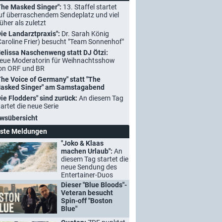
The Masked Singer":
13. Staffel startet
uf überraschendem Sendeplatz und viel
rüher als zuletzt
Die Landarztpraxis":
Dr. Sarah König
Caroline Frier) besucht "Team Sonnenhof"
elissa Naschenweng statt DJ Ötzi:
eue Moderatorin für Weihnachtsshow
on ORF und BR
The Voice of Germany" statt "The
asked Singer" am Samstagabend
Die Flodders" sind zurück:
An diesem Tag
tartet die neue Serie
wsübersicht
ste Meldungen
"Joko & Klaas
machen Urlaub":
An
diesem Tag startet die
neue Sendung des
Entertainer-Duos
Dieser "Blue Bloods"-
Veteran besucht
Spin-off "Boston
Blue"