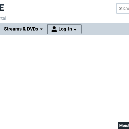
tal
Streams & DVDs
Log-In
Meis