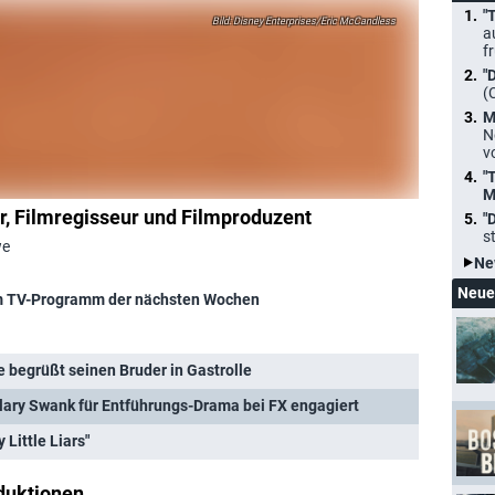
"
Disney Enterprises/Eric McCandless
a
f
"
(
M
N
v
"
M
, Filmregisseur und Filmproduzent
"
s
we
Ne
Neue
 TV-Programm der nächsten Wochen
e begrüßt seinen Bruder in Gastrolle
ilary Swank für Entführungs-Drama bei FX engagiert
 Little Liars"
duktionen