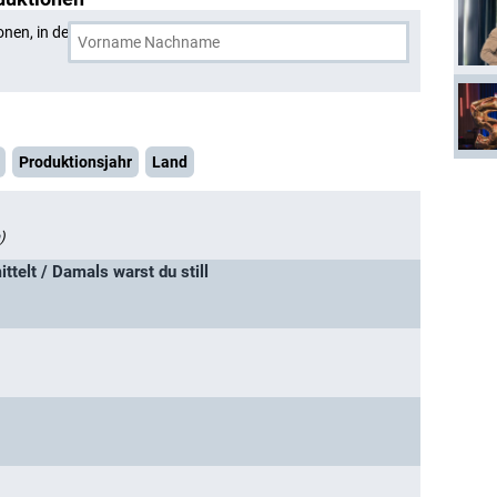
onen, in denen
Chad Lowe
und eine weitere Person
Produktionsjahr
Land
)
ttelt / Damals warst du still