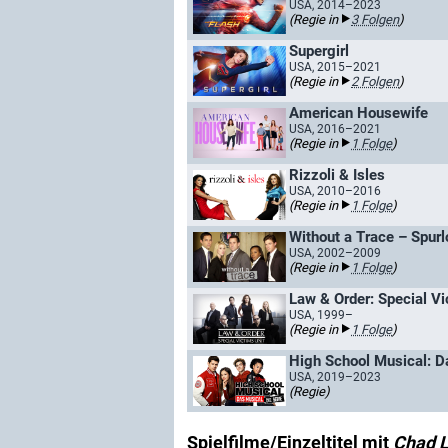
USA, 2014–2023
(Regie in
3 Folgen
)
Supergirl
USA, 2015–2021
(Regie in
2 Folgen
)
American Housewife
USA, 2016–2021
(Regie in
1 Folge
)
Rizzoli & Isles
USA, 2010–2016
(Regie in
1 Folge
)
Without a Trace – Spur
USA, 2002–2009
(Regie in
1 Folge
)
Law & Order: Special Vi
USA, 1999–
(Regie in
1 Folge
)
High School Musical: Da
USA, 2019–2023
(Regie)
Spielfilme/Einzeltitel mit
Chad 