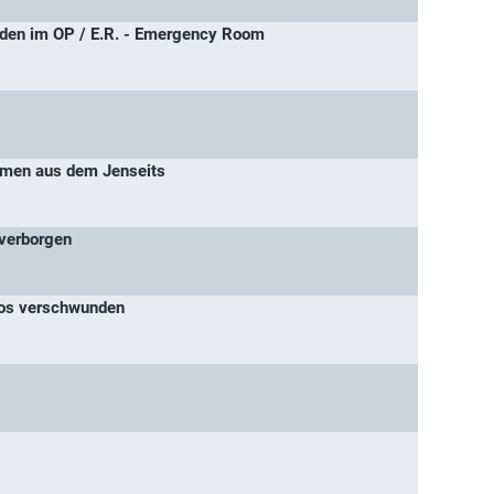
en im OP / E.R. - Emergency Room
mmen aus dem Jenseits
 verborgen
los verschwunden