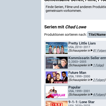
Finde Serien, Filme und anderen Produkti
gemeinsam vorkommen.
Serien mit
Chad Lowe
Produktionen sortieren nach:
Titel/Name
Pretty Little Liars
USA, 2010–2017
(Schauspieler in
81 Folgen
Kommissarin Seiler ermi
D, 2003–2005
(Schauspieler in
1 Folge
)
Future Man
USA, 1999–2000
(Schauspieler in
2 Folgen
)
Popular
USA, 1999–2001
(Schauspieler in
4 Folgen
)
9-1-1: Lone Star
USA, 2020–2025