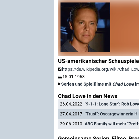
US-amerikanischer Schauspieler
https://de.wikipedia.org/wiki/Chad_Lo
15.01.1968
Serien und Spielfilme mit
Chad Lowe
im
Chad Lowe in den News
26.04.2022
"9-1-1: Lone Star": Rob Low
27.04.2017
"Trust": Oscargewinnerin H
29.06.2010
ABC Family will mehr "Pretty
Gemeinsame Serien, Filme, Pro