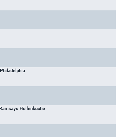
Philadelphia
n Ramsays Höllenküche