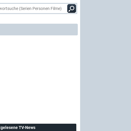
tgelesene TV-News