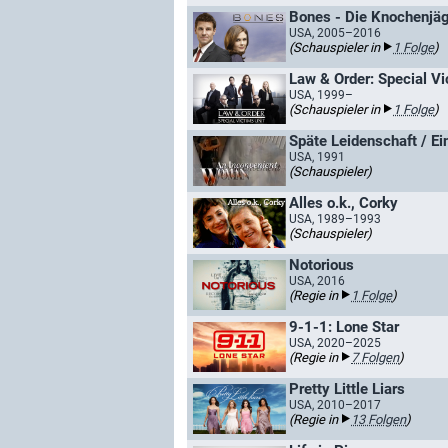
Bones - Die Knochenjäg
USA, 2005–2016
(Schauspieler in
1 Folge
)
Law & Order: Special Vi
USA, 1999–
(Schauspieler in
1 Folge
)
Späte Leidenschaft / E
USA, 1991
(Schauspieler)
Alles o.k., Corky
USA, 1989–1993
(Schauspieler)
Notorious
USA, 2016
(Regie in
1 Folge
)
9-1-1: Lone Star
USA, 2020–2025
(Regie in
7 Folgen
)
Pretty Little Liars
USA, 2010–2017
(Regie in
13 Folgen
)