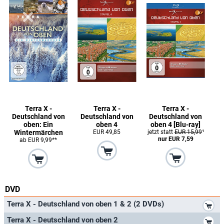
Terra X -
Terra X -
Terra X -
Deutschland von
Deutschland von
Deutschland von
oben: Ein
oben 4
oben 4 [Blu-ray]
Wintermärchen
EUR 49,85
jetzt statt
EUR 15,99
¹
nur EUR 7,59
ab EUR 9,99**
DVD
*
Terra X - Deutschland von oben 1 & 2 (2 DVDs)
*
Terra X - Deutschland von oben 2