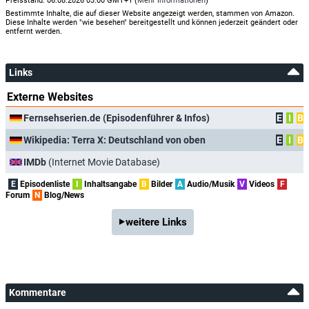
Preisstand: 06.08.2026 03:00 GMT+1 (
Mehr Informationen
)
Bestimmte Inhalte, die auf dieser Website angezeigt werden, stammen von Amazon.
Diese Inhalte werden "wie besehen" bereitgestellt und können jederzeit geändert oder
entfernt werden.
Links
Externe Websites
Fernsehserien.de (Episodenführer & Infos)
E
I
B
Wikipedia: Terra X: Deutschland von oben
E
I
B
IMDb
(Internet Movie Database)
E
Episodenliste
I
Inhaltsangabe
B
Bilder
A
Audio/Musik
V
Videos
F
Forum
N
Blog/News
weitere Links
Kommentare