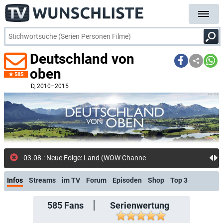
Deutschland von
oben
585
D
, 2010–2015
03.08.: Neue Folge: Land (WOW Channel)
Infos
Streams
im TV
Forum
Episoden
Shop
Top 3
585
Fans
Serienwertung