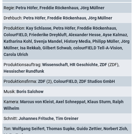
Regie:
Petra Höfer
,
Freddie Röckenhaus
,
Jörg Müllner
Drehbuch:
Petra Höfer
,
Freddie Röckenhaus
,
Jörg Müllner
Produktion:
Kay Schlasse
,
Petra Höfer
,
Freddie Röckenhaus
,
ColourFIELD
,
Friederike Dreykluft
,
Alexander Hesse
,
Ayse Kalmaz
,
Katharina Kohl
,
Svenja Mandel
,
History Media
,
Philipp Müller
,
Jörg
Müllner
,
Isa Rekkab
,
Gilbert Schwab
,
colourFIELD Tell-A-Vision
,
Carola Ulrich
Produktionsauftrag:
Wissenschaft
,
HR Geschichte
,
ZDF
(ZDF),
Hessischer Rundfunk
Produktionsfirma:
ZDF
(2),
ColourFIELD
,
ZDF Studios GmbH
Musik:
Boris Salchow
Kamera:
Marcus von Kleist
,
Axel Schneppat
,
Klaus Sturm
,
Ralph
Wilhelm
Schnitt:
Johannes Fritsche
,
Tim Greiner
Ton:
Wolfgang Seifert
,
Thomas Supke
,
Guido Zettier
,
Norbert Zich
,