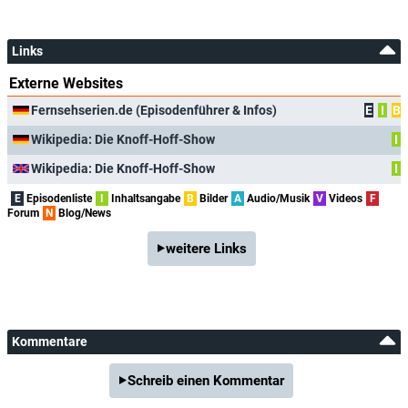
Links
Externe Websites
Fernsehserien.de (Episodenführer & Infos)
E
I
B
Wikipedia: Die Knoff-Hoff-Show
I
Wikipedia: Die Knoff-Hoff-Show
I
E
Episodenliste
I
Inhaltsangabe
B
Bilder
A
Audio/Musik
V
Videos
F
Forum
N
Blog/News
weitere Links
Kommentare
Schreib einen Kommentar