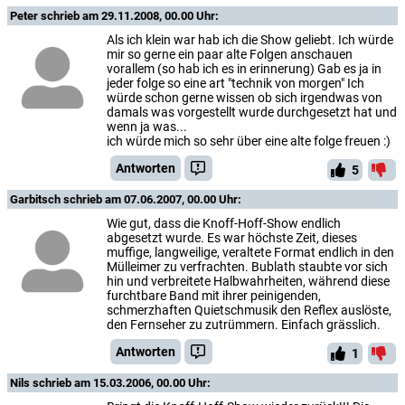
Peter
schrieb am 29.11.2008, 00.00 Uhr:
Als ich klein war hab ich die Show geliebt. Ich würde
mir so gerne ein paar alte Folgen anschauen
vorallem (so hab ich es in erinnerung) Gab es ja in
jeder folge so eine art "technik von morgen" Ich
würde schon gerne wissen ob sich irgendwas von
damals was vorgestellt wurde durchgesetzt hat und
wenn ja was...
ich würde mich so sehr über eine alte folge freuen :)
Antworten
5
Garbitsch
schrieb am 07.06.2007, 00.00 Uhr:
Wie gut, dass die Knoff-Hoff-Show endlich
abgesetzt wurde. Es war höchste Zeit, dieses
muffige, langweilige, veraltete Format endlich in den
Mülleimer zu verfrachten. Bublath staubte vor sich
hin und verbreitete Halbwahrheiten, während diese
furchtbare Band mit ihrer peinigenden,
schmerzhaften Quietschmusik den Reflex auslöste,
den Fernseher zu zutrümmern. Einfach grässlich.
Antworten
1
Nils
schrieb am 15.03.2006, 00.00 Uhr: