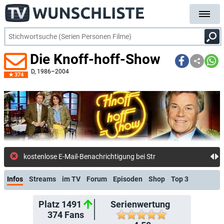
Die Knoff-hoff-Show
D
, 1986–2004
374
kostenlose E-Mail-Benachrichtigung bei Streaming- oder TV-Start
Infos
Streams
im TV
Forum
Episoden
Shop
Top 3
Platz 1491
Serienwertung
374
Fans