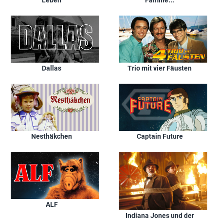
Dallas
Trio mit vier Fäusten
Nesthäkchen
Captain Future
ALF
Indiana Jones und der