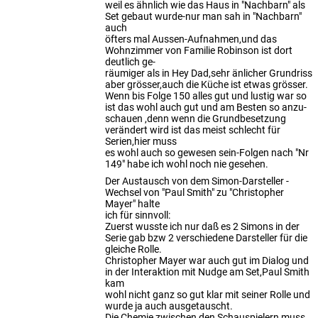
weil es ähnlich wie das Haus in "Nachbarn" als
Set gebaut wurde-nur man sah in "Nachbarn"
auch
öfters mal Aussen-Aufnahmen,und das
Wohnzimmer von Familie Robinson ist dort
deutlich ge-
räumiger als in Hey Dad,sehr änlicher Grundriss
aber grösser,auch die Küche ist etwas grösser.
Wenn bis Folge 150 alles gut und lustig war so
ist das wohl auch gut und am Besten so anzu-
schauen ,denn wenn die Grundbesetzung
verändert wird ist das meist schlecht für
Serien,hier muss
es wohl auch so gewesen sein-Folgen nach "Nr
149" habe ich wohl noch nie gesehen.
Der Austausch von dem Simon-Darsteller -
Wechsel von "Paul Smith" zu "Christopher
Mayer" halte
ich für sinnvoll:
Zuerst wusste ich nur daß es 2 Simons in der
Serie gab bzw 2 verschiedene Darsteller für die
gleiche Rolle.
Christopher Mayer war auch gut im Dialog und
in der Interaktion mit Nudge am Set,Paul Smith
kam
wohl nicht ganz so gut klar mit seiner Rolle und
wurde ja auch ausgetauscht.
Die Chemie zwischen den Schauspielern muss