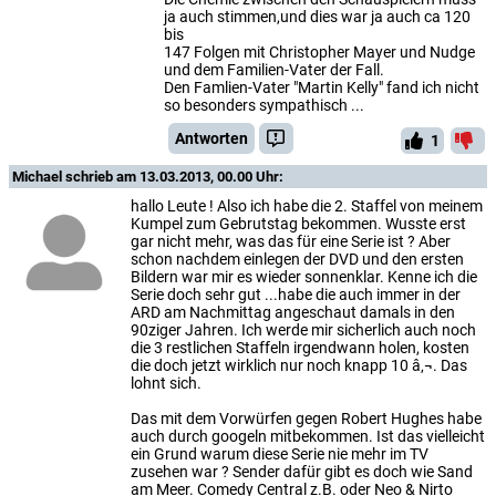
ja auch stimmen,und dies war ja auch ca 120
bis
147 Folgen mit Christopher Mayer und Nudge
und dem Familien-Vater der Fall.
Den Famlien-Vater "Martin Kelly" fand ich nicht
so besonders sympathisch ...
Antworten
1
Michael
schrieb am 13.03.2013, 00.00 Uhr:
hallo Leute ! Also ich habe die 2. Staffel von meinem
Kumpel zum Gebrutstag bekommen. Wusste erst
gar nicht mehr, was das für eine Serie ist ? Aber
schon nachdem einlegen der DVD und den ersten
Bildern war mir es wieder sonnenklar. Kenne ich die
Serie doch sehr gut ...habe die auch immer in der
ARD am Nachmittag angeschaut damals in den
90ziger Jahren. Ich werde mir sicherlich auch noch
die 3 restlichen Staffeln irgendwann holen, kosten
die doch jetzt wirklich nur noch knapp 10 â‚¬. Das
lohnt sich.
Das mit dem Vorwürfen gegen Robert Hughes habe
auch durch googeln mitbekommen. Ist das vielleicht
ein Grund warum diese Serie nie mehr im TV
zusehen war ? Sender dafür gibt es doch wie Sand
am Meer. Comedy Central z.B. oder Neo & Nirto