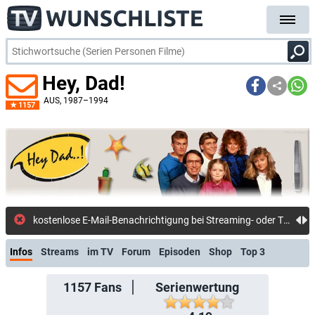
Hey, Dad!
AUS
, 1987–1994
1157
kostenlose E-Mail-Benachrichtigung bei Streaming- oder TV-Start
Infos
Streams
im TV
Forum
Episoden
Shop
Top 3
1157
Fans
Serienwertung