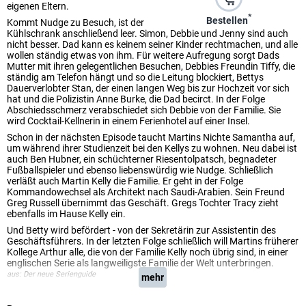
eigenen Eltern.
*
Bestellen
Kommt Nudge zu Besuch, ist der
Kühlschrank anschließend leer. Simon, Debbie und Jenny sind auch
nicht besser. Dad kann es keinem seiner Kinder rechtmachen, und alle
wollen ständig etwas von ihm. Für weitere Aufregung sorgt Dads
Mutter mit ihren gelegentlichen Besuchen, Debbies Freundin Tiffy, die
ständig am Telefon hängt und so die Leitung blockiert, Bettys
Dauerverlobter Stan, der einen langen Weg bis zur Hochzeit vor sich
hat und die Polizistin Anne Burke, die Dad becirct. In der Folge
Abschiedsschmerz verabschiedet sich Debbie von der Familie. Sie
wird Cocktail-Kellnerin in einem Ferienhotel auf einer Insel.
Schon in der nächsten Episode taucht Martins Nichte Samantha auf,
um während ihrer Studienzeit bei den Kellys zu wohnen. Neu dabei ist
auch Ben Hubner, ein schüchterner Riesentolpatsch, begnadeter
Fußballspieler und ebenso liebenswürdig wie Nudge. Schließlich
verläßt auch Martin Kelly die Familie. Er geht in der Folge
Kommandowechsel als Architekt nach Saudi-Arabien. Sein Freund
Greg Russell übernimmt das Geschäft. Gregs Tochter Tracy zieht
ebenfalls im Hause Kelly ein.
Und Betty wird befördert - von der Sekretärin zur Assistentin des
Geschäftsführers. In der letzten Folge schließlich will Martins früherer
Kollege Arthur alle, die von der Familie Kelly noch übrig sind, in einer
englischen Serie als langweiligste Familie der Welt unterbringen.
aus: Der neue Serienguide
mehr