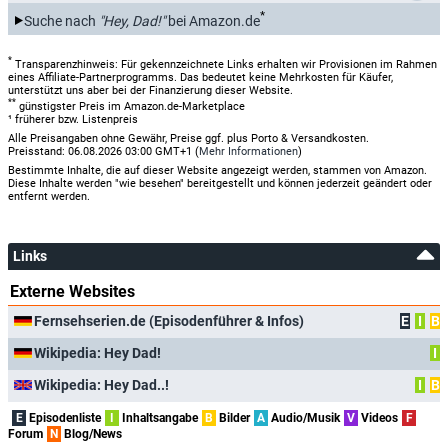
*
Suche nach
"Hey, Dad!"
bei Amazon.de
*
Transparenzhinweis: Für gekennzeichnete Links erhalten wir Provisionen im Rahmen
eines Affiliate-Partnerprogramms. Das bedeutet keine Mehrkosten für Käufer,
unterstützt uns aber bei der Finanzierung dieser Website.
**
günstigster Preis im Amazon.de-Marketplace
¹ früherer bzw. Listenpreis
Alle Preisangaben ohne Gewähr, Preise ggf. plus Porto & Versandkosten.
Preisstand: 06.08.2026 03:00 GMT+1 (
Mehr Informationen
)
Bestimmte Inhalte, die auf dieser Website angezeigt werden, stammen von Amazon.
Diese Inhalte werden "wie besehen" bereitgestellt und können jederzeit geändert oder
entfernt werden.
Links
Externe Websites
Fernsehserien.de (Episodenführer & Infos)
E
I
B
Wikipedia: Hey Dad!
I
Wikipedia: Hey Dad..!
I
B
E
Episodenliste
I
Inhaltsangabe
B
Bilder
A
Audio/Musik
V
Videos
F
Forum
N
Blog/News