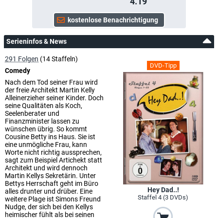
4.19
Serieninfos & News
291 Folgen
(14 Staffeln)
DVD-Tipp
Comedy
Nach dem Tod seiner Frau wird
der freie Architekt Martin Kelly
Alleinerzieher seiner Kinder. Doch
seine Qualitäten als Koch,
Seelenberater und
Finanzminister lassen zu
wünschen übrig. So kommt
Cousine Betty ins Haus. Sie ist
eine unmögliche Frau, kann
Worte nicht richtig aussprechen,
sagt zum Beispiel Artichekt statt
Architekt und wird dennoch
Martin Kellys Sekretärin. Unter
Bettys Herrschaft geht im Büro
Hey Dad..!
alles drunter und drüber. Eine
Staffel 4 (3 DVDs)
weitere Plage ist Simons Freund
Nudge, der sich bei den Kellys
heimischer fühlt als bei seinen