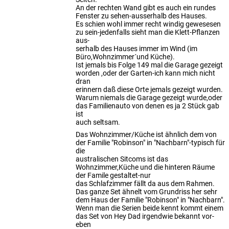
An der rechten Wand gibt es auch ein rundes
Fenster zu sehen-ausserhalb des Hauses.
Es schien wohl immer recht windig gewesesen
zu sein-jedenfalls sieht man die Klett-Pflanzen
aus-
serhalb des Hauses immer im Wind (im
Büro,Wohnzimmer´und Küche).
Ist jemals bis Folge 149 mal die Garage gezeigt
worden ,oder der Garten-ich kann mich nicht
dran
erinnern daß diese Orte jemals gezeigt wurden.
Warum niemals die Garage gezeigt wurde,oder
das Familienauto von denen es ja 2 Stück gab
ist
auch seltsam.
Das Wohnzimmer/Küche ist ähnlich dem von
der Familie "Robinson" in "Nachbarn"-typisch für
die
australischen Sitcoms ist das
Wohnzimmer,Küche und die hinteren Räume
der Famile gestaltet-nur
das Schlafzimmer fällt da aus dem Rahmen.
Das ganze Set ähnelt vom Grundriss her sehr
dem Haus der Familie "Robinson" in "Nachbarn".
Wenn man die Serien beide kennt kommt einem
das Set von Hey Dad irgendwie bekannt vor-
eben