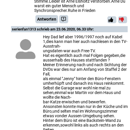
Stimme.Leider ist Arne Elsholtz verstorben.Arne Du
warst ein guter Mensch und
Synchronsprecher.Ruhe in Frieden
Antworten
serienfan1313
schrieb am 23.06.2020, 06.33 Uhr:
Hey Dad lief aber 1996/1997 noch auf Kabel
1,dies kann man hier auch nachlesen in den TV-
Ausstrah-
ungsdaten-war auch Free-TV.
Hat es eigentlich auch mal Folgen gegeben,die
ausserhalb des Hauses stattfanden ?
Meiner Erinnerung nach und nach Sichtung der
DVDs war dies nur am Anfang von Staffel 2 der
Fall,
als einmal "Jenny" hinter den Büro-Fenstern
umherhüpft und danach ins Haus reinkommt.
Selbst die Garage war wohl nie mal zu
sehen,einmal war Martin vor dem Haus und
wollte die Nach-
bar-Katze erwischen und bewerfen.
Ansonsten konnte man nur in der Küche und im
Büro,und selten mal im Wohnungszimmer
etwas vonder Aussen-Umgebung sehen.
Hinter dem Büro ist eine Backstein-Wand zu
erkennen,sowohl links als auch rechts an den
Seiten.