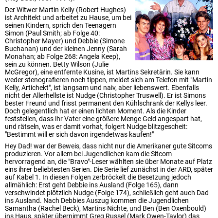
Der Witwer Martin Kelly (Robert Hughes)
ist Architekt und arbeitet zu Hause, um bei
seinen Kindern, sprich den Teenagern
Simon (Paul Smith; ab Folge 40:
Christopher Mayer) und Debbie (Simone
Buchanan) und der kleinen Jenny (Sarah
Monahan; ab Folge 268: Angela Keep),
sein zu können. Betty Wilson (Julie
McGregor), eine entfernte Kusine, ist Martins Sekretärin. Sie kann
weder stenografieren noch tippen, meldet sich am Telefon mit "Martin
Kelly, Artichekt", ist langsam und naiv, aber liebenswert. Ebenfalls
nicht der Allerhellste ist Nudge (Christopher Truswell). Er ist Simons
bester Freund und frisst permanent den Kühlschrank der Kellys leer.
Doch gelegentlich hat er einen lichten Moment. Als die Kinder
feststellen, dass ihr Vater eine größere Menge Geld angespart hat,
und rätseln, was er damit vorhat, folgert Nudge blitzgescheit:
"Bestimmt will er sich davon irgendetwas kaufen!"
Hey Dad! war der Beweis, dass nicht nur die Amerikaner gute Sitcoms
produzieren. Vor allem bei Jugendlichen kam die Sitcom
hervorragend an, die "Bravo"-Leser wählten sie über Monate auf Platz
eins ihrer beliebtesten Serien. Die Serie lief zunächst in der ARD, später
auf Kabel 1. In diesen Folgen zerbröckelt die Besetzung jedoch
allmählich: Erst geht Debbie ins Ausland (Folge 165), dann
verschwindet plötzlich Nudge (Folge 174), schließlich geht auch Dad
ins Ausland. Nach Debbies Auszug kommen die Jugendlichen
Samantha (Rachel Beck), Martins Nichte, und Ben (Ben Oxenbould)
ins Haus, später übernimmt Greg Russel (Mark Owen-Taylor) das