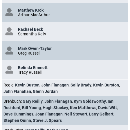
Matthew Krok
Arthur MacArthur
Rachael Beck
Samantha Kelly
Mark Owen-Taylor
Greg Russell
Belinda Emmett
Tracy Russell
Regie:
Kevin Buston
,
John Flanagan
,
Sally Brady
,
Kevin Burston
,
John Flanahan
,
Glenn Jordan
Drehbuch:
Gary Reilly
,
John Flanagan
,
Kym Goldsworthy
,
Ian
Rochford
,
Bill Young
,
Hugh Stuckey
,
Ken Matthews
,
David Witt
,
Dave Cummings
,
Joan Flanagan
,
Neil Stewart
,
Larry Gelbart
,
Stephen Quinn
,
Steve J. Spears