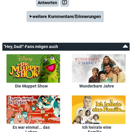
Antworten
weitere Kommentare/Erinnerungen
"Hey, Dad!"-Fans mögen auch
Die Muppet Show
Wunderbare Jahre
Es war einmal... das
Ich heirate eine
Leben
Familie...