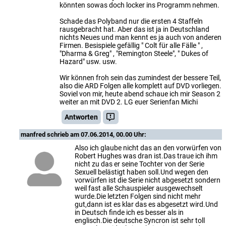
könnten sowas doch locker ins Programm nehmen.
Schade das Polyband nur die ersten 4 Staffeln
rausgebracht hat. Aber das ist ja in Deutschland
nichts Neues und man kennt es ja auch von anderen
Firmen. Besispiele gefällig " Colt für alle Fälle " ,
"Dharma & Greg" , "Remington Steele", " Dukes of
Hazard" usw. usw.
Wir können froh sein das zumindest der bessere Teil,
also die ARD Folgen alle komplett auf DVD vorliegen.
Soviel von mir, heute abend schaue ich mir Season 2
weiter an mit DVD 2. LG euer Serienfan Michi
Antworten
manfred
schrieb am 07.06.2014, 00.00 Uhr:
Also ich glaube nicht das an den vorwürfen von
Robert Hughes was dran ist.Das traue ich ihm
nicht zu das er seine Tochter von der Serie
Sexuell belästigt haben soll.Und wegen den
vorwürfen ist die Serie nicht abgesetzt sondern
weil fast alle Schauspieler ausgewechselt
wurde.Die letzten Folgen sind nicht mehr
gut,dann ist es klar das es abgesetzt wird.Und
in Deutsch finde ich es besser als in
englisch.Die deutsche Syncron ist sehr toll