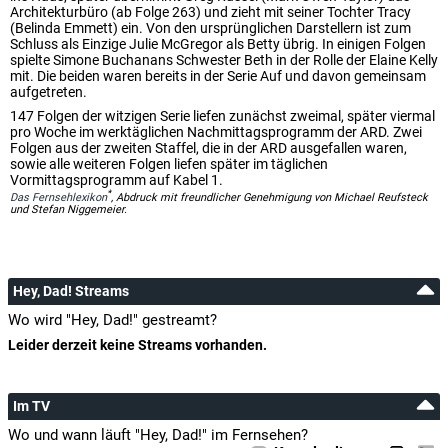
Architekturbüro (ab Folge 263) und zieht mit seiner Tochter Tracy
(Belinda Emmett) ein. Von den ursprünglichen Darstellern ist zum
Schluss als Einzige Julie McGregor als Betty übrig. In einigen Folgen
spielte Simone Buchanans Schwester Beth in der Rolle der Elaine Kelly
mit. Die beiden waren bereits in der Serie Auf und davon gemeinsam
aufgetreten.
147 Folgen der witzigen Serie liefen zunächst zweimal, später viermal
pro Woche im werktäglichen Nachmittagsprogramm der ARD. Zwei
Folgen aus der zweiten Staffel, die in der ARD ausgefallen waren,
sowie alle weiteren Folgen liefen später im täglichen
Vormittagsprogramm auf Kabel 1.
*
Das Fernsehlexikon
, Abdruck mit freundlicher Genehmigung von Michael Reufsteck
und Stefan Niggemeier.
Hey, Dad! Streams
Wo wird "Hey, Dad!" gestreamt?
Leider derzeit keine Streams vorhanden.
Im TV
Wo und wann läuft "Hey, Dad!" im Fernsehen?