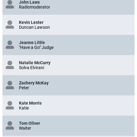
John Laws
Radiomoderator
Kevin Lester
Duncan Lawson
Jeanne Little
"Have a Go" Judge
Natalie McCurry
Solva Elvirani
Zachery McKay
Peter
Kate Morris
Katie
Tom Oliver
Waiter