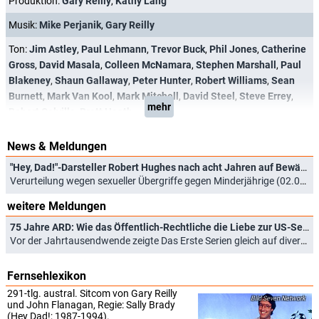
Produktion:
Gary Reilly
,
Kathy Lang
Musik:
Mike Perjanik
,
Gary Reilly
Ton:
Jim Astley
,
Paul Lehmann
,
Trevor Buck
,
Phil Jones
,
Catherine
Gross
,
David Masala
,
Colleen McNamara
,
Stephen Marshall
,
Paul
Blakeney
,
Shaun Gallaway
,
Peter Hunter
,
Robert Williams
,
Sean
Burnett
,
Mark Van Kool
,
Mark Mitchell
,
David Steel
,
Steve Errey
,
mehr
Robert Colville
,
Brett Heath
News & Meldungen
"Hey, Dad!"-Darsteller Robert Hughes nach acht Jahren auf Bewährung frei
Verurteilung wegen sexueller Übergriffe gegen Minderjährige (02.06.2022)
weitere Meldungen
75 Jahre ARD: Wie das Öffentlich-Rechtliche die Liebe zur US-Serie pflanzte
Vor der Jahrtausendwende zeigte Das Erste Serien gleich auf diversen Plätzen (03.05.2025)
Fernsehlexikon
291-tlg. austral. Sitcom von Gary Reilly
Seven Network
und John Flanagan, Regie: Sally Brady
(Hey Dad!; 1987-1994).