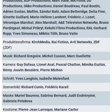
Productions
,
ASP Productions
,
Marc Vadé
,
MA Films
,
DD
Productions
,
Okko Productions
,
Daniel Boudreau
,
Paul Boutin
,
Adrien Scolan
,
Mafilm
,
Sándor Baló
,
Adam Betteridge
,
Delia Fine
,
Ginette Guillard
,
Marie-Hélène Lambret
,
Frédéric J. Lozet
,
Véronique Marchat
,
Alex Marshall
,
A&E Television Networks
,
Bruno
Perdrigeat
,
Michal Prikryl
,
Kekchi Films Productions
,
RAI
,
Gerhard
Rupp
,
Yves Simoneau
,
Miklós Tóth
,
Bruno Vatin
Produktionsfirma:
KirchMedia
,
Rai Fiction
,
A+E Networks
,
ZDF
(ZDF)
Musik:
Richard Gregoire
,
Michel Cusson
,
Marc Ouellette
Kamera:
Guy Dufaux
,
Lionel Acat
,
Pascal Chatton
,
Mónika Esztán
,
Rémy Jouvin-Bessière
,
Pierre Michon
Schnitt:
Yves Langlois
,
Isabelle Malenfant
Szenenbild:
Richard Cunin
,
Frédéric Karali
Maske:
Muriel Baurens
,
Sabrina Bernard
,
Judit Endrényiné
,
Gabriela Polakova
Kostüme:
Pierre-Jean Larroque
,
Mariane Carter