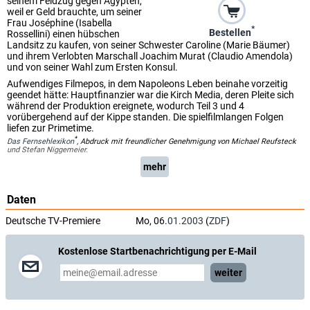
seinem Feldzug gegen Ägypten,
weil er Geld brauchte, um seiner
Frau Joséphine (Isabella
*
Bestellen
Rossellini) einen hübschen
Landsitz zu kaufen, von seiner Schwester Caroline (Marie Bäumer)
und ihrem Verlobten Marschall Joachim Murat (Claudio Amendola)
und von seiner Wahl zum Ersten Konsul.
Aufwendiges Filmepos, in dem Napoleons Leben beinahe vorzeitig
geendet hätte: Hauptfinanzier war die Kirch Media, deren Pleite sich
während der Produktion ereignete, wodurch Teil 3 und 4
vorübergehend auf der Kippe standen. Die spielfilmlangen Folgen
liefen zur Primetime.
*
Das Fernsehlexikon
, Abdruck mit freundlicher Genehmigung von Michael Reufsteck
und Stefan Niggemeier.
mehr
Daten
Deutsche TV-Premiere
Mo, 06.
01.2003
(
ZDF
)
Kostenlose Startbenachrichtigung per E-Mail
weiter