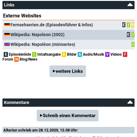
Links
Externe Websites
Fernsehserien.de (Episodenführer & Infos)
E
I
B
Wikipedia: Napoleon (2002)
E
I
Wikipedia: Napoléon (miniseries)
I
E
Episodenliste
I
Inhaltsangabe
B
Bilder
A
Audio/Musik
V
Videos
F
Forum
N
Blog/News
weitere Links
Kommentare
Schreib einen Kommentar
Altarian
schrieb am 28.12.2020, 12.08 Uhr: