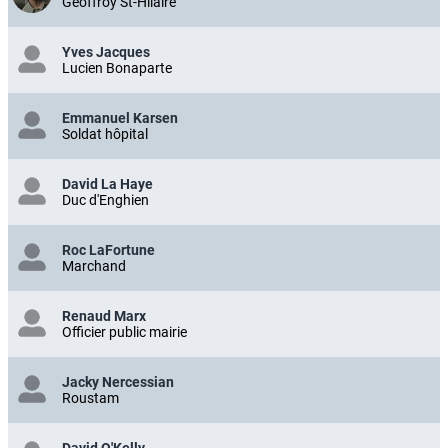
Geoffroy St-Hilaire
Yves Jacques
Lucien Bonaparte
Emmanuel Karsen
Soldat hôpital
David La Haye
Duc d'Enghien
Roc LaFortune
Marchand
Renaud Marx
Officier public mairie
Jacky Nercessian
Roustam