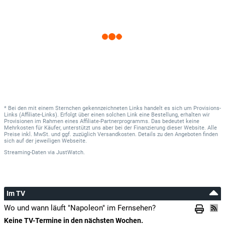
* Bei den mit einem Sternchen gekennzeichneten Links handelt es sich um Provisions-
Links (Affiliate-Links). Erfolgt über einen solchen Link eine Bestellung, erhalten wir
Provisionen im Rahmen eines Affiliate-Partnerprogramms. Das bedeutet keine
Mehrkosten für Käufer, unterstützt uns aber bei der Finanzierung dieser Website. Alle
Preise inkl. MwSt. und ggf. zuzüglich Versandkosten. Details zu den Angeboten finden
sich auf der jeweiligen Webseite.
Streaming-Daten
via
JustWatch.
Im TV
Wo und wann läuft "Napoleon" im Fernsehen?
Keine TV-Termine in den nächsten Wochen.