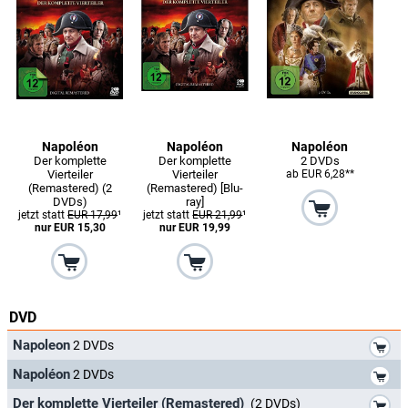
Napoléon
Napoléon
Napoléon
Der komplette
Der komplette
2 DVDs
Vierteiler
Vierteiler
ab EUR 6,28**
(Remastered) (2
(Remastered) [Blu-
DVDs)
ray]
jetzt statt
EUR 17,99
¹
jetzt statt
EUR 21,99
¹
nur EUR 15,30
nur EUR 19,99
DVD
*
Napoleon
2 DVDs
*
Napoléon
2 DVDs
*
Der komplette Vierteiler (Remastered)
(2 DVDs)