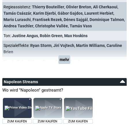
Regieassistenz:
Thierry Bouteiller
,
Olivier Breton
,
Ali Cherkaoui
,
Tamás Császár
,
Karim Djerbi
,
Gábor Gajdos
,
Laurent Herbiet
,
Mario Luraschi
,
Frantisek Rezek
,
Dénes Sajgál
,
Dominique Talmon
,
Andrea Taschler
,
Christophe Vallée
,
Tamás Vass
Ton:
Justine Angus
,
Robin Green
,
Max Hoskins
Spezialeffekte:
Ryan Storm
,
Jirí Vojtech
,
Martin Williams
,
Caroline
Brien
mehr
Stunts:
Peter Katona
,
Domonkos Pardanyi
Napoleon Streams
Wo wird "Napoleon" gestreamt?
ZUM KAUFEN
ZUM KAUFEN
ZUM KAUFEN