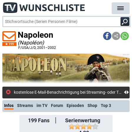
Napoleon
(Napoléon)
199
F/USA/J/D
, 2001–2002
kostenlose E-Mail-Benachrichtigung bei Streaming- oder TV-Start
Infos
Streams
im TV
Forum
Episoden
Shop
Top 3
199
Fans
Serienwertung