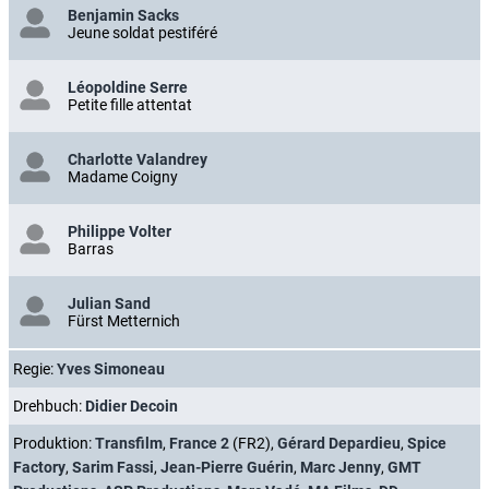
Benjamin Sacks
Jeune soldat pestiféré
Léopoldine Serre
Petite fille attentat
Charlotte Valandrey
Madame Coigny
Philippe Volter
Barras
Julian Sand
Fürst Metternich
Regie:
Yves Simoneau
Drehbuch:
Didier Decoin
Produktion:
Transfilm
,
France 2
(FR2),
Gérard Depardieu
,
Spice
Factory
,
Sarim Fassi
,
Jean-Pierre Guérin
,
Marc Jenny
,
GMT