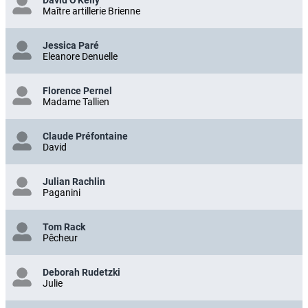
David O'Kelly
Maître artillerie Brienne
Jessica Paré
Eleanore Denuelle
Florence Pernel
Madame Tallien
Claude Préfontaine
David
Julian Rachlin
Paganini
Tom Rack
Pêcheur
Deborah Rudetzki
Julie