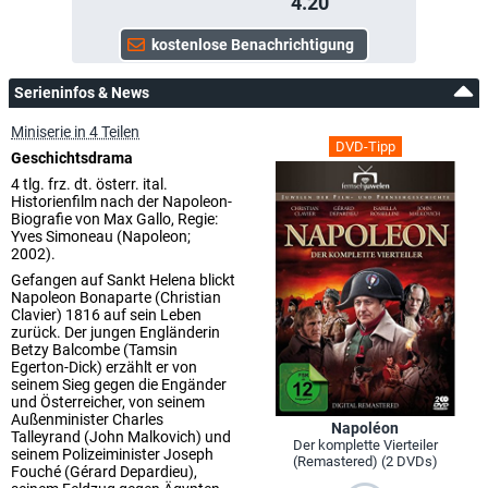
4.20
Serieninfos & News
Miniserie in 4 Teilen
DVD-Tipp
Geschichtsdrama
4 tlg. frz. dt. österr. ital.
Historienfilm nach der Napoleon-
Biografie von Max Gallo, Regie:
Yves Simoneau (Napoleon;
2002).
Gefangen auf Sankt Helena blickt
Napoleon Bonaparte (Christian
Clavier) 1816 auf sein Leben
zurück. Der jungen Engländerin
Betzy Balcombe (Tamsin
Egerton-Dick) erzählt er von
seinem Sieg gegen die Engänder
und Österreicher, von seinem
Außenminister Charles
Napoléon
Talleyrand (John Malkovich) und
Der komplette Vierteiler
seinem Polizeiminister Joseph
(Remastered) (2 DVDs)
Fouché (Gérard Depardieu),