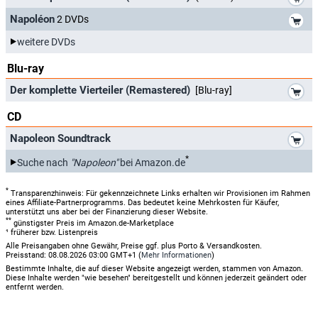
*
Napoléon
2 DVDs
weitere DVDs
Blu-ray
*
Der komplette Vierteiler (Remastered)
[Blu-ray]
CD
*
Napoleon Soundtrack
*
Suche nach
"Napoleon"
bei Amazon.de
*
Transparenzhinweis: Für gekennzeichnete Links erhalten wir Provisionen im Rahmen
eines Affiliate-Partnerprogramms. Das bedeutet keine Mehrkosten für Käufer,
unterstützt uns aber bei der Finanzierung dieser Website.
**
günstigster Preis im Amazon.de-Marketplace
¹ früherer bzw. Listenpreis
Alle Preisangaben ohne Gewähr, Preise ggf. plus Porto & Versandkosten.
Preisstand: 08.08.2026 03:00 GMT+1 (
Mehr Informationen
)
Bestimmte Inhalte, die auf dieser Website angezeigt werden, stammen von Amazon.
Diese Inhalte werden "wie besehen" bereitgestellt und können jederzeit geändert oder
entfernt werden.