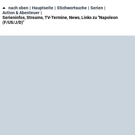
nach oben
Hauptseite
Stichwortsuche
Serien
Action & Abenteuer
Serieninfos, Streams, TV-Termine, News, Links zu "Napoleon
(F/US/J/D)"