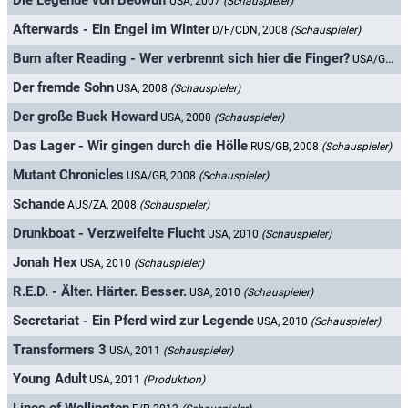
Die Legende von Beowulf
USA, 2007
(Schauspieler)
Afterwards - Ein Engel im Winter
D/F/CDN, 2008
(Schauspieler)
Burn after Reading - Wer verbrennt sich hier die Finger?
USA/GB/F, 2008
Der fremde Sohn
USA, 2008
(Schauspieler)
Der große Buck Howard
USA, 2008
(Schauspieler)
Das Lager - Wir gingen durch die Hölle
RUS/GB, 2008
(Schauspieler)
Mutant Chronicles
USA/GB, 2008
(Schauspieler)
Schande
AUS/ZA, 2008
(Schauspieler)
Drunkboat - Verzweifelte Flucht
USA, 2010
(Schauspieler)
Jonah Hex
USA, 2010
(Schauspieler)
R.E.D. - Älter. Härter. Besser.
USA, 2010
(Schauspieler)
Secretariat - Ein Pferd wird zur Legende
USA, 2010
(Schauspieler)
Transformers 3
USA, 2011
(Schauspieler)
Young Adult
USA, 2011
(Produktion)