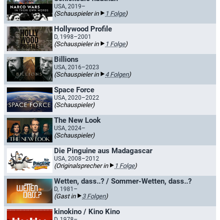
USA, 2019–
(Schauspieler in
1 Folge
)
Hollywood Profile
D, 1998–2001
(Schauspieler in
1 Folge
)
Billions
USA, 2016–2023
(Schauspieler in
4 Folgen
)
Space Force
USA, 2020–2022
(Schauspieler)
The New Look
USA, 2024–
(Schauspieler)
Die Pinguine aus Madagascar
USA, 2008–2012
(Originalsprecher in
1 Folge
)
Wetten, dass..? / Sommer-Wetten, dass..?
D, 1981–
(Gast in
3 Folgen
)
kinokino / Kino Kino
D, 1978–