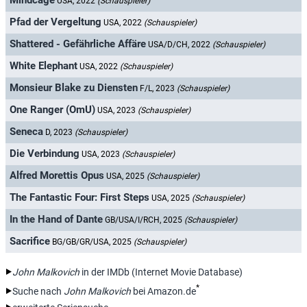
Mindcage
USA, 2022
(Schauspieler)
Pfad der Vergeltung
USA, 2022
(Schauspieler)
Shattered - Gefährliche Affäre
USA/D/CH, 2022
(Schauspieler)
White Elephant
USA, 2022
(Schauspieler)
Monsieur Blake zu Diensten
F/L, 2023
(Schauspieler)
One Ranger (OmU)
USA, 2023
(Schauspieler)
Seneca
D, 2023
(Schauspieler)
Die Verbindung
USA, 2023
(Schauspieler)
Alfred Morettis Opus
USA, 2025
(Schauspieler)
The Fantastic Four: First Steps
USA, 2025
(Schauspieler)
In the Hand of Dante
GB/USA/I/RCH, 2025
(Schauspieler)
Sacrifice
BG/GB/GR/USA, 2025
(Schauspieler)
John Malkovich
in der IMDb (Internet Movie Database)
*
Suche nach
John Malkovich
bei Amazon.de