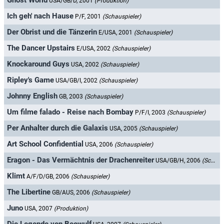
Ghost World
USA/GB/D, 2001
(Produktion)
Ich geh' nach Hause
P/F, 2001
(Schauspieler)
Der Obrist und die Tänzerin
E/USA, 2001
(Schauspieler)
The Dancer Upstairs
E/USA, 2002
(Schauspieler)
Knockaround Guys
USA, 2002
(Schauspieler)
Ripley's Game
USA/GB/I, 2002
(Schauspieler)
Johnny English
GB, 2003
(Schauspieler)
Um filme falado - Reise nach Bombay
P/F/I, 2003
(Schauspieler)
Per Anhalter durch die Galaxis
USA, 2005
(Schauspieler)
Art School Confidential
USA, 2006
(Schauspieler)
Eragon - Das Vermächtnis der Drachenreiter
USA/GB/H, 2006
(Schauspieler)
Klimt
A/F/D/GB, 2006
(Schauspieler)
The Libertine
GB/AUS, 2006
(Schauspieler)
Juno
USA, 2007
(Produktion)