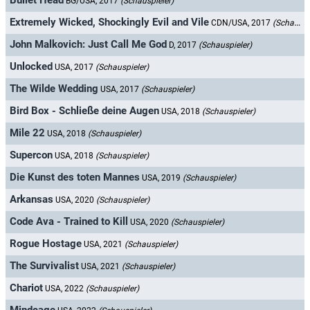
Bullet Head
BG/USA, 2017
(Schauspieler)
Extremely Wicked, Shockingly Evil and Vile
CDN/USA, 2017
(Schauspieler)
John Malkovich: Just Call Me God
D, 2017
(Schauspieler)
Unlocked
USA, 2017
(Schauspieler)
The Wilde Wedding
USA, 2017
(Schauspieler)
Bird Box - Schließe deine Augen
USA, 2018
(Schauspieler)
Mile 22
USA, 2018
(Schauspieler)
Supercon
USA, 2018
(Schauspieler)
Die Kunst des toten Mannes
USA, 2019
(Schauspieler)
Arkansas
USA, 2020
(Schauspieler)
Code Ava - Trained to Kill
USA, 2020
(Schauspieler)
Rogue Hostage
USA, 2021
(Schauspieler)
The Survivalist
USA, 2021
(Schauspieler)
Chariot
USA, 2022
(Schauspieler)