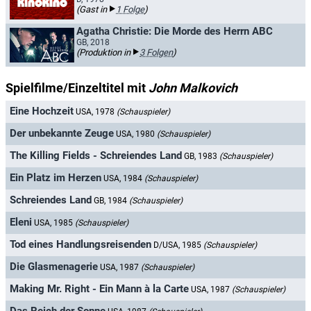
(Gast in
1 Folge
)
Agatha Christie: Die Morde des Herrn ABC
GB, 2018
(Produktion in
3 Folgen
)
Spielfilme/Einzeltitel mit
John Malkovich
Eine Hochzeit
USA, 1978
(Schauspieler)
Der unbekannte Zeuge
USA, 1980
(Schauspieler)
The Killing Fields - Schreiendes Land
GB, 1983
(Schauspieler)
Ein Platz im Herzen
USA, 1984
(Schauspieler)
Schreiendes Land
GB, 1984
(Schauspieler)
Eleni
USA, 1985
(Schauspieler)
Tod eines Handlungsreisenden
D/USA, 1985
(Schauspieler)
Die Glasmenagerie
USA, 1987
(Schauspieler)
Making Mr. Right - Ein Mann à la Carte
USA, 1987
(Schauspieler)