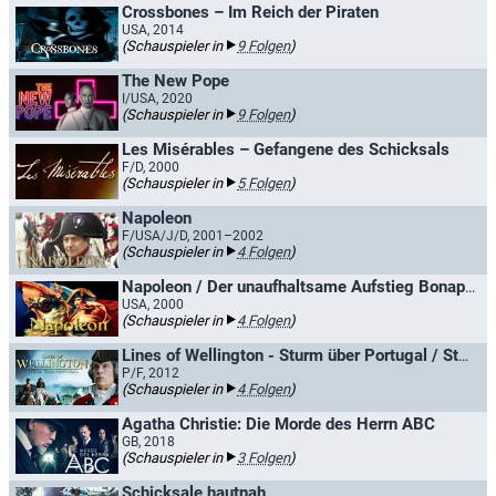
Crossbones – Im Reich der Piraten
USA, 2014
(Schauspieler in
9 Folgen
)
The New Pope
I/USA, 2020
(Schauspieler in
9 Folgen
)
Les Misérables – Gefangene des Schicksals
F/D, 2000
(Schauspieler in
5 Folgen
)
Napoleon
F/USA/J/D, 2001–2002
(Schauspieler in
4 Folgen
)
Napoleon / Der unaufhaltsame Aufstieg Bonapartes
USA, 2000
(Schauspieler in
4 Folgen
)
Lines of Wellington - Sturm über Portugal / Sturm über Portugal
P/F, 2012
(Schauspieler in
4 Folgen
)
Agatha Christie: Die Morde des Herrn ABC
GB, 2018
(Schauspieler in
3 Folgen
)
Schicksale hautnah