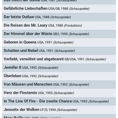
Das Reich der Sonne
USA, 1987
(Schauspieler)
Gefährliche Liebschaften
USA/GB, 1988
(Schauspieler)
Der letzte Outlaw
USA, 1988
(Schauspieler)
Die Reisen des Mr. Leary
USA, 1988
(Produktion)
Der Himmel über der Wüste
GB/I, 1990
(Schauspieler)
Geboren in Queens
USA, 1991
(Schauspieler)
Schatten und Nebel
USA, 1991
(Schauspieler)
Verliebt, verwöhnt und abgebrannt
GB/USA, 1991
(Schauspieler)
Jennifer 8
USA, 1992
(Schauspieler)
Überleben
USA, 1992
(Schauspieler)
Von Mäusen und Menschen
USA, 1992
(Schauspieler)
Herz der Finsternis
USA, 1993
(Schauspieler)
In The Line Of Fire - Die zweite Chance
USA, 1993
(Schauspieler)
Jenseits der Wolken
I/F/D, 1994
(Schauspieler)