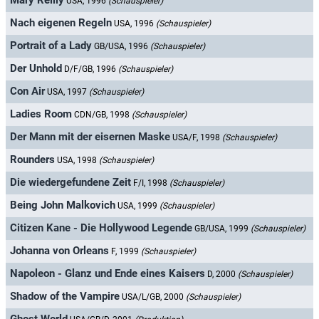
Mary Reilly
USA, 1996
(Schauspieler)
Nach eigenen Regeln
USA, 1996
(Schauspieler)
Portrait of a Lady
GB/USA, 1996
(Schauspieler)
Der Unhold
D/F/GB, 1996
(Schauspieler)
Con Air
USA, 1997
(Schauspieler)
Ladies Room
CDN/GB, 1998
(Schauspieler)
Der Mann mit der eisernen Maske
USA/F, 1998
(Schauspieler)
Rounders
USA, 1998
(Schauspieler)
Die wiedergefundene Zeit
F/I, 1998
(Schauspieler)
Being John Malkovich
USA, 1999
(Schauspieler)
Citizen Kane - Die Hollywood Legende
GB/USA, 1999
(Schauspieler)
Johanna von Orleans
F, 1999
(Schauspieler)
Napoleon - Glanz und Ende eines Kaisers
D, 2000
(Schauspieler)
Shadow of the Vampire
USA/L/GB, 2000
(Schauspieler)