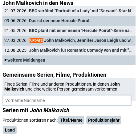
John Malkovich in den News
21.07.2026
BBC verfilmt "Portrait of a Lady" mit "Servant"-Star Nell Tiger Free, Gemma Arterton und Bill Nighy neu
09.06.2026
Das ist der neue Hercule Poirot
21.05.2026
BBC plant mit einer neuen "Hercule Poirot"-Serie nach Agatha Christies Romanhelden
John Malkovich, Jennifer Jason Leigh und weitere Darsteller im neuen Amazon-Thriller "Bishop" dabei
27.03.2026
UPDATE
12.08.2025
John Malkovich für Romantic Comedy von und mit "The White Lotus"-Darsteller verpflichtet
weitere Meldungen
Gemeinsame Serien, Filme, Produktionen
Finde Serien, Filme und anderen Produktionen, in denen
John
Malkovich
und eine weitere Person gemeinsam vorkommen.
Serien mit
John Malkovich
Produktionen sortieren nach:
Titel/Name
Produktionsjahr
Land