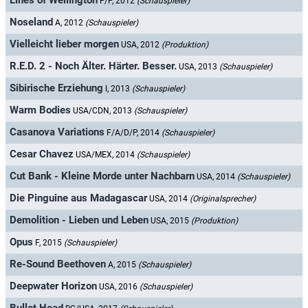
Lines of Wellington
F/P, 2012
(Schauspieler)
Noseland
A, 2012
(Schauspieler)
Vielleicht lieber morgen
USA, 2012
(Produktion)
R.E.D. 2 - Noch Älter. Härter. Besser.
USA, 2013
(Schauspieler)
Sibirische Erziehung
I, 2013
(Schauspieler)
Warm Bodies
USA/CDN, 2013
(Schauspieler)
Casanova Variations
F/A/D/P, 2014
(Schauspieler)
Cesar Chavez
USA/MEX, 2014
(Schauspieler)
Cut Bank - Kleine Morde unter Nachbarn
USA, 2014
(Schauspieler)
Die Pinguine aus Madagascar
USA, 2014
(Originalsprecher)
Demolition - Lieben und Leben
USA, 2015
(Produktion)
Opus
F, 2015
(Schauspieler)
Re-Sound Beethoven
A, 2015
(Schauspieler)
Deepwater Horizon
USA, 2016
(Schauspieler)